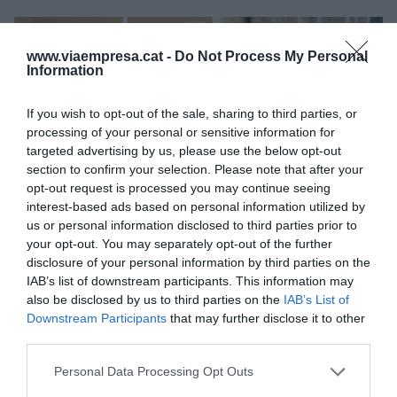
www.viaempresa.cat -
Do Not Process My Personal
Information
If you wish to opt-out of the sale, sharing to third parties, or
processing of your personal or sensitive information for
targeted advertising by us, please use the below opt-out
section to confirm your selection. Please note that after your
opt-out request is processed you may continue seeing
interest-based ads based on personal information utilized by
us or personal information disclosed to third parties prior to
your opt-out. You may separately opt-out of the further
Jaume Alsina a la seu de l'Associació Catalana de
disclosure of your personal information by third parties on the
l'Empresa Familiar, a la Diagonal de Barcelona |
IAB’s list of downstream participants. This information may
Carolina Santos
also be disclosed by us to third parties on the
IAB’s List of
Downstream Participants
that may further disclose it to other
third parties.
Fins a quin punt importa la dimensió que tingui
Personal Data Processing Opt Outs
l'empresa familiar?