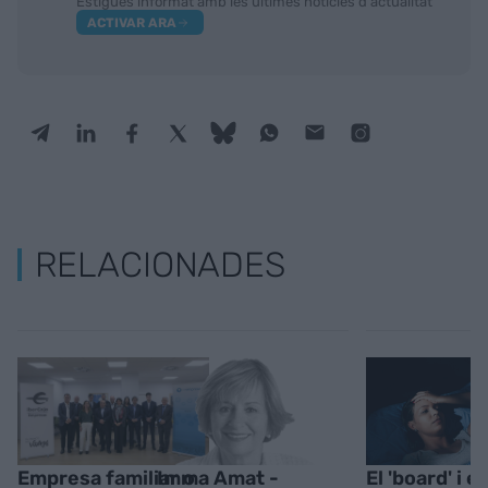
Estigues informat amb les últimes notícies d'actualitat
ACTIVAR ARA
RELACIONADES
Empresa familiar o
Imma Amat -
El 'board' i e