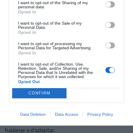
I want to opt-out of the Sharing of my
personal data.
Opted In
Si vas pel món amb una inquietud
d'internacionalització, la dimensió ajuda. No és
I want to opt-out of the Sale of my
Personal Data.
que hi hagi una mida òptima. El que sí què veiem
Opted In
és que, a vegades, per culpa de traves de
I want to opt-out of processing my
l'administració, les empreses no volen créixer
Personal Data for Targeted Advertising.
Opted In
més.
I want to opt-out of Collection, Use,
Retention, Sale, and/or Sharing of my
En altres països, l'empresa familiar té una mida
Personal Data that Is Unrelated with the
Purposes for which it was collected.
superior?
Opted Out
CONFIRM
Ens falta potenciar les empreses mitjanes.
Alemanya és el típic exemple. Té un teixit molt
potent. Hem d'aconseguir que les petites i
Data Deletion
Data Access
Privacy Policy
mitjanes vagin a més. S'ha de veure si s'han de
fusionar o d'adaptar.