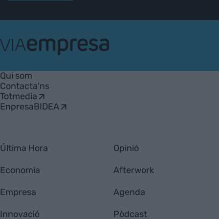
VIA
Empresa
Qui som
Contacta'ns
Totmedia
EnpresaBIDEA
Última Hora
Opinió
Economia
Afterwork
Empresa
Agenda
Innovació
Pòdcast