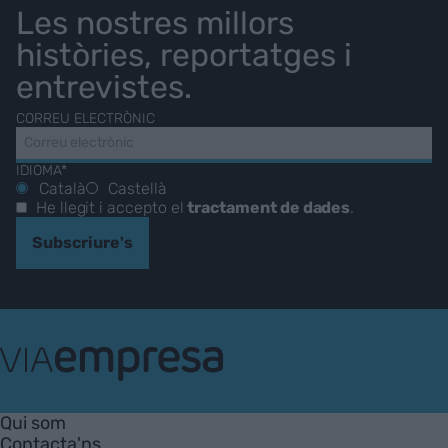
Les nostres millors
històries, reportatges i
entrevistes.
CORREU ELECTRÒNIC
IDIOMA*
Català
Castellà
He llegit i accepto el
tractament de dades
.
Subscriure's
VIA
Empresa
Qui som
Contacta'ns