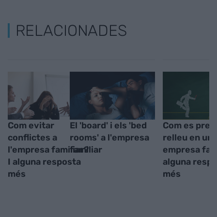
RELACIONADES
Com evitar
El 'board' i els 'bed
Com es prepa
conflictes a
rooms' a l'empresa
relleu en un
l'empresa familiar?
familiar
empresa fami
I alguna resposta
alguna resp
més
més