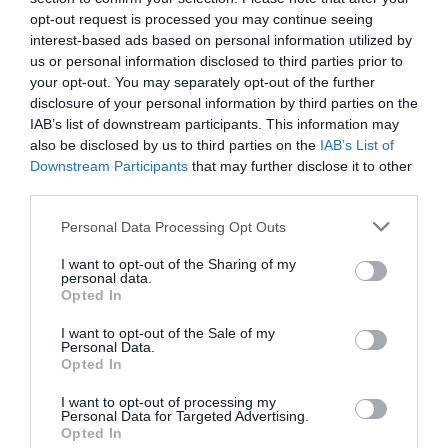
de trobades amb visió
opt-out request is processed you may continue seeing
interest-based ads based on personal information utilized by
compartida”
us or personal information disclosed to third parties prior to
your opt-out. You may separately opt-out of the further
disclosure of your personal information by third parties on the
El benestar del capital humà està estretament
IAB’s list of downstream participants. This information may
vinculat amb les relacions entre familiars.
Eulàlia
also be disclosed by us to third parties on the
IAB’s List of
Planes
, consellera delegada de Dispur, el vehicle
Downstream Participants
that may further disclose it to other
third parties.
inversor del
family office
de la família Planes,
remarca que és important no parlar de temes
Personal Data Processing Opt Outs
empresarials en dinars familiars, "malgrat que és
I want to opt-out of the Sharing of my
difícil d'evitar". A Dispur, assegura, "tenim
personal data.
Opted In
diferents òrgans de decisió on es debaten
diverses qüestions", i a escala familiar, tenen
I want to opt-out of the Sale of my
Personal Data.
organitzades diferents quedades familiars-
Opted In
empresarials al llarg de l'any per assegurar-se de
I want to opt-out of processing my
tenir l'espai on parlar. "És imprescindible
Personal Data for Targeted Advertising.
poder parlar amb el teu germà de com està, poder
Opted In