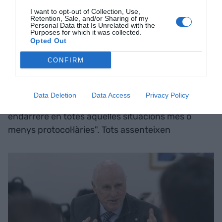
fer crítiques constructives, tenir trobades amb
I want to opt-out of Collection, Use,
Retention, Sale, and/or Sharing of my
visió compartida", continua.
Personal Data that Is Unrelated with the
Purposes for which it was collected.
Opted Out
En la conjugació entre familiars i forans, l'escenari
CONFIRM
on es mou Planes, Talamàs apunta que, a
l'empresa familiar "el professional extern ha
d’anar un pas endavant quan sorgeixen
Data Deletion
Data Access
Privacy Policy
problemes del negoci, no familiars, però un pas
endarrere en totes aquelles situacions més o
menys protocol·làries". Tots assenteixen