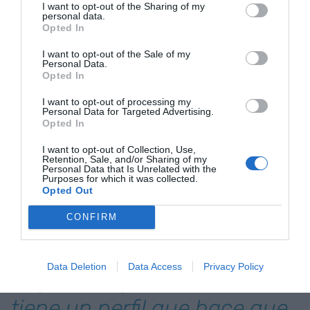
que haya un tamaño óptimo. Lo que sí vemos es
I want to opt-out of the Sharing of my
personal data.
que, a veces, por culpa de trabas de la
Opted In
administración, las empresas no quieren crecer
I want to opt-out of the Sale of my
más.
Personal Data.
Opted In
En otros países, ¿la empresa familiar tiene un
I want to opt-out of processing my
Personal Data for Targeted Advertising.
tamaño superior?
Opted In
I want to opt-out of Collection, Use,
Retention, Sale, and/or Sharing of my
Nos falta potenciar a las empresas medianas.
Personal Data that Is Unrelated with the
Purposes for which it was collected.
Alemania es el típico ejemplo. Tiene un tejido muy
Opted Out
potente. Debemos conseguir que las pequeñas y
medianas vayan a más. Está por ver si deben
CONFIRM
fusionarse o adaptarse.
Data Deletion
Data Access
Privacy Policy
“Aquí la empresa familiar
tiene un perfil que hace que