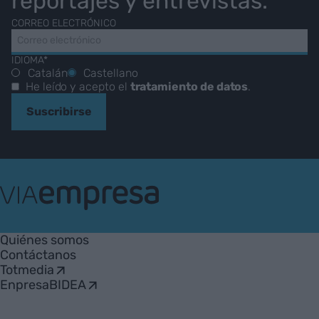
reportajes y entrevistas.
CORREO ELECTRÓNICO
IDIOMA*
Catalán
Castellano
He leído y acepto el
tratamiento de datos
.
Suscribirse
VIA
Empresa
Quiénes somos
Contáctanos
Totmedia
EnpresaBIDEA