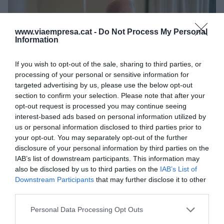
www.viaempresa.cat -
Do Not Process My Personal
Information
If you wish to opt-out of the sale, sharing to third parties, or
processing of your personal or sensitive information for
targeted advertising by us, please use the below opt-out
section to confirm your selection. Please note that after your
opt-out request is processed you may continue seeing
interest-based ads based on personal information utilized by
us or personal information disclosed to third parties prior to
Jaume Alsina en la sede de la Asociación Catalana de
la Empresa Familiar, en la Diagonal de Barcelona |
your opt-out. You may separately opt-out of the further
Carolina Santos
disclosure of your personal information by third parties on the
¿Hasta qué punto importa el tamaño que tenga
IAB’s list of downstream participants. This information may
also be disclosed by us to third parties on the
IAB’s List of
la empresa familiar?
Downstream Participants
that may further disclose it to other
third parties.
Si vas por el mundo con una inquietud de
Personal Data Processing Opt Outs
internacionalización, la dimensión ayuda. No es