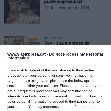
puzle empresarial
29 de desembre de 2014
CAS D'ÈXIT
Jovi: Una empresa de
plastilina
www.viaempresa.cat -
Do Not Process My Personal
1 de desembre de 2014
Information
If you wish to opt-out of the sale, sharing to third parties, or
processing of your personal or sensitive information for
targeted advertising by us, please use the below opt-out
section to confirm your selection. Please note that after your
CAS D'ÈXIT
Teixir la indústria
opt-out request is processed you may continue seeing
interest-based ads based on personal information utilized by
3 de novembre de 2014
us or personal information disclosed to third parties prior to
your opt-out. You may separately opt-out of the further