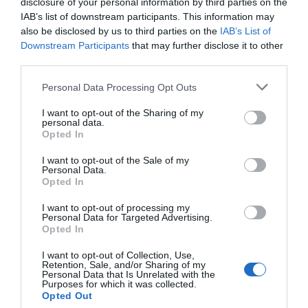
disclosure of your personal information by third parties on the
IAB’s list of downstream participants. This information may
also be disclosed by us to third parties on the
IAB’s List of
Downstream Participants
that may further disclose it to other
third parties.
VALLÈS
Cerdanyola es rendeix a la
Personal Data Processing Opt Outs
superació empresarial
23 d’octubre de 2014
I want to opt-out of the Sharing of my
personal data.
Opted In
I want to opt-out of the Sale of my
ECONOMIA
Personal Data.
Objectiu: millorar el menjar de
Opted In
Catalunya
I want to opt-out of processing my
8 d’octubre de 2014
Personal Data for Targeted Advertising.
Opted In
I want to opt-out of Collection, Use,
Retention, Sale, and/or Sharing of my
Personal Data that Is Unrelated with the
Purposes for which it was collected.
Anterior
1
2
3
4
5
…
8
Següent
Opted Out