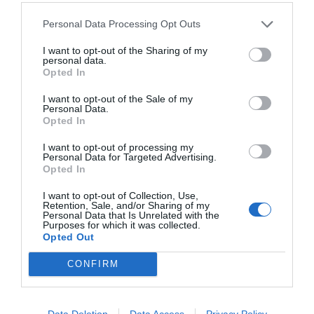
14 cafeteries, dos restaurants, tres benzineres,
tres gimnasos (Sorlisport, a Sant Vicenç de
Personal Data Processing Opt Outs
Montalt, Vilassar de Dalt i Sitges), un hotel i el
I want to opt-out of the Sharing of my
complex Emocions de Vilassar de Dalt (hoteler,
personal data.
Opted In
esportiu i comercial). Tots aquests negocis estan
situats a Catalunya. El grup Sorli va facturar l’any
I want to opt-out of the Sale of my
Personal Data.
passat 255 milions d’euros i va ocupar prop de
Opted In
1.900 persones, de les quals el 63% són dones.
I want to opt-out of processing my
Personal Data for Targeted Advertising.
Opted In
Tercera generació d’una
I want to opt-out of Collection, Use,
empresa gairebé centenària,
Retention, Sale, and/or Sharing of my
Personal Data that Is Unrelated with the
Purposes for which it was collected.
nascuda el 1923 en una
Opted Out
botiga de queviures del
CONFIRM
Poblenou
Data Deletion
Data Access
Privacy Policy