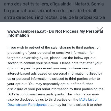
amb dos petits tallers, d’Igualada i Mataró. Somia
ha generat una seixantena de llocs de treball
entre directes i indirectes: deu de la pròpia xarxa
de la marca, 25 entre les fundacions i 25 més
entre les dues empreses privades proveïdores. A
www.viaempresa.cat -
Do Not Process My Personal
Information
banda de la col·lecció Ave Fènix, en tenen d’altres,
amb característiques diferents, i de cara a l’estiu
If you wish to opt-out of the sale, sharing to third parties, or
trauran una línia de bany. La fundadora destaca
processing of your personal or sensitive information for
que tota la producció és de proximitat.
targeted advertising by us, please use the below opt-out
section to confirm your selection. Please note that after your
opt-out request is processed you may continue seeing
En l’actualitat, Anna Sorli està al capdavant de
interest-based ads based on personal information utilized by
Somia, de la Fundació Sorli –creada el 2020 per
us or personal information disclosed to third parties prior to
your opt-out. You may separately opt-out of the further
lluitar contra la violència masclista i fomentar la
disclosure of your personal information by third parties on the
igualtat de gènere– i del grup familiar Sorli.
IAB’s list of downstream participants. This information may
Aquest últim està integrat per 107 establiments,
also be disclosed by us to third parties on the
IAB’s List of
Downstream Participants
that may further disclose it to other
sis botigues de menjar per emportar (Sorlinyam),
third parties.