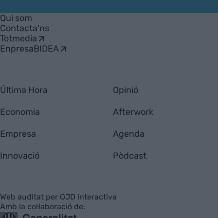
VIA
Empresa
Qui som
Contacta'ns
Totmedia
EnpresaBIDEA
Última Hora
Opinió
Economia
Afterwork
Empresa
Agenda
Innovació
Pòdcast
Web auditat per OJD interactiva
Amb la col·laboració de: