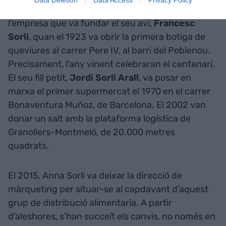
Anna Sorli pertany a la tercera generació de
l’empresa que va fundar el seu avi,
Francesc
Sorli
, quan el 1923 va obrir la primera botiga de
queviures al carrer Pere IV, al barri del Poblenou.
Precisament, l’any vinent celebraran el centenari.
El seu fill petit,
Jordi Sorli Arall
, va posar en
marxa el primer supermercat el 1970 en el carrer
Bonaventura Muñoz, de Barcelona. El 2002 van
donar un salt amb la plataforma logística de
Granollers-Montmeló, de 20.000 metres
quadrats.
El 2015, Anna Sorli va deixar la direcció de
màrqueting per situar-se al capdavant d’aquest
grup de distribució alimentaria. A partir
d’aleshores, s’han succeït els canvis, no només en