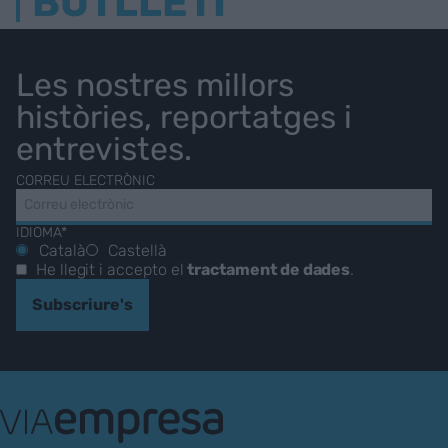
BUTLLETÍ
Les nostres millors
històries, reportatges i
entrevistes.
CORREU ELECTRÒNIC
IDIOMA*
Català
Castellà
He llegit i accepto el
tractament de dades
.
Subscriure's