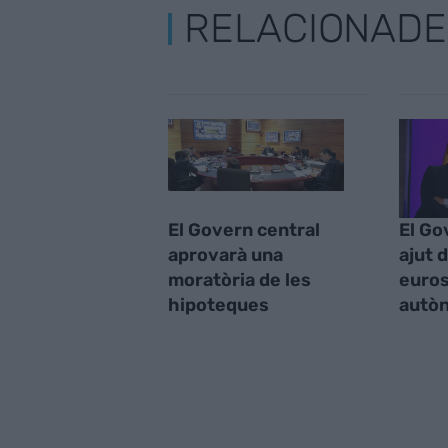
RELACIONADE
El Govern central
El Go
aprovarà una
ajut 
moratòria de les
euros
hipoteques
autò