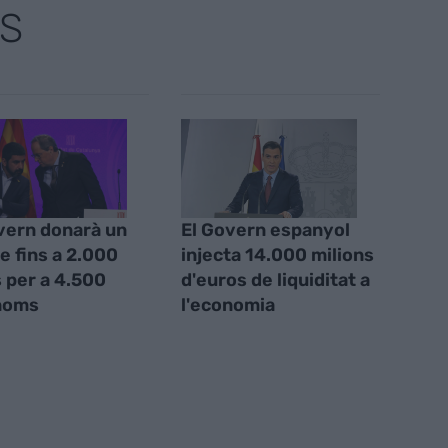
S
vern donarà un
El Govern espanyol
de fins a 2.000
injecta 14.000 milions
 per a 4.500
d'euros de liquiditat a
noms
l'economia