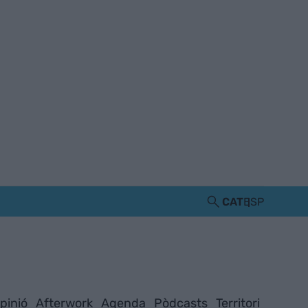
CAT
ESP
pinió
Afterwork
Agenda
Pòdcasts
Territori