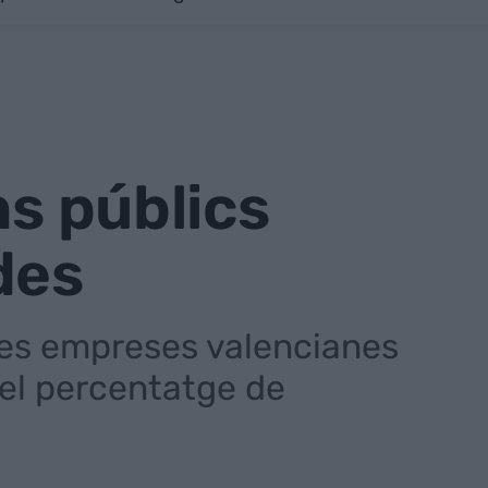
ns públics
des
e les empreses valencianes
% el percentatge de