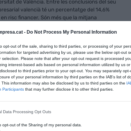
versitat de València. Entre les conclusions del seu
mpresarial valencià té un percentatge del 14,6%
en risc financer. Són més que la mitjana
%.
presa.cat -
Do Not Process My Personal Information
eses valencianes abans de la crisi del
coronavirus
to opt-out of the sale, sharing to third parties, or processing of your per
tges d'empreses vulnerables estaven molt fitats.
formation for targeted advertising by us, please use the below opt-out s
eteriorarà ràpidament si no s’adopten mesures
r selection. Please note that after your opt-out request is processed y
eing interest-based ads based on personal information utilized by us or
disclosed to third parties prior to your opt-out. You may separately opt-
losure of your personal information by third parties on the IAB’s list of
. This information may also be disclosed by us to third parties on the
IA
Participants
that may further disclose it to other third parties.
ra de les
nes abans de
l Data Processing Opt Outs
irus
havia
o opt-out of the Sharing of my personal data.