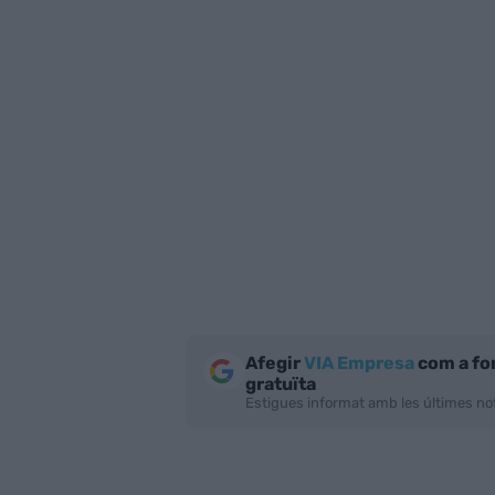
Afegir
VIA Empresa
com a fo
gratuïta
Estigues informat amb les últimes not