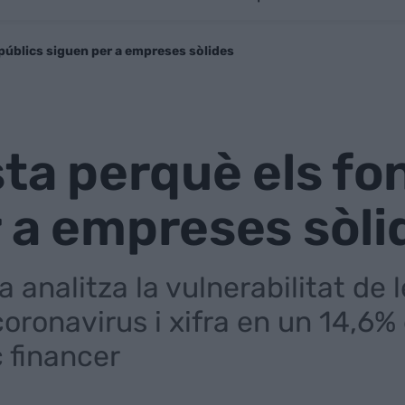
 públics siguen per a empreses sòlides
sta perquè els fo
 a empreses sòli
ca analitza la vulnerabilitat d
 coronavirus i xifra en un 14,6
 financer