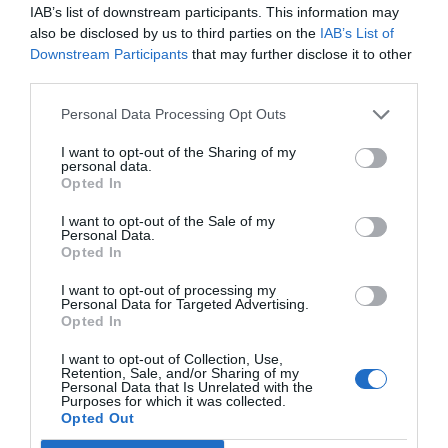
IAB’s list of downstream participants. This information may
also be disclosed by us to third parties on the
IAB’s List of
Downstream Participants
that may further disclose it to other
CAMBRA DE COMERÇ DE BARCELONA
third parties.
Cadires de plata: un 'déjà vu'
de crítiques o la fi d'un
Personal Data Processing Opt Outs
model?
6 d’abril de 2021
I want to opt-out of the Sharing of my
personal data.
Opted In
ELECCIONS PIMEC
I want to opt-out of the Sale of my
Eines de País planteja crear
Personal Data.
Opted In
una patronal alternativa
davant la derrota a Pimec
I want to opt-out of processing my
25 de febrer de 2021
Personal Data for Targeted Advertising.
Opted In
I want to opt-out of Collection, Use,
Retention, Sale, and/or Sharing of my
Personal Data that Is Unrelated with the
Anterior
1
2
Següent
Purposes for which it was collected.
Opted Out