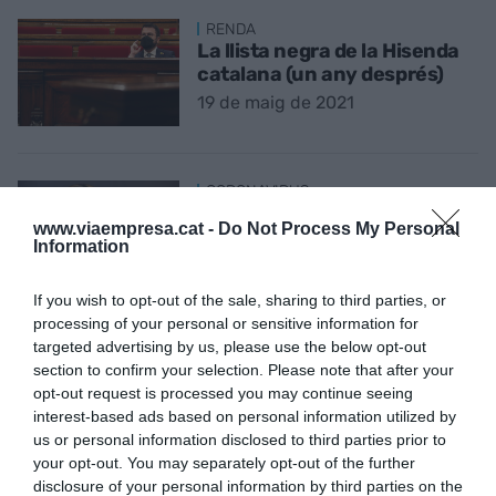
RENDA
La llista negra de la Hisenda
catalana (un any després)
19 de maig de 2021
CORONAVIRUS
Hake: "S'espera que la
www.viaempresa.cat -
Do Not Process My Personal
pobresa extrema mundial
Information
augmenti per primer cop des
de fa 20 anys"
If you wish to opt-out of the sale, sharing to third parties, or
24 d’abril de 2021
processing of your personal or sensitive information for
targeted advertising by us, please use the below opt-out
section to confirm your selection. Please note that after your
ECONOMIA
opt-out request is processed you may continue seeing
Ibercaja engega el seu pla
interest-based ads based on personal information utilized by
estratègic descartant
us or personal information disclosed to third parties prior to
fusions i amb un ull a la borsa
your opt-out. You may separately opt-out of the further
15 d’abril de 2021
disclosure of your personal information by third parties on the