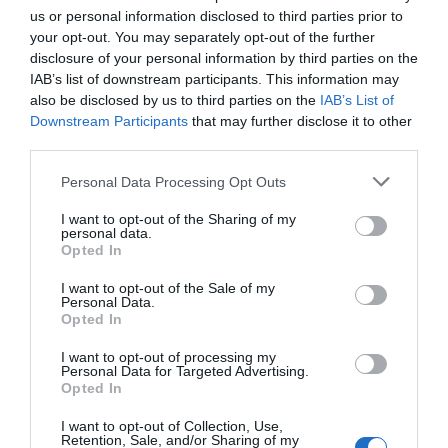
us or personal information disclosed to third parties prior to
your opt-out. You may separately opt-out of the further
disclosure of your personal information by third parties on the
IAB’s list of downstream participants. This information may
also be disclosed by us to third parties on the
IAB’s List of
Downstream Participants
that may further disclose it to other
third parties.
Personal Data Processing Opt Outs
Renfe obre el
Renfe rep l'autorització per
període per adquirir
treballar a França
I want to opt-out of the Sharing of my
personal data.
els abonaments
Opted In
gratuïts
I want to opt-out of the Sale of my
Personal Data.
Opted In
I want to opt-out of processing my
Personal Data for Targeted Advertising.
Opted In
I want to opt-out of Collection, Use,
Retention, Sale, and/or Sharing of my