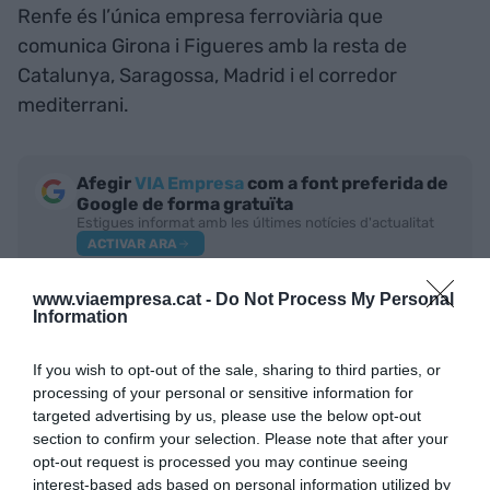
Renfe és l’única empresa ferroviària que
comunica Girona i Figueres amb la resta de
Catalunya, Saragossa, Madrid i el corredor
mediterrani.
Afegir
VIA Empresa
com a font preferida de
Google de forma gratuïta
Estigues informat amb les últimes notícies d'actualitat
ACTIVAR ARA
www.viaempresa.cat -
Do Not Process My Personal
Information
If you wish to opt-out of the sale, sharing to third parties, or
processing of your personal or sensitive information for
targeted advertising by us, please use the below opt-out
section to confirm your selection. Please note that after your
opt-out request is processed you may continue seeing
RELACIONADES
interest-based ads based on personal information utilized by