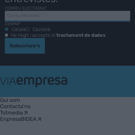
CORREU ELECTRÒNIC
IDIOMA*
Català
Castellà
He llegit i accepto el
tractament de dades
.
Subscriure's
VIA
Empresa
Qui som
Contacta'ns
Totmedia
EnpresaBIDEA