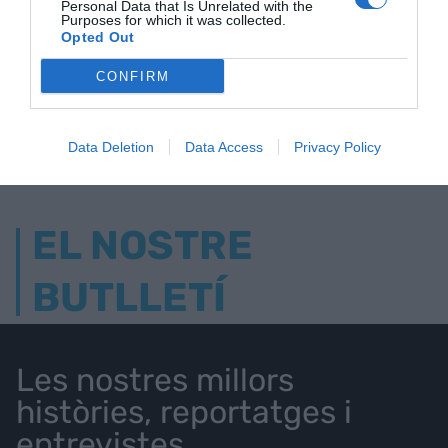
Personal Data that Is Unrelated with the
Purposes for which it was collected.
ELS MÉS LLEGITS
Opted Out
CONFIRM
AVUI DESTAQUEM
Data Deletion
Data Access
Privacy Policy
EL NOSTRE
BUTLLETÍ
Les nostres millors
històries, reportatges i
entrevistes.