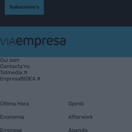
Subscriure's
VIA
Empresa
Qui som
Contacta'ns
Totmedia
EnpresaBIDEA
Última Hora
Opinió
Economia
Afterwork
Empresa
Agenda