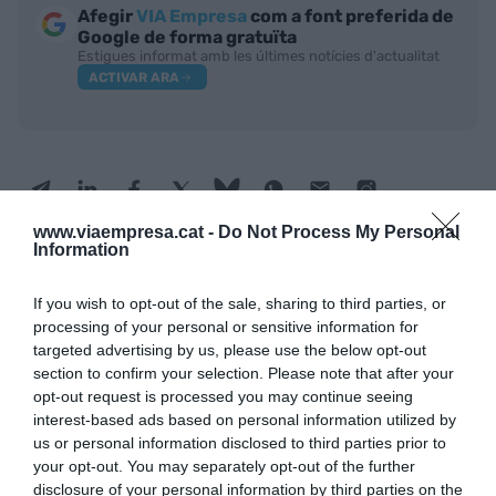
Afegir
VIA Empresa
com a font preferida de
Google de forma gratuïta
Estigues informat amb les últimes notícies d'actualitat
ACTIVAR ARA
www.viaempresa.cat -
Do Not Process My Personal
Information
If you wish to opt-out of the sale, sharing to third parties, or
RELACIONADES
processing of your personal or sensitive information for
targeted advertising by us, please use the below opt-out
section to confirm your selection. Please note that after your
opt-out request is processed you may continue seeing
interest-based ads based on personal information utilized by
us or personal information disclosed to third parties prior to
your opt-out. You may separately opt-out of the further
disclosure of your personal information by third parties on the