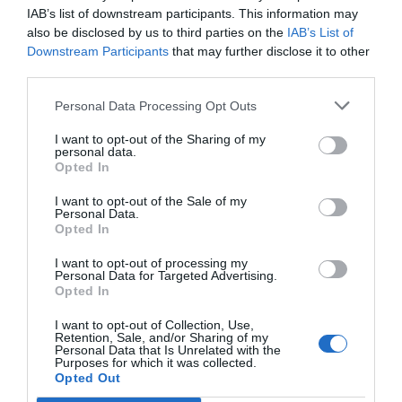
IAB’s list of downstream participants. This information may
also be disclosed by us to third parties on the
IAB’s List of
Renfe rep
Renfe invertirà 3,5
Renfe invert
Downstream Participants
that may further disclose it to other
l'autorització per
MEUR per reforçar
MEUR en la m
third parties.
treballar a França
els sistemes de
dels trens d
seguretat a
Rodalies
Personal Data Processing Opt Outs
Catalunya
I want to opt-out of the Sharing of my
personal data.
Opted In
I want to opt-out of the Sale of my
Personal Data.
Opted In
I want to opt-out of processing my
Personal Data for Targeted Advertising.
Opted In
ELS MÉS LLEGITS
I want to opt-out of Collection, Use,
Retention, Sale, and/or Sharing of my
Personal Data that Is Unrelated with the
Purposes for which it was collected.
Opted Out
AVUI DESTAQUEM