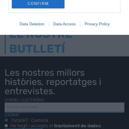
CONFIRM
Data Deletion
Data Access
Privacy Policy
EL NOSTRE
BUTLLETÍ
Les nostres millors
històries, reportatges i
entrevistes.
CORREU ELECTRÒNIC
IDIOMA*
Català
Castellà
He llegit i accepto el
tractament de dades
.