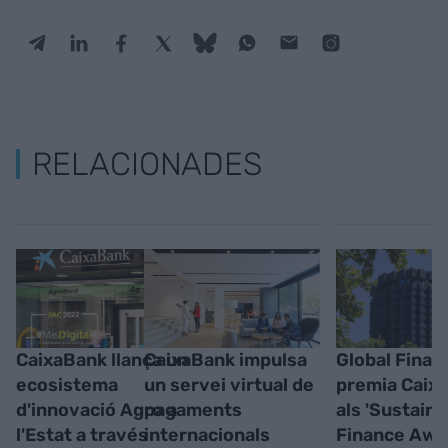
RELACIONADES
CaixaBank llança un
CaixaBank impulsa
Global Finan
ecosistema
un servei virtual de
premia Caix
d'innovació Agro a
pagaments
als 'Sustaina
l'Estat a través
internacionals
Finance Awa