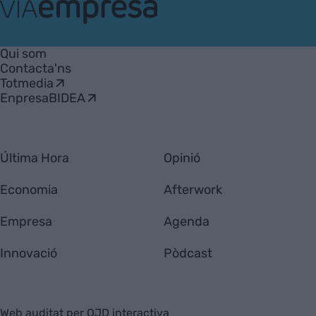
VIA
Empresa
Qui som
Contacta'ns
Totmedia
EnpresaBIDEA
Última Hora
Opinió
Economia
Afterwork
Empresa
Agenda
Innovació
Pòdcast
Web auditat per OJD interactiva