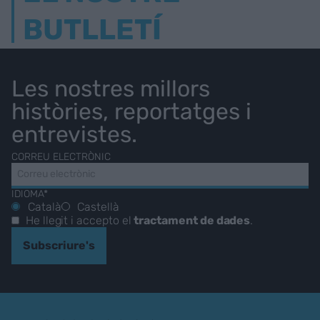
BUTLLETÍ
Les nostres millors
històries, reportatges i
entrevistes.
CORREU ELECTRÒNIC
IDIOMA*
Català
Castellà
He llegit i accepto el
tractament de dades
.
Subscriure's