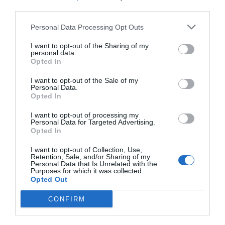
third parties.
La iniciativa AgroBank Tech Digital INNovation
Personal Data Processing Opt Outs
s'ha posicionat com el programa d'innovació
oberta més gran per al sector agroalimentari a
I want to opt-out of the Sharing of my
personal data.
Espanya. Durant tres mesos, s'ha ajudat a les
Opted In
15
startups
incubades a madurar, créixer,
I want to opt-out of the Sale of my
desenvolupar-se i escalar el seu
technological
Personal Data.
readiness level
(TRL). Entre els eixos principals
Opted In
sobre els quals gira el programa AgroBank Tech
I want to opt-out of processing my
Personal Data for Targeted Advertising.
Digital INNovation, cal destacar la col·laboració
Opted In
público-privada i el desenvolupament tecnològic,
dos dels objectius que vol implantar aquest
I want to opt-out of Collection, Use,
Retention, Sale, and/or Sharing of my
ecosistema mitjançant l'ús de la IA, la
Personal Data that Is Unrelated with the
Purposes for which it was collected.
biotecnologia, el
blockchain
o la robòtica.
Opted Out
CONFIRM
AgroBank Tech ha desenvolupat
tant
masterclass
grupals com assessorament i