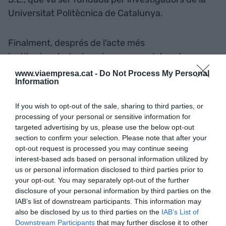
Universitat Politècnica de Catalunya.
Finalment, després de l'acte més
institucional,
startups
i empreses del sector
agroalimentari han pogut conèixer-se millor i
www.viaempresa.cat -
Do Not Process My Personal
Information
intercanviar idees en el temps de
networking
. El
terrat de les instal·lacions d'Innsomnia s'han
If you wish to opt-out of the sale, sharing to third parties, or
convertit a un
market agrotech
i cadascuna de
processing of your personal or sensitive information for
les
startups
ha pogut mostrar els seus productes
targeted advertising by us, please use the below opt-out
en els estands personalitzats; la major part s'han
section to confirm your selection. Please note that after your
opt-out request is processed you may continue seeing
emportat més d'un
match
amb les diferents
interest-based ads based on personal information utilized by
companyies que allà estaven presents.
us or personal information disclosed to third parties prior to
your opt-out. You may separately opt-out of the further
disclosure of your personal information by third parties on the
AgroBank Tech Digital
IAB’s list of downstream participants. This information may
INNovation
also be disclosed by us to third parties on the
IAB’s List of
Downstream Participants
that may further disclose it to other