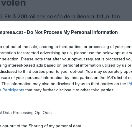
 volen
. Els 3.200 milions no són de la Generalitat, ni tan
ia, Aena -amb la meitat del capital privat-, que
 en no gaires anys amb retorns directes i
presa.cat -
Do Not Process My Personal Information
els de les 152 Ha per construir disponibles de la
to opt-out of the sale, sharing to third parties, or processing of your per
oferirà a companyies privades, que es guien
formation for targeted advertising by us, please use the below opt-out s
 la possibilitat d’establir nous trajectes o
r selection. Please note that after your opt-out request is processed y
 ja operen.
eing interest-based ads based on personal information utilized by us or
disclosed to third parties prior to your opt-out. You may separately opt-
losure of your personal information by third parties on the IAB’s list of
mvia són infraestructures públiques a fons perdut
. This information may also be disclosed by us to third parties on the
IA
transport forçosament deficitàries, com la resta
Participants
that may further disclose it to other third parties.
acta de traçats perifèrics, dèficit que acabarem
stos, també com a la resta de transport públic
l Data Processing Opt Outs
o opt-out of the Sharing of my personal data.
b Aena té aquest nivell, la companyia no té per què