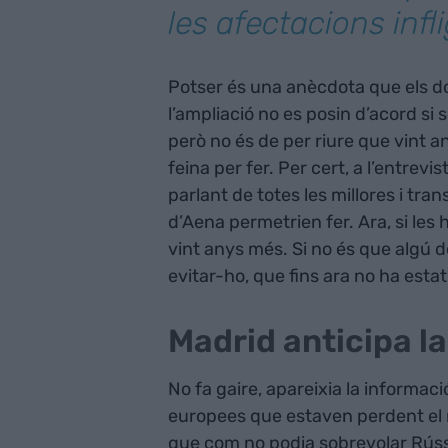
les afectacions infl
Potser és una anècdota que els do
l’ampliació no es posin d’acord si 
però no és de per riure que vint a
feina per fer. Per cert, a l’entr
parlant de totes les millores i tr
d’Aena permetrien fer. Ara, si les
vint anys més. Si no és que algú d
evitar-ho, que fins ara no ha estat 
Madrid anticipa l
No fa gaire, apareixia la informac
europees que estaven perdent el m
que com no podia sobrevolar Rússi