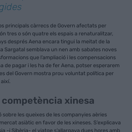
igides
s principals càrrecs de Govern afectats per
són tres o són quatre els espais a renaturalitzar,
nys després Aena encara tingui la meitat de la
evista Sargatal semblava un nen amb sabates noves
ansformacions que l’ampliació i les compensacions
 ha de pagar i les ha de fer Aena, potser esperarem
es del Govern mostra prou voluntat política per
així.
a competència xinesa
ió sobre les queixes de les companyies aèries
ercat asiàtic en favor de les xineses. S’explicava
a -i Sibèria- el viatge s’allargava dues hores amb