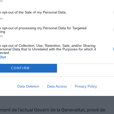
In
 catalana. Però de raons perquè els catalans ens
existeixen i segurament de més sòlides.
o opt-out of the Sale of my Personal Data.
In
to opt-out of processing my Personal Data for Targeted
ing.
In
ort del Prat tanca un semestre de rècord
o opt-out of Collection, Use, Retention, Sale, and/or Sharing
2 milions de viatgers, un 4,2% més
ersonal Data that Is Unrelated with the Purposes for which it
lected.
Out
CONFIRM
ena i en els seus
Data Deletion
Data Access
Privacy Policy
ent de l’actual Govern de la Generalitat, prové de