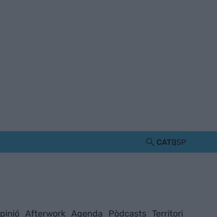
CAT
ESP
pinió
Afterwork
Agenda
Pòdcasts
Territori