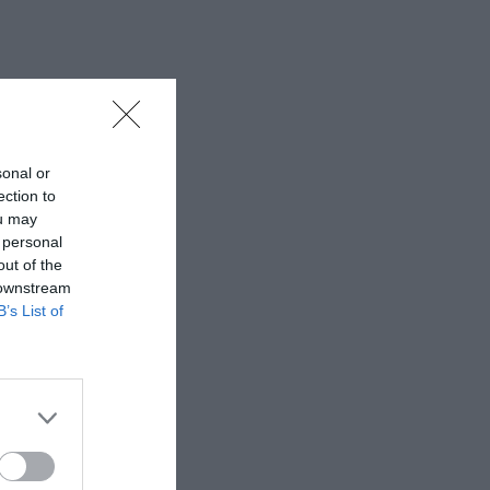
sonal or
ection to
ou may
 personal
out of the
 downstream
B’s List of