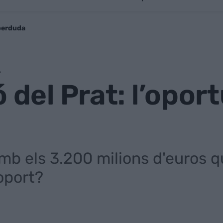
 perduda
A
 del Prat: l’opor
mb els 3.200 milions d'euros q
roport?