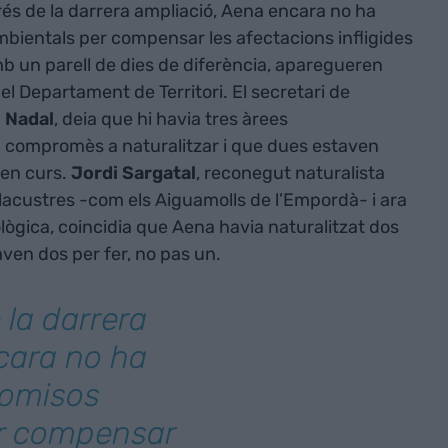
rés de la darrera ampliació, Aena encara no ha
ientals per compensar les afectacions infligides
mb un parell de dies de diferència, aparegueren
el Departament de Territori. El secretari de
 Nadal
, deia que hi havia tres àrees
 compromès a naturalitzar i que dues estaven
 en curs.
Jordi Sargatal
, reconegut naturalista
 lacustres -com els Aiguamolls de l’Empordà- i ara
lògica, coincidia que Aena havia naturalitzat dos
ven dos per fer, no pas un.
la darrera
cara no ha
romisos
r compensar