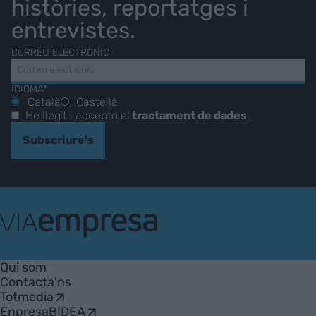
històries, reportatges i
entrevistes.
CORREU ELECTRÒNIC
IDIOMA*
Català
Castellà
He llegit i accepto el
tractament de dades
.
Subscriure's
VIA
Empresa
Qui som
Contacta'ns
Totmedia
EnpresaBIDEA