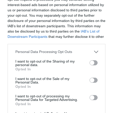
creiem o no que volem ser una societat basada en
interest-based ads based on personal information utilized by
el coneixement”. Finalment, Àngels Chacón ha
us or personal information disclosed to third parties prior to
your opt-out. You may separately opt-out of the further
reivindicat que “l’economia productiva és la base
disclosure of your personal information by third parties on the
de la creació de llocs de treball i generació de
IAB’s list of downstream participants. This information may
riquesa per redistribuir-la”.
also be disclosed by us to third parties on the
IAB’s List of
Downstream Participants
that may further disclose it to other
third parties.
Afegir
VIA Empresa
com a font preferida de
Personal Data Processing Opt Outs
Google de forma gratuïta
Estigues informat amb les últimes notícies d'actualitat
I want to opt-out of the Sharing of my
ACTIVAR ARA
personal data.
Opted In
I want to opt-out of the Sale of my
Personal Data.
Opted In
I want to opt-out of processing my
Personal Data for Targeted Advertising.
Opted In