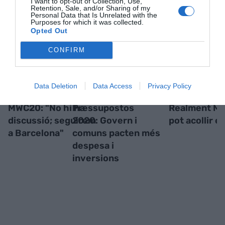
I want to opt-out of Collection, Use,
RELACIONADES
Retention, Sale, and/or Sharing of my
Personal Data that Is Unrelated with the
Purposes for which it was collected.
Opted Out
CONFIRM
Data Deletion
Data Access
Privacy Policy
MWC20: "No hi ha
Pressupostos
Realment Ma
discussió; seguirem
2020: Govern i
pot acollir 
a Barcelona"
comuns pacten més
despesa i
inversions