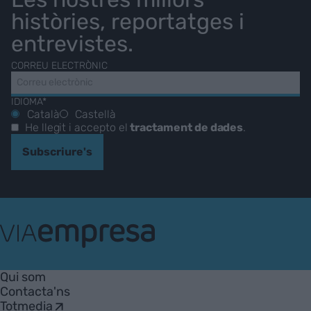
històries, reportatges i
entrevistes.
CORREU ELECTRÒNIC
IDIOMA*
Català
Castellà
He llegit i accepto el
tractament de dades
.
Subscriure's
VIA
Empresa
Qui som
Contacta'ns
Totmedia