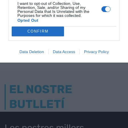
I want to opt-out of Collection, Use,
Retention, Sale, and/or Sharing of my
Personal Data that Is Unrelated with the
Purposes for which it was collected.
Opted Out
ELS MÉS LLEGITS
CONFIRM
AVUI DESTAQUEM
Data Deletion
Data Access
Privacy Policy
EL NOSTRE
BUTLLETÍ
Les nostres millors