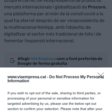
ocupa el càrrec de vicepresidenta de producte,
mercats internacionals i globalització de
Procore
,
una plataforma per al món de la construcció a la
qual ha aterrat després de ser vicepresidenta de
la multinacional NetApp, amb l’objectiu de
digitalitzar el sector més tradicional de tots i de
fomentar l’expansió internacional.
Afegir
VIA Empresa
com a font preferida de
Google de forma gratuïta
Estigues informat amb les últimes notícies d'actualitat
ACTIVAR ARA
www.viaempresa.cat -
Do Not Process My Personal
Information
If you wish to opt-out of the sale, sharing to third parties, or
processing of your personal or sensitive information for
targeted advertising by us, please use the below opt-out
section to confirm your selection. Please note that after your