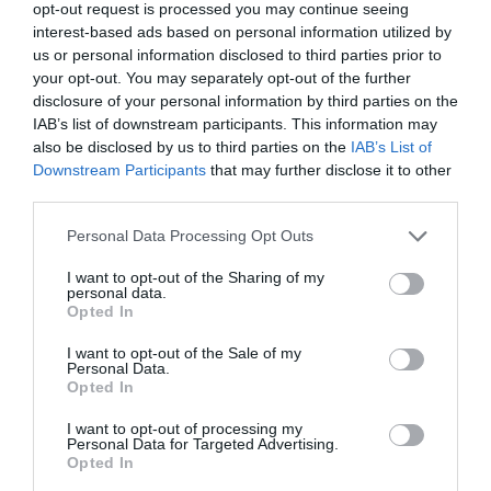
opt-out request is processed you may continue seeing
interest-based ads based on personal information utilized by
us or personal information disclosed to third parties prior to
RELACIONADES
your opt-out. You may separately opt-out of the further
disclosure of your personal information by third parties on the
IAB’s list of downstream participants. This information may
also be disclosed by us to third parties on the
IAB’s List of
Downstream Participants
that may further disclose it to other
third parties.
Personal Data Processing Opt Outs
I want to opt-out of the Sharing of my
L’autenticitat i la
La catalana Anna
Anna Navarr
personal data.
senzillesa d’Anna
Navarro és
NetApp desp
Opted In
Schlegel
l'empresària més
12 anys
I want to opt-out of the Sale of my
admirada al món
Personal Data.
Opted In
I want to opt-out of processing my
Personal Data for Targeted Advertising.
Opted In