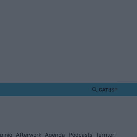
CAT
ESP
pinió
Afterwork
Agenda
Pòdcasts
Territori