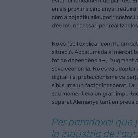
evitar el tancament de plantes. 
en els pròxims cinc anys i reduirà
com a objectiu alleugerir costos i
d’euros, necessari per realitzar le
No és fàcil explicar com ha arrib
situació. Acostumada al mercat ba
tot de dependència—, l’augment de
seva economia. No es va adaptar 
digital, i el proteccionisme va pe
s’hi suma un factor inesperat: l’au
seu moment era un gran importad
superat Alemanya tant en preus 
Per paradoxal que 
la indústria de l'au