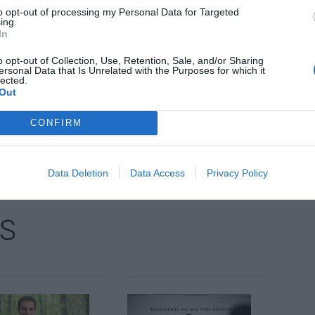
to opt-out of processing my Personal Data for Targeted
ing.
In
eria de Salut està "treballant" per destinar un
 a l'Atenció Primària, millorar l'accés a l'atenció
o opt-out of Collection, Use, Retention, Sale, and/or Sharing
ersonal Data that Is Unrelated with the Purposes for which it
taris i als convenis del Siscat i de l'ICS.
lected.
Out
CONFIRM
nt preferida de Google de forma
ACTIVAR ARA
ícies d'actualitat
Data Deletion
Data Access
Privacy Policy
S