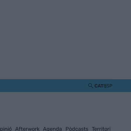
CAT
ESP
pinió
Afterwork
Agenda
Pòdcasts
Territori