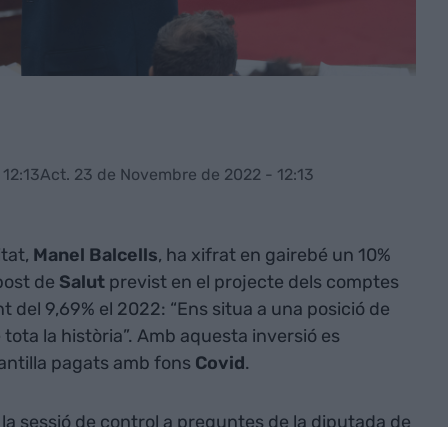
12:13
Act. 23 de Novembre de 2022 - 12:13
itat,
Manel Balcells
, ha xifrat en gairebé un 10%
post de
Salut
previst en el projecte dels comptes
t del 9,69% el 2022: “Ens situa a una posició de
tota la història”. Amb aquesta inversió es
antilla pagats amb fons
Covid
.
t la sessió de control a preguntes de la diputada de