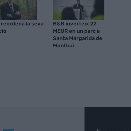
 reordena la seva
B&B inverteix 22
ció
MEUR en un parc a
Santa Margarida de
Montbui