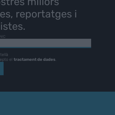
stres millors
ies, reportatges i
istes.
NIC
tellà
cepto el
tractament de dades
.