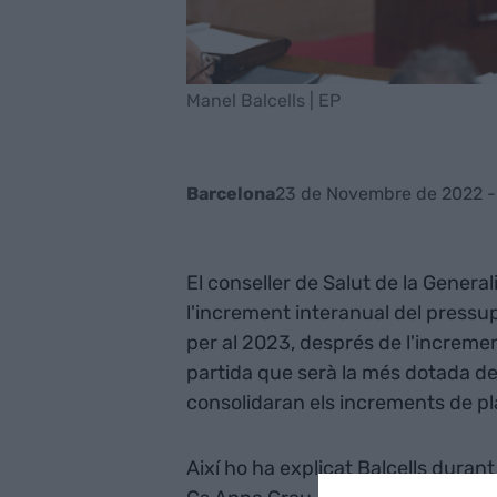
Manel Balcells | EP
23 de Novembre de 2022 - 
Barcelona
El conseller de Salut de la General
l'increment interanual del pressu
per al 2023, després de l'incremen
partida que serà la més dotada de 
consolidaran els increments de pl
Així ho ha explicat Balcells duran