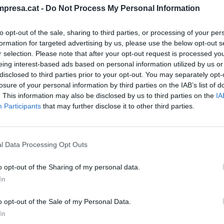
 pel decret llei del Govern pendent de convalidació
presa.cat -
Do Not Process My Personal Information
l sistema de salut a compte de despeses ja
at que "de forma poc explicable" el decret llei
to opt-out of the sale, sharing to third parties, or processing of your per
re del dia del ple per ser convalidat -per falta de
formation for targeted advertising by us, please use the below opt-out s
lzés a la Junta de Portaveus-.
r selection. Please note that after your opt-out request is processed y
eing interest-based ads based on personal information utilized by us or
disclosed to third parties prior to your opt-out. You may separately opt-
a diputada de la CUP Laia Estrada, que ha alertat
losure of your personal information by third parties on the IAB’s list of
. This information may also be disclosed by us to third parties on the
IA
at pública davant la saturació i cansament dels
Participants
that may further disclose it to other third parties.
 que Salut és conscient de la situació i treballen
aborals.
l Data Processing Opt Outs
o opt-out of the Sharing of my personal data.
In
s ha sostingut que tota patologia greu --com les
 "atesa i ben atesa", i ha recordat que el projecte
o opt-out of the Sale of my Personal Data.
ou una aportació suplementària de 1.000 milions
In
stema.