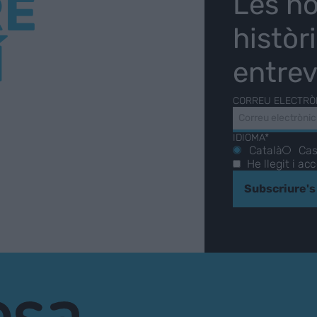
RE
Les no
històr
Í
entrev
CORREU ELECTRÒ
IDIOMA*
Català
Cas
He llegit i ac
Subscriure's