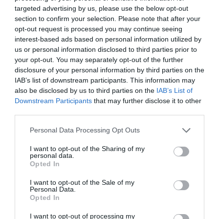
fet arribar a Espanya un dictamen motivat perquè
targeted advertising by us, please use the below opt-out
section to confirm your selection. Please note that after your
transposi la directiva comunitària relativa al
opt-out request is processed you may continue seeing
comerç d'emissions contaminants.
interest-based ads based on personal information utilized by
us or personal information disclosed to third parties prior to
your opt-out. You may separately opt-out of the further
Dins aquest àmbit, Brussel·les ha enviat un segon
disclosure of your personal information by third parties on the
dictamen motivat a l'Estat per no convertir en llei
IAB’s list of downstream participants. This information may
nacional les normes relatives al comerç
also be disclosed by us to third parties on the
IAB’s List of
Downstream Participants
that may further disclose it to other
d'emissions que afecten el sector de l'aviació, un
third parties.
pas que s'havia d'haver completat, a tot estirar, el
desembre del 2023.
Personal Data Processing Opt Outs
I want to opt-out of the Sharing of my
personal data.
Opted In
Afegir
VIA Empresa
com a font preferida de
Google de forma gratuïta
I want to opt-out of the Sale of my
Estigues informat amb les últimes notícies d'actualitat
Personal Data.
ACTIVAR ARA
Opted In
I want to opt-out of processing my