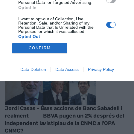
Personal Data for Targeted Advertising.
Opted In
I want to opt-out of Collection, Use,
Retention, Sale, and/or Sharing of my
Personal Data that Is Unrelated with the
Purposes for which it was collected.
Opted Out
RELACIONADES
CONFIRM
Data Deletion
Data Access
Privacy Policy
Jordi Casas - És
Les accions de Banc Sabadell i
realment
BBVA pugen un 2% després del
independent la
vistiplau de la CNMC a l'OPA
CNMC?