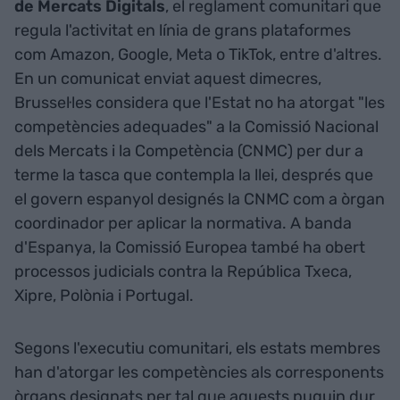
de Mercats Digitals
, el reglament comunitari que
regula l'activitat en línia de grans plataformes
com Amazon, Google, Meta o TikTok, entre d'altres.
En un comunicat enviat aquest dimecres,
Brussel·les considera que l'Estat no ha atorgat "les
competències adequades" a la Comissió Nacional
dels Mercats i la Competència (CNMC) per dur a
terme la tasca que contempla la llei, després que
el govern espanyol designés la CNMC com a òrgan
coordinador per aplicar la normativa. A banda
d'Espanya, la Comissió Europea també ha obert
processos judicials contra la República Txeca,
Xipre, Polònia i Portugal.
Segons l'executiu comunitari, els estats membres
han d'atorgar les competències als corresponents
òrgans designats per tal que aquests puguin dur