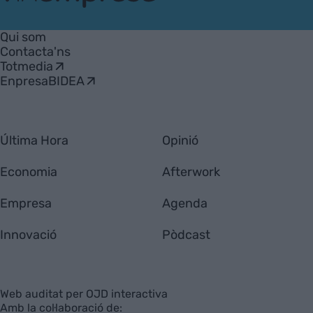
VIA
Empresa
Qui som
Contacta'ns
Totmedia
EnpresaBIDEA
Última Hora
Opinió
Economia
Afterwork
Empresa
Agenda
Innovació
Pòdcast
Web auditat per OJD interactiva
Amb la col·laboració de: