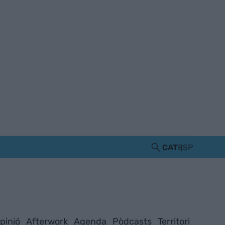
CAT
ESP
pinió
Afterwork
Agenda
Pòdcasts
Territori