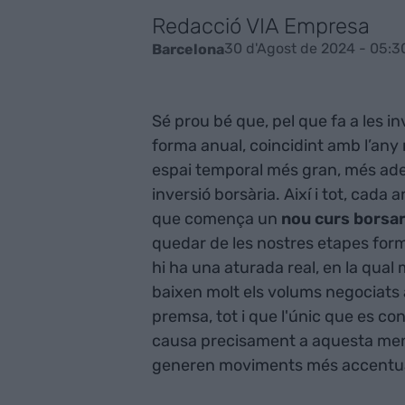
Redacció VIA Empresa
30 d'Agost de 2024 - 05:3
Barcelona
Sé prou bé que, pel que fa a les i
forma anual, coincidint amb l’any 
espai temporal més gran, més adequ
inversió borsària. Així i tot, cada
que comença un
nou curs borsar
quedar de les nostres etapes form
hi ha una aturada real, en la qual 
baixen molt els volums negociats a
premsa, tot i que l'únic que es con
causa precisament a aquesta men
generen moviments més accentuat