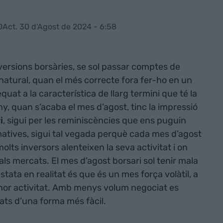
0
Act. 30 d'Agost de 2024 - 6:58
nversions borsàries, se sol passar comptes de
natural, quan el més correcte fora fer-ho en un
at a la característica de llarg termini que té la
 any, quan s’acaba el mes d’agost, tinc la impressió
i
, sigui per les reminiscències que ens puguin
atives, sigui tal vegada perquè cada mes d’agost
molts inversors alenteixen la seva activitat i on
ls mercats. El mes d’agost borsari sol tenir mala
stata en realitat és que és un mes força volàtil, a
or activitat. Amb menys volum negociat es
s d’una forma més fàcil.