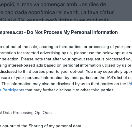
xcepció, el mes va començar amb uns dies de
de cap dada econòmica rellevant. La taxa d’atur
1% al 4,3%, essent, però, totes dues molt més
rica, i corresponent plenament ambdues amb dades
presa.cat -
Do Not Process My Personal Information
an estat recuperades dins del mateix mes. Per als
ha suposat volatilitat i prou, mentre que si algun
to opt-out of the sale, sharing to third parties, or processing of your per
 moviment i ha venut, ha tingut una pèrdua de
formation for targeted advertising by us, please use the below opt-out s
r selection. Please note that after your opt-out request is processed y
re una cura inversora especial al mes d’agost.
eing interest-based ads based on personal information utilized by us or
disclosed to third parties prior to your opt-out. You may separately opt-
i ha una
losure of your personal information by third parties on the IAB’s list of
. This information may also be disclosed by us to third parties on the
IA
qual molts
Participants
that may further disclose it to other third parties.
n la seva
n molt els
l Data Processing Opt Outs
ls mercats
o opt-out of the Sharing of my personal data.