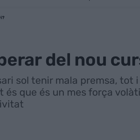
ri?
perar del nou cur
ari sol tenir mala premsa, tot i
t és que és un mes força volàt
vitat