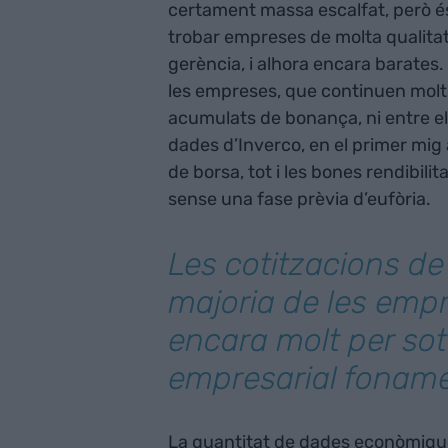
certament massa escalfat, però és d
trobar empreses de molta qualitat,
gerència, i alhora encara barates.
les empreses, que continuen molt 
acumulats de bonança, ni entre el
dades d’Inverco, en el primer mig a
de borsa, tot i les bones rendibili
sense una fase prèvia d’eufòria.
Les cotitzacions de
majoria de les emp
encara molt per sot
empresarial foname
La quantitat de dades econòmique