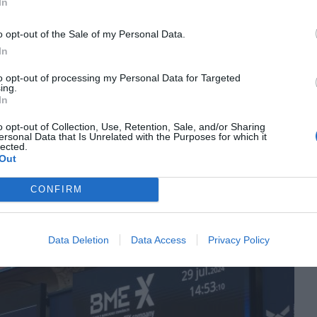
In
sos de
setembre
i
octubre
, tal vegada perquè
o opt-out of the Sale of my Personal Data.
as tots, han passat en aquests mesos, però no
In
alitzem a llarg termini. Pels amants de l’estadística
to opt-out of processing my Personal Data for Targeted
 temporals rellevants. Per una banda, el mes de
ing.
In
més alta que la resta, en el que es coneix com a
el període que concentra el gruix de la rendibilitat
o opt-out of Collection, Use, Retention, Sale, and/or Sharing
ersonal Data that Is Unrelated with the Purposes for which it
1 de novembre fins al 30 d’abril.
lected.
Out
del nou curs borsari
CONFIRM
Data Deletion
Data Access
Privacy Policy