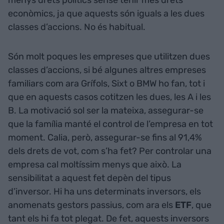
menys drets polítics sense tenir més drets
econòmics, ja que aquests són iguals a les dues
classes d’accions. No és habitual.
Són molt poques les empreses que utilitzen dues
classes d’accions, si bé algunes altres empreses
familiars com ara Grífols, Sixt o BMW ho fan, tot i
que en aquests casos cotitzen les dues, les A i les
B. La motivació sol ser la mateixa, assegurar-se
que la família manté el control de l’empresa en tot
moment. Calia, però, assegurar-se fins al 91,4%
dels drets de vot, com s’ha fet? Per controlar una
empresa cal moltíssim menys que això. La
sensibilitat a aquest fet depèn del tipus
d’inversor. Hi ha uns determinats inversors, els
anomenats gestors passius, com ara els
ETF
, que
tant els hi fa tot plegat. De fet, aquests inversors