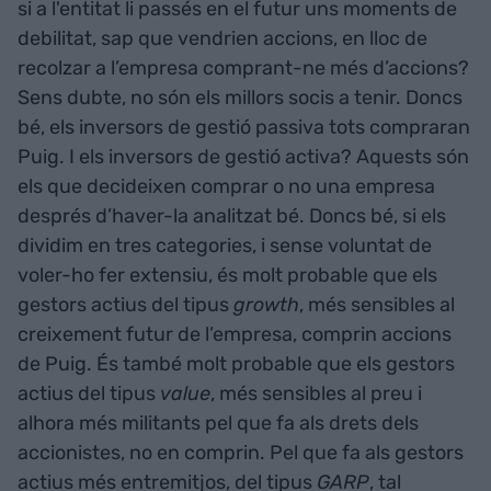
si a l'entitat li passés en el futur uns moments de
debilitat, sap que vendrien accions, en lloc de
recolzar a l’empresa comprant-ne més d’accions?
Sens dubte, no són els millors socis a tenir. Doncs
bé, els inversors de gestió passiva tots compraran
Puig. I els inversors de gestió activa? Aquests són
els que decideixen comprar o no una empresa
després d’haver-la analitzat bé. Doncs bé, si els
dividim en tres categories, i sense voluntat de
voler-ho fer extensiu, és molt probable que els
gestors actius del tipus
growth
, més sensibles al
creixement futur de l’empresa, comprin accions
de Puig. És també molt probable que els gestors
actius del tipus
value
, més sensibles al preu i
alhora més militants pel que fa als drets dels
accionistes, no en comprin. Pel que fa als gestors
actius més entremitjos, del tipus
GARP
, tal