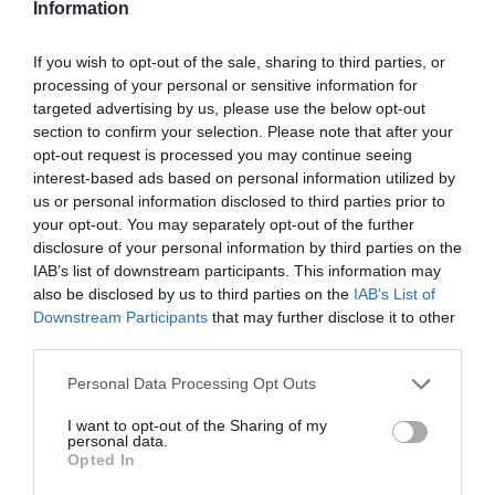
Information
futura evolució del preu posarà a totes les
opinions al seu lloc.
If you wish to opt-out of the sale, sharing to third parties, or
processing of your personal or sensitive information for
targeted advertising by us, please use the below opt-out
L’èxit de l’operació per
section to confirm your selection. Please note that after your
l’empresa no depèn tant de
opt-out request is processed you may continue seeing
interest-based ads based on personal information utilized by
la quantitat de diners
us or personal information disclosed to third parties prior to
your opt-out. You may separately opt-out of the further
aixecada en aquesta
disclosure of your personal information by third parties on the
IAB’s list of downstream participants. This information may
operació, com dels seus
also be disclosed by us to third parties on the
IAB’s List of
Downstream Participants
that may further disclose it to other
efectes a llarg termini
third parties.
Personal Data Processing Opt Outs
Finalment, la qualitat dels inversors que es posen
dins l’empresa és molt important. Si vostè tingués
I want to opt-out of the Sharing of my
personal data.
una empresa de la seva propietat i volgués donar
Opted In
entrada a nous socis, no es preocuparia de la seva