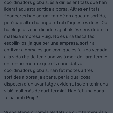
coordinadors globals, és a dir les entitats que han
liderat aquesta sortida a borsa. Altres entitats
financeres han actuat també en aquesta sortida,
però cap altra ha tingut el rol d’aquestes dues. Qui
ha elegit als coordinadors globals és sens dubte la
mateixa empresa Puig. No és una tasca fàcil
escollir-los, ja que per una empresa, sortir a
cotitzar a borsa és quelcom que es fa una vegada
a la vida i ha de tenir una visió molt de llarg termini
en fer-ho, mentre que els candidats a
coordinadors globals, han fet moltes altres
sortides a borsa ja abans, per la qual cosa
disposen d’un avantatge evident, i solen tenir una
visió molt més de curt termini. Han fet una bona
feina amb Puig?
Si ens atenem només als fets de curt termini, és a