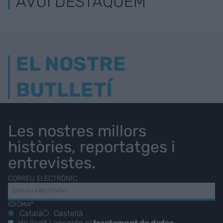
AVUI DESTAQUEM
EL NOSTRE
BUTLLETÍ
Les nostres millors
històries, reportatges i
entrevistes.
CORREU ELECTRÒNIC
IDIOMA*
Català
Castellà
He llegit i accepto el
tractament de dades
.