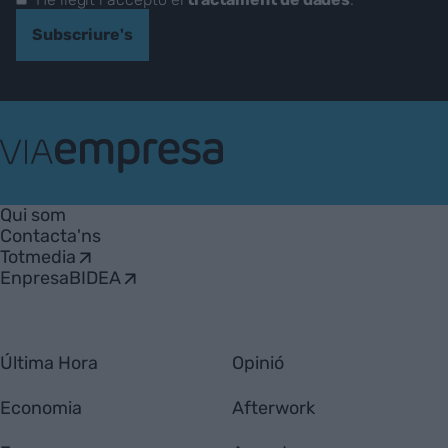
Subscriure's
VIA
Empresa
Qui som
Contacta'ns
Totmedia
EnpresaBIDEA
Última Hora
Opinió
Economia
Afterwork