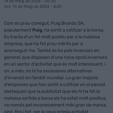
14 de Maig de 2024 - 05:30
Act. 14 de Maig de 2024 - 8:25
Com és prou conegut, Puig Brands SA,
popularment
Puig
, ha sortit a cotitzar a la borsa.
Es tracta d’un fet molt positiu per a la mateixa
empresa, que ha fet prou mèrits per a
aconseguir-ho. També és bo pels inversors en
general, que disposen d’una nova opció inversora
en un sector d’activitat que és molt interessant, i
on, a més, no hi ha excessives alternatives
d’inversió en l'àmbit mundial. La gran majoria
d’empreses que han sortit a cotitzar en el passat
destaquen que la publicitat que els hi ha fet la
mateixa sortida a borsa els ha estat molt positiva,
no només pel reconeixement més gran de marca,
sinó, fins i tot, per la seva pròpia activitat