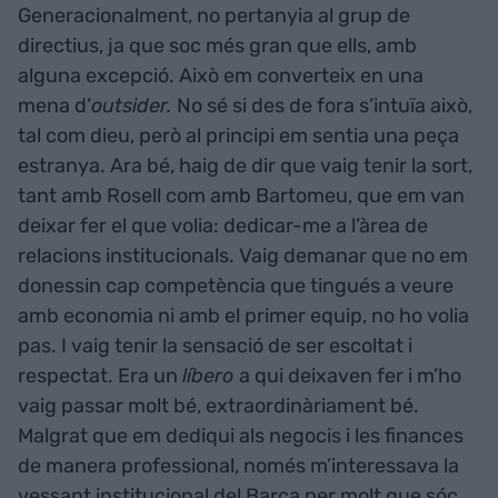
Generacionalment, no pertanyia al grup de
directius, ja que soc més gran que ells, amb
alguna excepció. Això em converteix en una
mena d’
outsider.
No sé si des de fora s’intuïa això,
tal com dieu, però al principi em sentia una peça
estranya. Ara bé, haig de dir que vaig tenir la sort,
tant amb Rosell com amb Bartomeu, que em van
deixar fer el que volia: dedicar-me a l’àrea de
relacions institucionals. Vaig demanar que no em
donessin cap competència que tingués a veure
amb economia ni amb el primer equip, no ho volia
pas. I vaig tenir la sensació de ser escoltat i
respectat. Era un
líbero
a qui deixaven fer i m’ho
vaig passar molt bé, extraordinàriament bé.
Malgrat que em dediqui als negocis i les finances
de manera professional, només m’interessava la
vessant institucional del Barça per molt que sóc