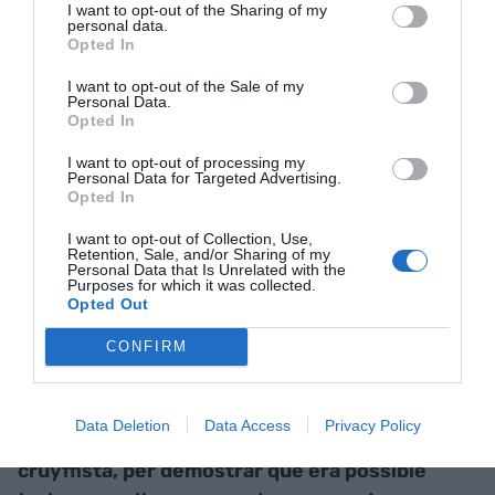
als seus amics. El que pensi ara Sandro de
I want to opt-out of the Sharing of my
personal data.
Bartomeu, fins aquí no hi arribo ni m’atreveixo a
Opted In
especular, però és evident que no li pot agradar
I want to opt-out of the Sale of my
gaire tot el que ha passat.
Personal Data.
Opted In
"Veient qui s’ocupava del
I want to opt-out of processing my
Personal Data for Targeted Advertising.
futbol al Barça, no em ve de
Opted In
noves el deute de 1.350
I want to opt-out of Collection, Use,
Retention, Sale, and/or Sharing of my
Personal Data that Is Unrelated with the
milions"
Purposes for which it was collected.
Opted Out
CONFIRM
Remuntem-nos altra vegada a les primeres
passes de la presidència de Sandro Rosell. Fa
l’efecte que es volia desmuntar tot el que
Data Deletion
Data Access
Privacy Policy
tingués a veure amb l’herència, amb el model
cruyffista, per demostrar que era possible