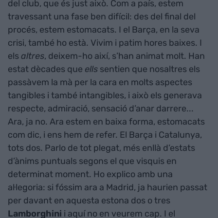
del club, que és just això. Com a país, estem
travessant una fase ben difícil: des del final del
procés, estem estomacats. I el Barça, en la seva
crisi, també ho està. Vivim i patim hores baixes. I
els
altres
, deixem-ho així, s’han animat molt. Han
estat dècades que
ells
sentien que nosaltres els
passàvem la mà per la cara en molts aspectes
tangibles i també intangibles, i això els generava
respecte, admiració, sensació d’anar darrere...
Ara, ja no. Ara estem en baixa forma, estomacats
com dic, i ens hem de refer. El Barça i Catalunya,
tots dos. Parlo de tot plegat, més enllà d’estats
d’ànims puntuals segons el que visquis en
determinat moment. Ho explico amb una
al·legoria: si fóssim ara a Madrid, ja haurien passat
per davant en aquesta estona dos o tres
Lamborghini
i aquí no en veurem cap. I el