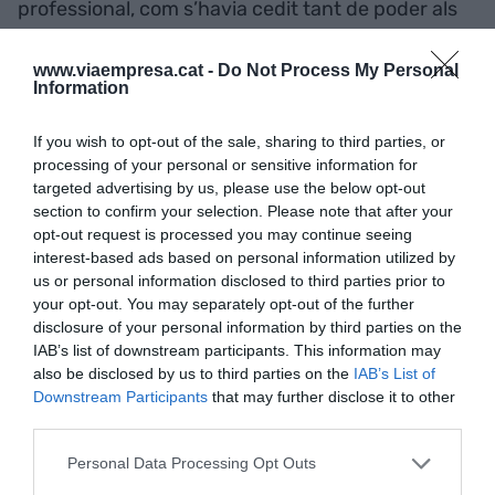
professional, com s’havia cedit tant de poder als
futbolistes i com es plantejaven les renovacions
de contracte. Ara, de totes maneres, no m’ho sé
www.viaempresa.cat -
Do Not Process My Personal
Information
explicar. Francament, no ho entenc, però veig clar
que hi havia gent en els darrers anys que no podia
If you wish to opt-out of the sale, sharing to third parties, or
tenir certes responsabilitats. I les ha tingudes, per
processing of your personal or sensitive information for
desgràcia. Així s’explica la situació i, a més, els
targeted advertising by us, please use the below opt-out
section to confirm your selection. Please note that after your
plou la COVID-19.
opt-out request is processed you may continue seeing
interest-based ads based on personal information utilized by
Pel que sabem, a Sandro Rosell li molesta molt
us or personal information disclosed to third parties prior to
your opt-out. You may separately opt-out of the further
ara que se’l posi al mateix sac de gestió de
disclosure of your personal information by third parties on the
Josep Maria Bartomeu...
IAB’s list of downstream participants. This information may
also be disclosed by us to third parties on the
IAB’s List of
Downstream Participants
that may further disclose it to other
No he parlat d’això amb ell, amb franquesa. No
third parties.
crec que mai verbalitzi un pensament així sobre el
Personal Data Processing Opt Outs
seu amic, el seu vicepresident. És un home fidel