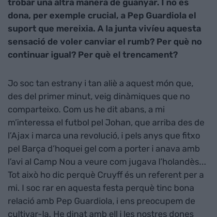
trobar una altra manera de guanyar. I no es
dona, per exemple crucial, a Pep Guardiola el
suport que mereixia. A la junta vivíeu aquesta
sensació de voler canviar el rumb? Per què no
continuar igual? Per què el trencament?
Jo soc tan estrany i tan aliè a aquest món que,
des del primer minut, veig dinàmiques que no
comparteixo. Com us he dit abans, a mi
m’interessa el futbol pel Johan, que arriba des de
l’Ajax i marca una revolució, i pels anys que fitxo
pel Barça d’hoquei gel com a porter i anava amb
l’avi al Camp Nou a veure com jugava l’holandès...
Tot això ho dic perquè Cruyff és un referent per a
mi. I soc rar en aquesta festa perquè tinc bona
relació amb Pep Guardiola, i ens preocupem de
cultivar-la. He dinat amb ell i les nostres dones