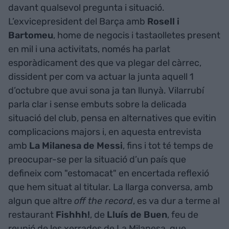
davant qualsevol pregunta i situació.
L’exvicepresident del Barça amb
Rosell i
Bartomeu
, home de negocis i tastaolletes present
en mil i una activitats, només ha parlat
esporàdicament des que va plegar del càrrec,
dissident per com va actuar la junta aquell 1
d’octubre que avui sona ja tan llunyà. Vilarrubí
parla clar i sense embuts sobre la delicada
situació del club, pensa en alternatives que evitin
complicacions majors i, en aquesta entrevista
amb
La Milanesa de Messi
, fins i tot té temps de
preocupar-se per la situació d’un país que
defineix com "estomacat" en encertada reflexió
que hem situat al titular. La llarga conversa, amb
algun que altre
off the record
, es va dur a terme al
restaurant
Fishhh!
, de
Lluís de Buen
, feu de
reunió de les xerrades de La Milanesa, que