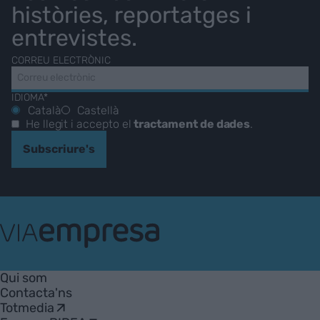
històries, reportatges i
entrevistes.
CORREU ELECTRÒNIC
IDIOMA*
Català
Castellà
He llegit i accepto el
tractament de dades
.
Subscriure's
VIA
Empresa
Qui som
Contacta'ns
Totmedia