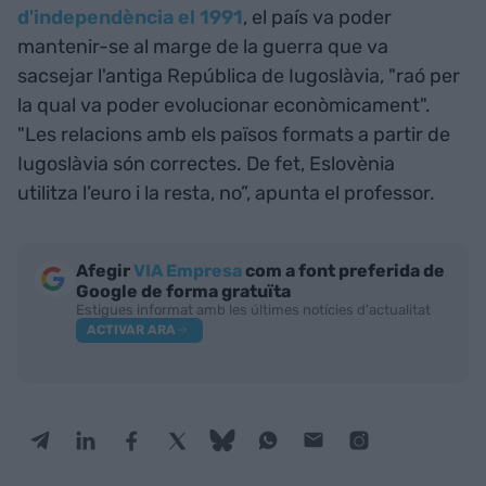
d'independència el 1991
, el país va poder
mantenir-se al marge de la guerra que va
sacsejar l'antiga República de Iugoslàvia, "raó per
la qual va poder evolucionar econòmicament".
"Les relacions amb els països formats a partir de
Iugoslàvia són correctes. De fet, Eslovènia
utilitza l’euro i la resta, no”, apunta el professor.
Afegir
VIA Empresa
com a font preferida de
Google de forma gratuïta
Estigues informat amb les últimes notícies d'actualitat
ACTIVAR ARA