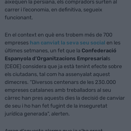
aixequen la persiana, els compradors surten al
carrer i l’economia, en definitiva, segueix
funcionant.
En el context en què ens trobem més de 700
empreses
han canviat la seva seu social
en les
últimes setmanes, un fet que la
Confederació
Espanyola d’Organitzacions Empresarial
s
(CEOE) considera que ja està tenint efecte sobre
els ciutadans, tal com ha assenyalat aquest
dimecres. “Diversos centenars de les 230.000
empreses catalanes amb treballadors al seu
càrrec han pres aquests dies la decisió de canviar
de seu i ho han fet fugint de la inseguretat
jurídica generada", alerten.
Arran d’aquesta alarma que ja s’ha creat,