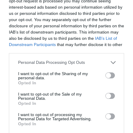
opt-out request is processed you may continue seeing
interest-based ads based on personal information utilized by
Una altra de les conseqüències d’aquesta relació
us or personal information disclosed to third parties prior to
tensa entre les institucions espanyoles i catalanes
your opt-out. You may separately opt-out of the further
disclosure of your personal information by third parties on the
és, sense dubte, la possibilitat d’un
boicot als
IAB’s list of downstream participants. This information may
productes catalans
per part de consumidors
also be disclosed by us to third parties on the
IAB’s List of
d’altres territoris. En opinió de Niño-Becerra, avui
Downstream Participants
that may further disclose it to other
third parties.
dia és molt difícil realitzar un vertader boicot: “En
l’exemple sempre utilitzat del cava català, està
Personal Data Processing Opt Outs
segur qui desitja boicotejar el cava elaborat a
I want to opt-out of the Sharing of my
Catalunya que el capital propietat dels cellers que
personal data.
Opted In
produeixen cava a Extremadura no és d’origen
català?”.
I want to opt-out of the Sale of my
Personal Data.
Opted In
Per la seva part, Aguilar vaticina que, a curt
I want to opt-out of processing my
termini, veurem més canvis, però que aquests
Personal Data for Targeted Advertising.
Opted In
seran “purament” polítics perquè
mentre