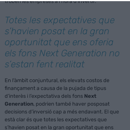
troben les empreses a l’hora d’invertir.
Totes les expectatives que
s’havien posat en la gran
oportunitat que ens oferia
els fons Next Generation no
s’estan fent realitat
En l'àmbit conjuntural, els elevats costos de
finançament a causa de la pujada de tipus
d’interès i l’expectativa dels fons
Next
Generation
, podrien també haver posposat
decisions d’inversió cap a més endavant. El que
està clar és que totes les expectatives que
s’havien posat en la gran oportunitat que ens