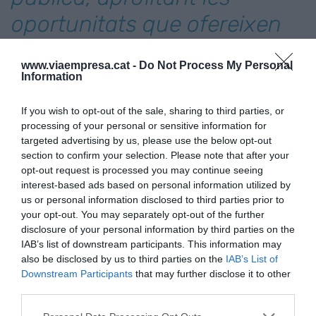
oportunitats que ofereixen
les noves tecnologies
www.viaempresa.cat -
Do Not Process My Personal
Information
La inversió productiva (en tangibles: maquinària;
o intangibles: patents, tecnologia, marca...) per
If you wish to opt-out of the sale, sharing to third parties, or
processing of your personal or sensitive information for
ocupat ha crescut menys a Catalunya que als
targeted advertising by us, please use the below opt-out
països europeus entre 2000 i 2019 malgrat partir
section to confirm your selection. Please note that after your
d’un nivell inferior. De fet, la inversió productiva
opt-out request is processed you may continue seeing
ha caigut un 3,3% el 2023, sent l'única variable
interest-based ads based on personal information utilized by
us or personal information disclosed to third parties prior to
macroeconòmica que no ha aconseguit recuperar
your opt-out. You may separately opt-out of the further
encara el nivell precovid.
disclosure of your personal information by third parties on the
IAB’s list of downstream participants. This information may
also be disclosed by us to third parties on the
IAB’s List of
Què està frenant la
Downstream Participants
that may further disclose it to other
third parties.
inversió?