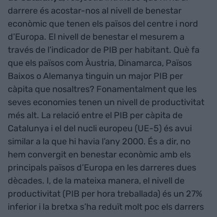
darrere és acostar-nos al nivell de benestar
econòmic que tenen els països del centre i nord
d’Europa. El nivell de benestar el mesurem a
través de l’indicador de PIB per habitant. Què fa
que els països com Àustria, Dinamarca, Països
Baixos o Alemanya tinguin un major PIB per
càpita que nosaltres? Fonamentalment que les
seves economies tenen un nivell de productivitat
més alt. La relació entre el PIB per càpita de
Catalunya i el del nucli europeu (UE-5) és avui
similar a la que hi havia l’any 2000. És a dir, no
hem convergit en benestar econòmic amb els
principals països d’Europa en les darreres dues
dècades. I, de la mateixa manera, el nivell de
productivitat (PIB per hora treballada) és un 27%
inferior i la bretxa s’ha reduït molt poc els darrers