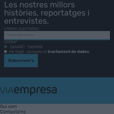
Les nostres millors
històries, reportatges i
entrevistes.
CORREU ELECTRÒNIC
IDIOMA*
Català
Castellà
He llegit i accepto el
tractament de dades
.
Subscriure's
VIA
Empresa
Qui som
Contacta'ns