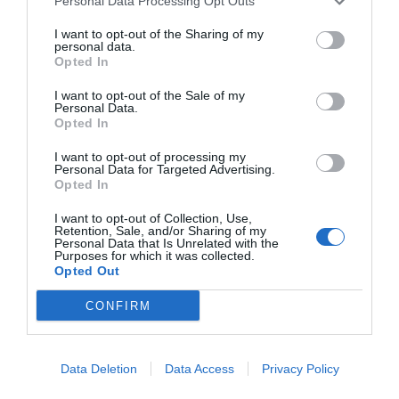
Personal Data Processing Opt Outs
Hi ha diferents motius, alguns estructurals i altres
I want to opt-out of the Sharing of my
conjunturals. Entre els estructurals, en destaco
personal data.
Opted In
tres. Primer, els obstacles que posa el sector
públic a l’activitat econòmica, ja sigui en forma de
I want to opt-out of the Sale of my
Personal Data.
sobreregulació, burocratització, retard en els
Opted In
permisos, inseguretat jurídica o inestabilitat
I want to opt-out of processing my
política. Segon, la manca d’inversió empresarial
Personal Data for Targeted Advertising.
en innovació, ja sigui per falta de suport públic,
Opted In
perquè no hi troba incentius, ja que disposa de
I want to opt-out of Collection, Use,
Retention, Sale, and/or Sharing of my
mà d’obra abundant i barata, o perquè el sistema
Personal Data that Is Unrelated with the
Purposes for which it was collected.
de transferència tecnològica entre universitats i
Opted Out
empreses no està funcionant com caldria. Tercer,
la dificultat de trobar talent. La manca d’ajust
CONFIRM
entre l’oferta i la demanda laboral, juntament amb
la fuga de talent i les condicions salarials, fa que
Data Deletion
Data Access
Privacy Policy
aquest sigui un dels obstacles principals que