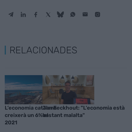
RELACIONADES
L’economia catalana
Jan Eeckhout: "L'economia està
creixerà un 6% el
bastant malalta"
2021