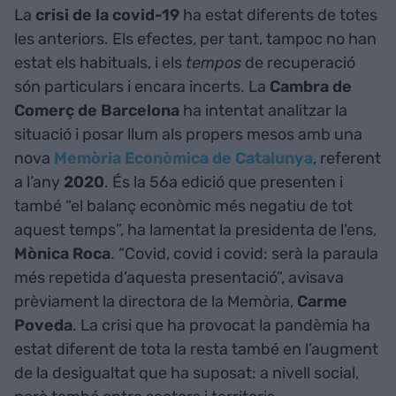
La
crisi de la covid-19
ha estat diferents de totes
les anteriors. Els efectes, per tant, tampoc no han
estat els habituals, i els
tempos
de recuperació
són particulars i encara incerts. La
Cambra de
Comerç de Barcelona
ha intentat analitzar la
situació i posar llum als propers mesos amb una
nova
Memòria Econòmica de Catalunya
, referent
a l’any
2020
. És la 56a edició que presenten i
també “el balanç econòmic més negatiu de tot
aquest temps”, ha lamentat la presidenta de l’ens,
Mònica Roca
. “Covid, covid i covid: serà la paraula
més repetida d’aquesta presentació”, avisava
prèviament la directora de la Memòria,
Carme
Poveda
. La crisi que ha provocat la pandèmia ha
estat diferent de tota la resta també en l’augment
de la desigualtat que ha suposat: a nivell social,