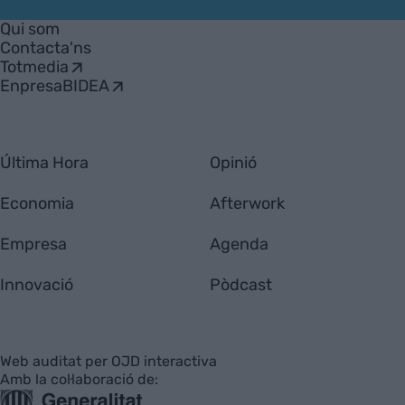
VIA
Empresa
Qui som
Contacta'ns
Totmedia
EnpresaBIDEA
Última Hora
Opinió
Economia
Afterwork
Empresa
Agenda
Innovació
Pòdcast
Web auditat per OJD interactiva
Amb la col·laboració de: