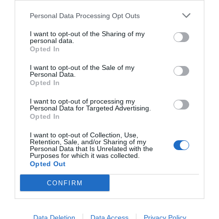
Personal Data Processing Opt Outs
No tot són diferències entre la crisi de la
pandèmia i la financera del 2009. La mortalitat
I want to opt-out of the Sharing of my
personal data.
d’empreses ha estat la mateixa, però molt més
Opted In
concentrada.
Oriol Amat
, catedràtic d’Economia i
I want to opt-out of the Sale of my
rector de la Universitat Pompeu Fabra (UPF), ha
Personal Data.
Opted In
presentat l’informe anual de l’empresa catalana.
Segons aquest, “entre el 2008 i el 2014 van morir
I want to opt-out of processing my
Personal Data for Targeted Advertising.
un 8% d’empreses; cal destacar que entre els
Opted In
anys 2014 i 2019 el nombre de companyies va
I want to opt-out of Collection, Use,
créixer un 11,4%; però només el 2020, també ha
Retention, Sale, and/or Sharing of my
Personal Data that Is Unrelated with the
desaparegut un 8% del teixit empresarial, unes
Purposes for which it was collected.
20.000 empreses; és una notícia molt negativa”.
Opted Out
CONFIRM
Entre el 2008 i el 2014, van
morir un 8% d'empreses i
Data Deletion
Data Access
Privacy Policy