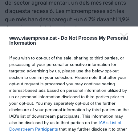
del sector agroalimentari, un dels més resilients
d’aquesta recessió. Les microempreses són les
que més han desaparegut -un 6,7% davant l’1,9%
de creixement del nombre de grans empreses-.
Aquest indicador es dona a causa de “la major
www.viaempresa.cat -
Do Not Process My Personal
Information
capacitat financera de les grans companyies a
l’hora d’absorbir un xoc imprevist”, ha explicat la
If you wish to opt-out of the sale, sharing to third parties, or
directora de la Memòria.
processing of your personal or sensitive information for
targeted advertising by us, please use the below opt-out
section to confirm your selection. Please note that after your
La inversió estrangera en
opt-out request is processed you may continue seeing
tecnologia s'ha multiplicat
interest-based ads based on personal information utilized by
us or personal information disclosed to third parties prior to
per 3,5 l'any de la pandèmia
your opt-out. You may separately opt-out of the further
disclosure of your personal information by third parties on the
IAB’s list of downstream participants. This information may
La semblança amb la crisi
also be disclosed by us to third parties on the
IAB’s List of
Downstream Participants
that may further disclose it to other
del 2009
third parties.