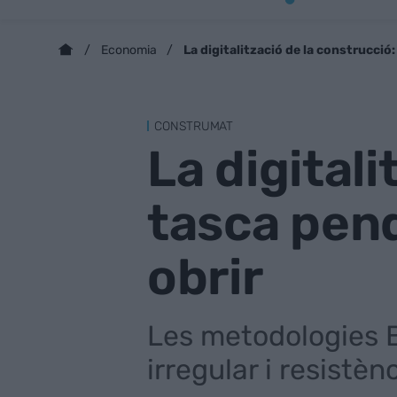
La digitalització de la construcci
Economia
CONSTRUMAT
La digital
tasca pen
obrir
Les metodologies B
irregular i resistèn