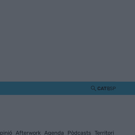
CAT
ESP
pinió
Afterwork
Agenda
Pòdcasts
Territori