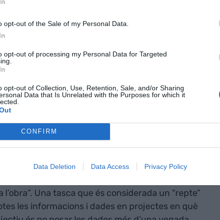
a empresa
In
oc
o opt-out of the Sale of my Personal Data.
es no tenen
In
gestió, i la
to opt-out of processing my Personal Data for Targeted
ing.
In
amb Excels i
o opt-out of Collection, Use, Retention, Sale, and/or Sharing
l”
ersonal Data that Is Unrelated with the Purposes for which it
lected.
Out
firmada per
Begoña Martín
, responsable de
CONFIRM
ilitat de
Comsa
, empresa catalana centenària
yeria industrial que supera els 5.000 treballadors.
s, però no hem acabat”, remarca Martín, qui
Data Deletion
Data Access
Privacy Policy
enen ara és “automatitzar fluxos més concrets,
 l’obra”. Una tasca que és considerada un “repte”
otes les informacions i dades en projectes en què
bjectiu és no posar les dades més d’una vegada