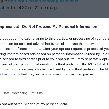
que
ha tingut en la tecnologia un dels
t entre el 20 i el 22 de maig.
 digitals que observem quan comparem diversos
presa.cat -
Do Not Process My Personal Information
eix del de la construcció, especialment quan es
 empreses. “La petita empresa encara està molt poc
to opt-out of the sale, sharing to third parties, or processing of your per
ogramaris ERP de gestió, i la majoria funcionen amb
formation for targeted advertising by us, please use the below opt-out s
rrobora el director de tecnologia de
Techtiva
,
Marc
r selection. Please note that after your opt-out request is processed y
eing interest-based ads based on personal information utilized by us or
rrega del disseny de softwares específics per a la
disclosed to third parties prior to your opt-out. You may separately opt-
e pressupostos i control de costos de la
losure of your personal information by third parties on the IAB’s list of
a, algunes, per necessitat, sí que s’han
. This information may also be disclosed by us to third parties on the
IA
ò moltes vegades amb Excels superestrambòtics”,
Participants
that may further disclose it to other third parties.
epàs afirmant que les grans companyies “estan
temps, i ara busquen automatitzacions més
l Data Processing Opt Outs
o opt-out of the Sharing of my personal data.