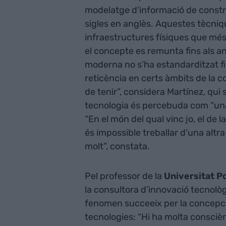
modelatge d'informació de const
sigles en anglès. Aquestes tècniq
infraestructures físiques que mé
el concepte es remunta fins als a
moderna no s’ha estandarditzat fi
reticència en certs àmbits de la c
de tenir”, considera Martínez, qui
tecnologia és percebuda com “una 
“En el món del qual vinc jo, el de 
és impossible treballar d’una altr
molt”, constata.
Pel professor de la
Universitat P
la consultora d’innovació tecnolò
fenomen succeeix per la concepció
tecnologies: “Hi ha molta consciènc