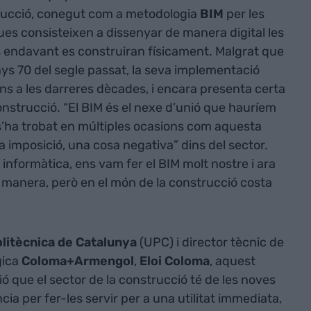
rucció, conegut com a metodologia
BIM
per les
ues consisteixen a dissenyar de manera digital les
s endavant es construiran físicament. Malgrat que
nys 70 del segle passat, la seva implementació
ns a les darreres dècades, i encara presenta certa
onstrucció. “El BIM és el nexe d’unió que hauríem
 s’ha trobat en múltiples ocasions com aquesta
imposició, una cosa negativa” dins del sector.
la informàtica, ens vam fer el BIM molt nostre i ara
a manera, però en el món de la construcció costa
olitècnica de Catalunya
(UPC) i director tècnic de
gica
Coloma+Armengol
,
Eloi Coloma
, aquest
 que el sector de la construcció té de les noves
ia per fer-les servir per a una utilitat immediata,