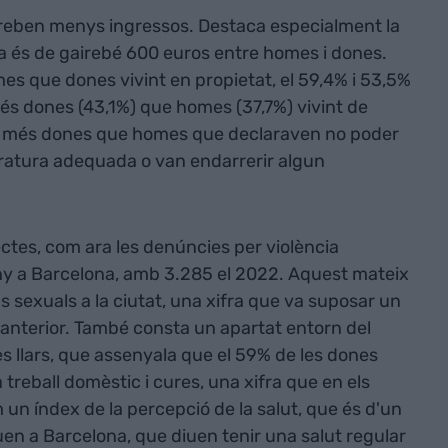
 reben menys ingressos. Destaca especialment la
ncia és de gairebé 600 euros entre homes i dones.
es que dones vivint en propietat, el 59,4% i 53,5%
és dones (43,1%) que homes (37,7%) vivint de
ia més dones que homes que declaraven no poder
ratura adequada o van endarrerir algun
tes, com ara les denúncies per violència
any a Barcelona, amb 3.285 el 2022. Aquest mateix
 sexuals a la ciutat, una xifra que va suposar un
anterior. També consta un apartat entorn del
es llars, que assenyala que el 59% de les dones
 treball domèstic i cures, una xifra que en els
 un índex de la percepció de la salut, que és d'un
uen a Barcelona, que diuen tenir una salut regular