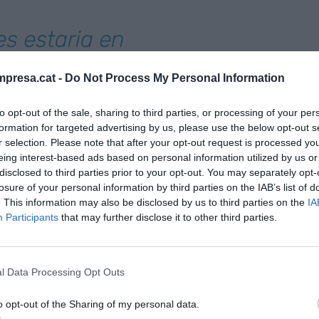
es estaria en
canvi, en el
presa.cat -
Do Not Process My Personal Information
un 17%
to opt-out of the sale, sharing to third parties, or processing of your per
formation for targeted advertising by us, please use the below opt-out s
autonomia, el 27,7% de les dones estaria en
r selection. Please note that after your opt-out request is processed y
as dels homes és un 17%. Amb dades del 2021,
eing interest-based ads based on personal information utilized by us or
disclosed to third parties prior to your opt-out. You may separately opt-
3% de les noies ha patit assetjament sexual algun
losure of your personal information by third parties on the IAB’s list of
licat pel consistori sobre la situació de les dones
. This information may also be disclosed by us to third parties on the
IA
 cinc anys i s'elabora a partir d'un recull de dades
Participants
that may further disclose it to other third parties.
udis i enquestes fetes per fonts oficials i
juntament de Barcelona.
l Data Processing Opt Outs
pensions i menys salut
o opt-out of the Sharing of my personal data.