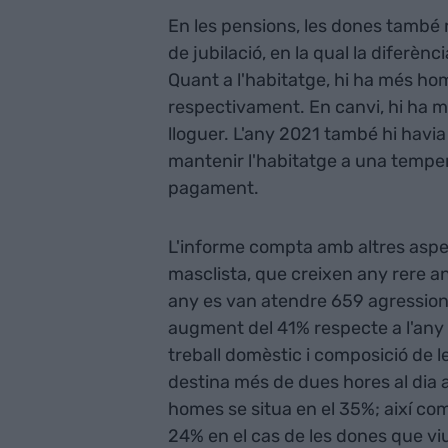
En les pensions, les dones també
de jubilació, en la qual la diferè
Quant a l'habitatge, hi ha més hom
respectivament. En canvi, hi ha m
lloguer. L'any 2021 també hi hav
mantenir l'habitatge a una tempe
pagament.
L'informe compta amb altres aspec
masclista, que creixen any rere 
any es van atendre 659 agressions
augment del 41% respecte a l'any 
treball domèstic i composició de l
destina més de dues hores al dia a
homes se situa en el 35%; així com
24% en el cas de les dones que vi