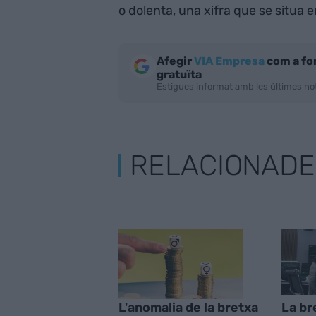
o dolenta, una xifra que se situa 
Afegir
VIA Empresa
com a fo
gratuïta
Estigues informat amb les últimes not
RELACIONADE
L'anomalia de la bretxa
La bre