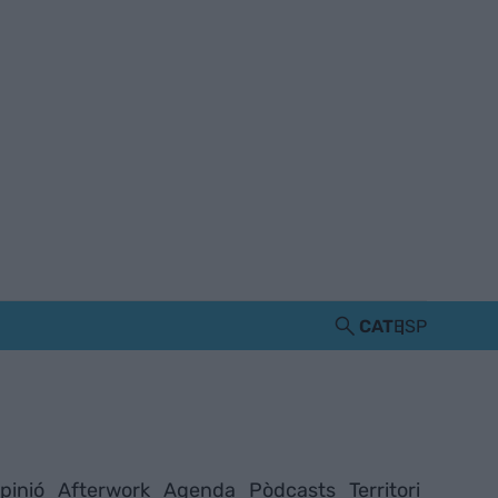
CAT
ESP
pinió
Afterwork
Agenda
Pòdcasts
Territori