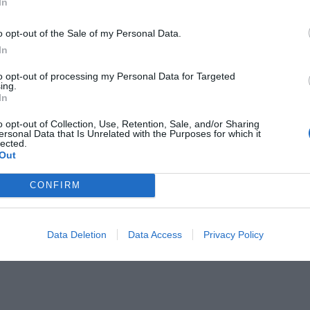
In
de la pobresa a la ciutat, amb un índex de pobresa
s (13,8%) que entre els homes (11,4%). La bretxa
o opt-out of the Sale of my Personal Data.
In
7,1% i hi ha una major parcialitat i temporalitat entre
 de les dones treballa a temps parcial, mentre en
to opt-out of processing my Personal Data for Targeted
ing.
 10,3% de les dones té un contracte temporal, en
In
en els homes. A més, els càrrecs de direcció i
o opt-out of Collection, Use, Retention, Sale, and/or Sharing
s per homes a la capital catalana.
ersonal Data that Is Unrelated with the Purposes for which it
lected.
Out
CONFIRM
 de la bretxa: la desigualtat salarial, la cara
del món dels 'influencers'
Data Deletion
Data Access
Privacy Policy