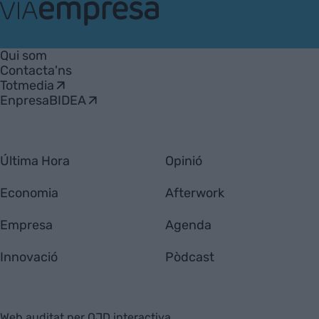
VIA
Empresa
Qui som
Contacta'ns
Totmedia
EnpresaBIDEA
Última Hora
Opinió
Economia
Afterwork
Empresa
Agenda
Innovació
Pòdcast
Web auditat per OJD interactiva