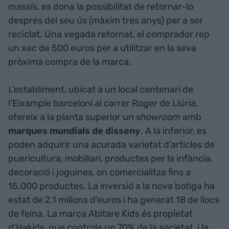
massís, es dona la possibilitat de retornar-lo
després del seu ús (màxim tres anys) per a ser
reciclat. Una vegada retornat, el comprador rep
un xec de 500 euros per a utilitzar en la seva
pròxima compra de la marca.
L’establiment, ubicat a un local centenari de
l’Eixample barceloní al carrer Roger de Llúria,
ofereix a la planta superior un
showroom
amb
marques mundials de disseny
. A la inferior, es
poden adquirir una acurada varietat d’articles de
puericultura, mobiliari, productes per la infància,
decoració i joguines, on comercialitza fins a
15.000 productes. La inversió a la nova botiga ha
estat de 2,1 milions d’euros i ha generat 18 de llocs
de feina. La marca Abitare Kids és propietat
d’Hakids, que controla un 70% de la societat, i la