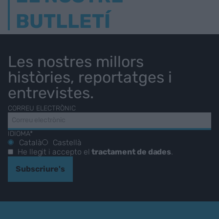
BUTLLETÍ
Les nostres millors
històries, reportatges i
entrevistes.
CORREU ELECTRÒNIC
IDIOMA*
Català
Castellà
He llegit i accepto el
tractament de dades
.
Subscriure's