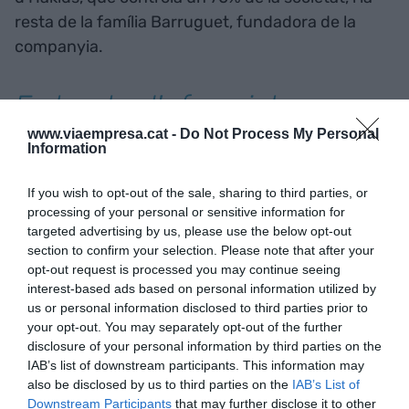
resta de la família Barruguet, fundadora de la
companyia.
Es tracta d'afavorir la
transformació urgent i
www.viaempresa.cat -
Do Not Process My Personal
Information
necessària del tèxtil
If you wish to opt-out of the sale, sharing to third parties, or
català de forma voluntària,
processing of your personal or sensitive information for
targeted advertising by us, please use the below opt-out
compartida i col·laborativa
section to confirm your selection. Please note that after your
opt-out request is processed you may continue seeing
interest-based ads based on personal information utilized by
Tancar l’any amb unes vendes de 30 milions
us or personal information disclosed to third parties prior to
d’euros. Aquest és l’objectiu de l’empresa
your opt-out. You may separately opt-out of the further
barcelonina de calçat i roba Alohas, creada el
disclosure of your personal information by third parties on the
IAB’s list of downstream participants. This information may
2015 pel jove Alejandro Porras, nascut a Begues
also be disclosed by us to third parties on the
IAB’s List of
(Baix Llobregat). Els orígens d’Alohas es remunten
Downstream Participants
that may further disclose it to other