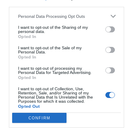
a fa set anys a Hawaii. L'empresa, que opera a
third parties.
través d'un model de negoci de
producció sota
Personal Data Processing Opt Outs
demanda,
va ser fundada amb una inversió inicial
de 30.000 euros. Un any després d'iniciar la seva
I want to opt-out of the Sharing of my
personal data.
activitat, Alohas es va traslladar a Barcelona.
Opted In
Actualment, la companyia de calçat compta amb
I want to opt-out of the Sale of my
un equip format per 75 persones, de les quals el
Personal Data.
Opted In
80% treballa en remot. Des de la seva fundació,
l'empresa ha anat creixent de manera orgànica i
I want to opt-out of processing my
Personal Data for Targeted Advertising.
Alejandro Porras disposa del 100% del seu capital.
Opted In
I want to opt-out of Collection, Use,
La producció sota
Retention, Sale, and/or Sharing of my
Personal Data that Is Unrelated with the
Purposes for which it was collected.
demanda
Opted Out
CONFIRM
La producció sota demanda ha estat un dels
factors diferencials de l'empresa. “La moda té