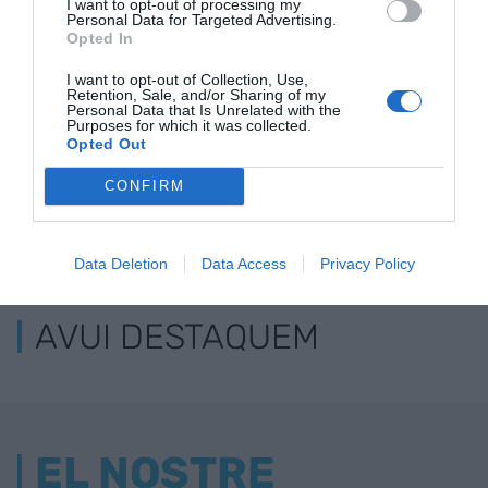
I want to opt-out of processing my
Catalunya
Personal Data for Targeted Advertising.
Opted In
I want to opt-out of Collection, Use,
Retention, Sale, and/or Sharing of my
Personal Data that Is Unrelated with the
Purposes for which it was collected.
Opted Out
CONFIRM
ELS MÉS LLEGITS
Data Deletion
Data Access
Privacy Policy
AVUI DESTAQUEM
EL NOSTRE