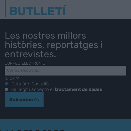
BUTLLETÍ
Les nostres millors
històries, reportatges i
entrevistes.
CORREU ELECTRÒNIC
IDIOMA*
Català
Castellà
He llegit i accepto el
tractament de dades
.
Subscriure's