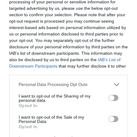
processing of your personal or sensitive information for
targeted advertising by us, please use the below opt-out
section to confirm your selection. Please note that after your
opt-out request is processed you may continue seeing
interest-based ads based on personal information utilized by
us or personal information disclosed to third parties prior to
RELACIONADES
your opt-out. You may separately opt-out of the further
disclosure of your personal information by third parties on the
IAB’s list of downstream participants. This information may
also be disclosed by us to third parties on the
IAB’s List of
Downstream Participants
that may further disclose it to other
third parties.
Personal Data Processing Opt Outs
I want to opt-out of the Sharing of my
personal data.
El Cercle
Brugera relleva
Costas prop
Opted In
d'Economia proposa
Costas al Cercle
Bruguera pe
un Estatut amb
d'Economia
presidir el C
I want to opt-out of the Sale of my
Personal Data.
rang de
d'Economia
Opted In
"constitució" per