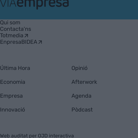
VIA
Empresa
Qui som
Contacta'ns
Totmedia
EnpresaBIDEA
Última Hora
Opinió
Economia
Afterwork
Empresa
Agenda
Innovació
Pòdcast
Web auditat per OJD interactiva