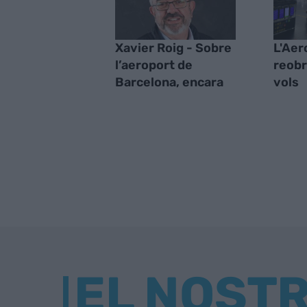
Xavier Roig - Sobre
L'Aer
l’aeroport de
reobr
Barcelona, encara
vols
EL NOST