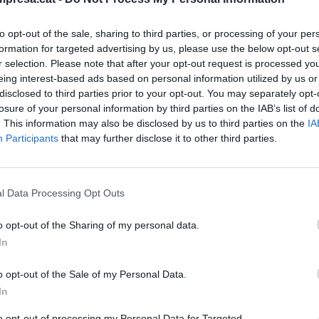
acitat" sense cap projecte presentat públicament
ió tècnica, social, ambiental, econòmica i
to opt-out of the sale, sharing to third parties, or processing of your per
formation for targeted advertising by us, please use the below opt-out s
 resposta donada per part de la Generalitat i dels
r selection. Please note that after your opt-out request is processed y
plantejar noves inversions per impulsar el
eing interest-based ads based on personal information utilized by us or
nexió del Prat amb Girona i Reus a través de l'alta
disclosed to third parties prior to your opt-out. You may separately opt-
losure of your personal information by third parties on the IAB’s list of
. This information may also be disclosed by us to third parties on the
IA
Participants
that may further disclose it to other third parties.
l territori del Delta del Llobregat ja s'ha perdut i
port seria "un nou atemptat" contra els seus valors
aqüífers. Així mateix, denuncien que fa més de 20
l Data Processing Opt Outs
 que es van realitzar amb l'ampliació de la T1 del
o opt-out of the Sharing of my personal data.
In
mpliar les infraestructures aeroportuàries també
o opt-out of the Sale of my Personal Data.
de la Generalitat i citen un informe recent de
In
à, Barcelona Regional, que estima que l'ampliació
to opt-out of processing my Personal Data for Targeted