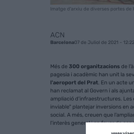
Imatge d'arxiu de diverses portes de l
ACN
07 de Juliol de 2021 - 12:2
Barcelona
Més de
300 organitzacions
de l'à
pagesia i acadèmic han unit la se
l'aeroport del Prat
. En un acte u
han reclamat al Govern i als ajun
ampliació d'infraestructures. Les 
inviable" plantejar inversions en a
social. A més, creuen que l'amplia
l'interès general i en favor de con
www.viaem