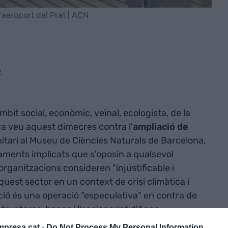
'aeroport del Prat | ACN
2
mbit social, econòmic, veïnal, ecologista, de la
va veu aquest dimecres contra l'
ampliació de
nitari al Museu de Ciències Naturals de Barcelona,
taments implicats que s'oposin a qualsevol
organitzacions consideren "injustificable i
quest sector en un context de crisi climàtica i
ció és una operació "especulativa" en contra de
structores, bancs i l'accionariat d'Aena.
presa.cat -
Do Not Process My Personal Information