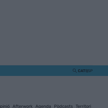
CAT
ESP
pinió
Afterwork
Agenda
Pòdcasts
Territori