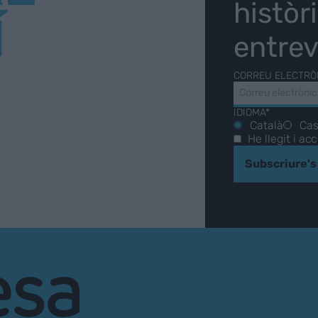
històr
Í
entrev
CORREU ELECTRÒ
IDIOMA*
Català
Cas
He llegit i ac
Subscriure's