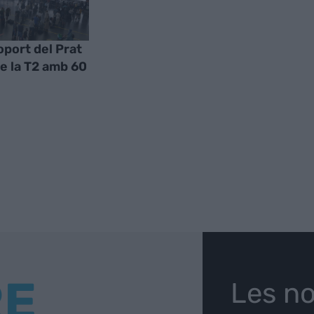
oport del Prat
e la T2 amb 60
RE
Les no