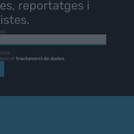
ies, reportatges i
istes.
NIC
tellà
cepto el
tractament de dades
.