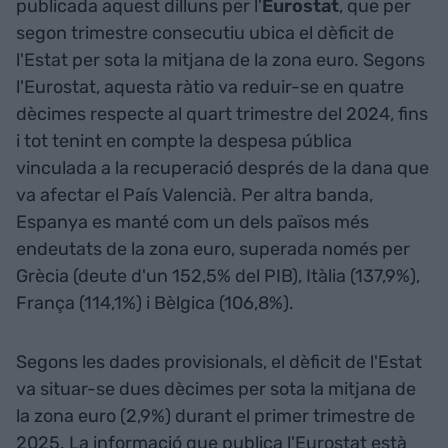
publicada aquest dilluns per l'
Eurostat
, que per
segon trimestre consecutiu ubica el dèficit de
l'Estat per sota la mitjana de la zona euro. Segons
l'Eurostat, aquesta ràtio va reduir-se en quatre
dècimes respecte al quart trimestre del 2024, fins
i tot tenint en compte la despesa pública
vinculada a la recuperació després de la dana que
va afectar el País Valencià. Per altra banda,
Espanya es manté com un dels països més
endeutats de la zona euro, superada només per
Grècia (deute d'un 152,5% del PIB), Itàlia (137,9%),
França (114,1%) i Bèlgica (106,8%).
Segons les dades provisionals, el dèficit de l'Estat
va situar-se dues dècimes per sota la mitjana de
la zona euro (2,9%) durant el primer trimestre de
2025. La informació que publica l'Eurostat està