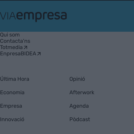
VIA
Empresa
Qui som
Contacta'ns
Totmedia
EnpresaBIDEA
Última Hora
Opinió
Economia
Afterwork
Empresa
Agenda
Innovació
Pòdcast