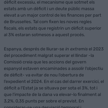
dèficit excessiu, el mecanisme que sotmet els
estats amb un dèficit i un deute públic massa
elevat a un major control de les finances per part
de Brussel·les. Tal com fixen les noves regles
fiscals, els estats que registrin un dèficit superior
al 3% estaran sotmesos a aquest procés.
Espanya, després de lliurar-se
in extremis
el 2023
del procediment malgrat superar el llindar -la
Comissió creia que les accions del govern
espanyol estaven encaminades a assolir l'objectiu
de dèficit- va evitar de nou l'obertura de
l'expedient el 2024. En el cas del darrer exercici, el
dèficit a l'Estat ja se situava per sota el 3%, tot i
que l'impacte de la dana va elevar-lo finalment al
3,2%, 0,35 punts per sobre el previst. En
considerar-se una desviació temporal i