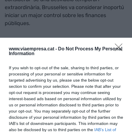
extraordinària, Brussel·les va considerar inoportú
iniciar un major control sobre les finances
públiques.
Evolució del deute
www.viaempresa.cat -
Do Not Process My Personal
Information
Tot i que Espanya es presenta com un dels estats
membres que més ha reduït el deute en termes
If you wish to opt-out of the sale, sharing to third parties, or
interanuals, aquest es manté com el cinquè més
processing of your personal or sensitive information for
elevat de l'eurozona. A més, malgrat el descens
targeted advertising by us, please use the below opt-out
section to confirm your selection. Please note that after your
respecte al primer trimestre del 2024, el deute en
opt-out request is processed you may continue seeing
comparació al tancament del 2024 s'ha elevat,
interest-based ads based on personal information utilized by
passant del 101,8% del PIB al 103,5% actual.
us or personal information disclosed to third parties prior to
your opt-out. You may separately opt-out of the further
disclosure of your personal information by third parties on the
Espanya es mante com el
IAB’s list of downstream participants. This information may
also be disclosed by us to third parties on the
IAB’s List of