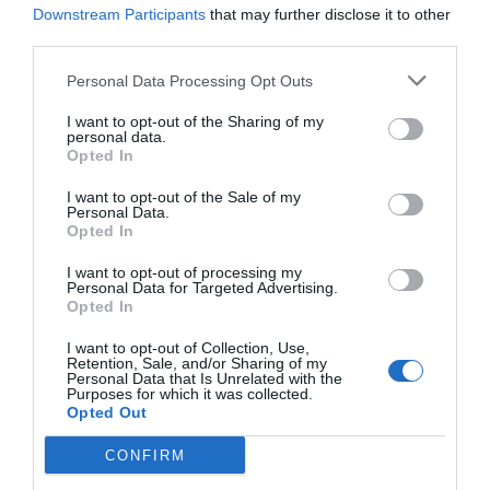
cinquè esrar amb el
Downstream Participants
that may further disclose it to other
third parties.
deute més elevat de
Personal Data Processing Opt Outs
l'eurozona
I want to opt-out of the Sharing of my
personal data.
A diferència del dèficit, on Espanya se situa per
Opted In
sota la mitjana de l'eurozona, el deute espanyol
I want to opt-out of the Sale of my
sobrepassa la mitjana. Segons l'Eurostat, els
Personal Data.
Opted In
països que utilitzen la moneda única van tancar el
primer trimestre del 2025 amb un deute del 88%
I want to opt-out of processing my
Personal Data for Targeted Advertising.
del PIB, 15,5 punts per sota la xifra registrada a
Opted In
l'Estat.
I want to opt-out of Collection, Use,
Retention, Sale, and/or Sharing of my
Personal Data that Is Unrelated with the
Purposes for which it was collected.
Afegir
VIA Empresa
com a font preferida de
Opted Out
Google de forma gratuïta
Estigues informat amb les últimes notícies d'actualitat
CONFIRM
ACTIVAR ARA