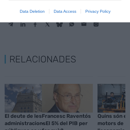
Data Deletion
Data Access
Privacy Policy
RELACIONADES
El deute de les
Francesc Raventós
Quins són el
administracions
- El 5% del PIB per
motors de