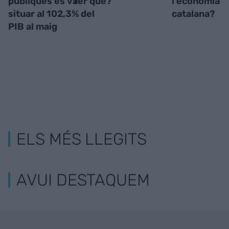
públiques es va
fer què?
l'economia
situar al 102,3% del
catalana?
PIB al maig
ELS MÉS LLEGITS
AVUI DESTAQUEM