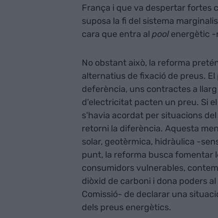
França i que va despertar fortes c
suposa la fi del sistema marginalis
cara que entra al
pool
energètic -n
No obstant això, la reforma pretén
alternatius de fixació de preus. E
deferència, uns contractes a llar
d'electricitat pacten un preu. Si e
s'havia acordat per situacions del
retorni la diferència. Aquesta men
solar, geotèrmica, hidràulica -s
punt, la reforma busca fomentar 
consumidors vulnerables, contempl
diòxid de carboni i dona poders a
Comissió- de declarar una situaci
dels preus energètics.