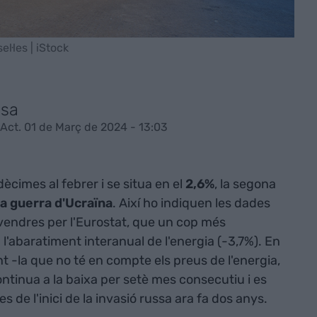
l·les | iStock
esa
Act. 01 de Març de 2024 - 13:03
ècimes al febrer i se situa en el
2,6%
, la segona
la guerra d'Ucraïna
. Així ho indiquen les dades
vendres per l'Eurostat, que un cop més
 l'abaratiment interanual de l'energia (-3,7%). En
ent -la que no té en compte els preus de l'energia,
 continua a la baixa per setè mes consecutiu i es
s de l'inici de la invasió russa ara fa dos anys.