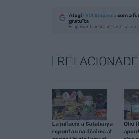
Afegir
VIA Empresa
com a fo
gratuïta
Estigues informat amb les últimes not
RELACIONADE
La inflació a Catalunya
Oliu 
repunta una dècima al
apunt