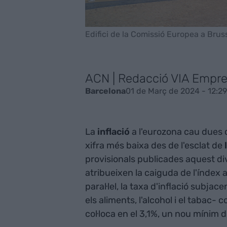
Edifici de la Comissió Europea a Brusse
ACN | Redacció VIA Empr
01 de Març de 2024 - 12:29
Barcelona
La
inflació
a l'eurozona cau dues d
xifra més baixa des de l'esclat de
provisionals publicades aquest di
atribueixen la caiguda de l'índex a
paral·lel, la taxa d'inflació subjac
els aliments, l'alcohol i el tabac-
col·loca en el 3,1%, un nou mínim de