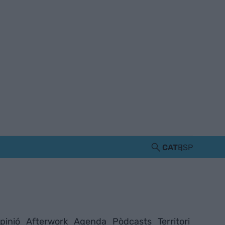
CAT
ESP
pinió
Afterwork
Agenda
Pòdcasts
Territori