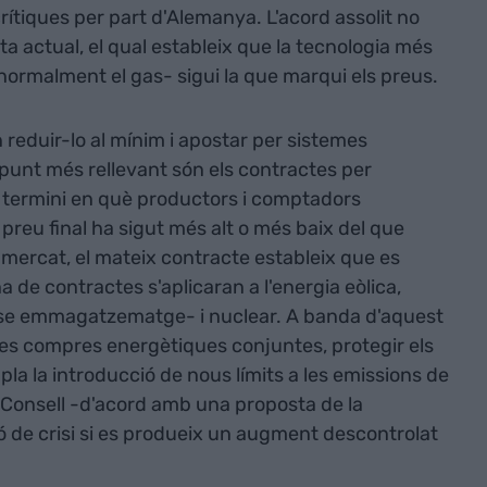
rítiques per part d'Alemanya. L'acord assolit no
ta actual, el qual estableix que la tecnologia més
ormalment el gas- sigui la que marqui els preus.
 reduir-lo al mínim i apostar per sistemes
l punt més rellevant són els contractes per
g termini en què productors i comptadors
l preu final ha sigut més alt o més baix del que
 mercat, el mateix contracte estableix que es
a de contractes s'aplicaran a l'energia eòlica,
ense emmagatzematge- i nuclear. A banda d'aquest
les compres energètiques conjuntes, protegir els
a la introducció de nous límits a les emissions de
l Consell -d'acord amb una proposta de la
ó de crisi si es produeix un augment descontrolat