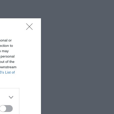
sonal or
ection to
ou may
 personal
out of the
 downstream
B’s List of