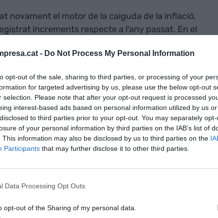
tat novament el motor de la caiguda de la inflació,
egistrat increments respecte a l'any passat. En el
abac, els preus han pujat un 4%, mentre que els
presa.cat -
Do Not Process My Personal Information
n encarit un 3,9% i un 1,6%, respectivament.
 béns industrials com els serveis han presentat al
to opt-out of the sale, sharing to third parties, or processing of your per
uals inferiors al gener.
formation for targeted advertising by us, please use the below opt-out s
r selection. Please note that after your opt-out request is processed y
eing interest-based ads based on personal information utilized by us or
eus de Consum (IPC) al febrer s'ha reduït sis
disclosed to third parties prior to your opt-out. You may separately opt-
situant la inflació espanyola més a prop de la
losure of your personal information by third parties on the IAB’s list of
ixes al febrer corresponen a Letònia (+0,7%) i
. This information may also be disclosed by us to third parties on the
IA
Participants
that may further disclose it to other third parties.
ase -la inflació durant el mateix període de l'any
0%-, mentre que la més alta s'ha registrat a Croàcia
er els preus al conjunt de la zona euro van caure
l Data Processing Opt Outs
 tornat a repuntar un 0,6%. La pujada respon a
dies s'ha encarit un 1,5%, així com els serveis
o opt-out of the Sharing of my personal data.
+0,3%).