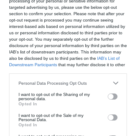
processing of your personal or sensitive information for
nuclear en estos contratos, una propuesta de
targeted advertising by us, please use the below opt-out
vital importancia para Francia y que despertó
section to confirm your selection. Please note that after your
fuertes críticas por parte de Alemania. El acuerdo
opt-out request is processed you may continue seeing
interest-based ads based on personal information utilized by
alcanzado no supone el fin del sistema
us or personal information disclosed to third parties prior to
marginalista actual, que establece que la
your opt-out. You may separately opt-out of the further
tecnología más cara que entra en el
disclosure of your personal information by third parties on the
pool
energético -normalmente el gas- sea la que
IAB’s list of downstream participants. This information may
also be disclosed by us to third parties on the
IAB’s List of
marque los precios.
Downstream Participants
that may further disclose it to other
third parties.
Sin embargo, la reforma pretende reducirlo al
Personal Data Processing Opt Outs
mínimo y apostar por sistemas alternativos de
fijación de precios. El punto más relevante son los
I want to opt-out of the Sharing of my
personal data.
contratos por deferencia, unos contratos a largo
Opted In
plazo en los que productores y contadores de
I want to opt-out of the Sale of my
electricidad pactan un precio. Si el precio final ha
Personal Data.
Opted In
sido mayor o menor de lo acordado por