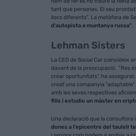
hem de fer és no treure la feina al
tant que persones. El seu pronòstic
llocs diferents". La metàfora de S
d'autopista a muntanya russa"
.
Lehman Sisters
La CEO de Social Car coincideix a
davant de la preocupació. "Res és 
crear oportunitats", ha assegurat.
creat una companyia "adaptable" 
amb les seves respectives aficion
fills i estudio un màster en cr
Una declaració que la consultor
dones a l'epicentre del taulell t
i segons com podem a arribar a cr