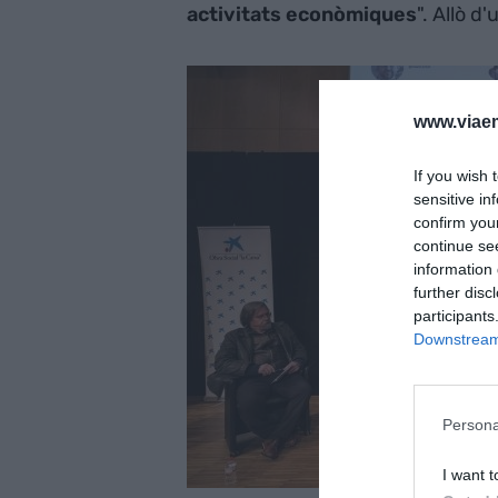
activitats econòmiques
". Allò d
www.viaem
If you wish 
sensitive in
confirm you
continue se
information 
further disc
participants
Downstream 
Persona
I want t