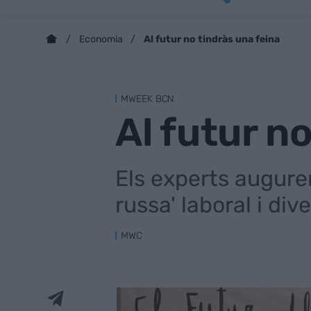
Al futur no tindràs una feina
Economia
MWEEK BCN
Al futur n
Els experts augure
russa' laboral i div
MWC