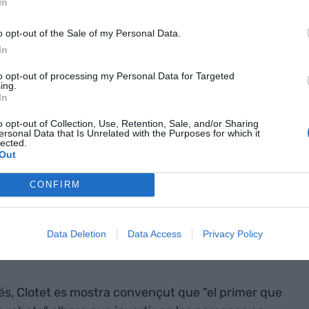
In
'era digital" a la Mobile Week Barcelona | Cedida
o opt-out of the Sale of my Personal Data.
In
'ocupar i pensar què som", ha reflexionat
Joan
to opt-out of processing my Personal Data for Targeted
 talent de Ferrovial. Molt en la línia humanista
ing.
In
ix Valls i
Marc
Vidal (humans més humans i
fundador de Future For Work Institute,
o opt-out of Collection, Use, Retention, Sale, and/or Sharing
ersonal Data that Is Unrelated with the Purposes for which it
 d'apostar per feines de valor afegit" i recorda
lected.
Out
ts
ja són obligatòries al Massachusetts Institute
CONFIRM
reure la feina
Data Deletion
Data Access
Privacy Policy
s, Clotet es mostra convençut que "el primer que