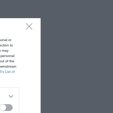
sonal or
ection to
ou may
 personal
out of the
 downstream
B’s List of