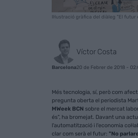
Il·lustració gràfica del diàleg "El futur
Víctor Costa
20 de Febrer de 2018 - 02
Barcelona
Més tecnologia, sí, però com afec
pregunta oberta el periodista Mart
MWeek BCN
sobre el mercat labora
és", ha bromejat. Davant una actual
l'automatització i l'economia col·l
clar com serà el futur:
"No parlar