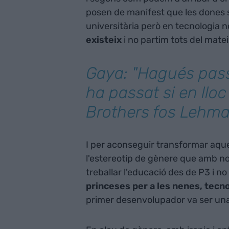
posen de manifest que les dones s
universitària però en tecnologia n
existeix
i no partim tots del mateix
Gaya: "Hagués pass
ha passat si en ll
Brothers fos Lehma
I per aconseguir transformar aqu
l'estereotip de gènere que amb n
treballar l'educació des de P3 i no 
princeses per a les nenes, tecno
primer desenvolupador va ser un