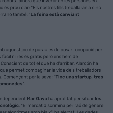
s robots" alhora que invertir en les persones en
 és prou clar: "Els nostres fills treballaran a cinc
errano també: "
La feina està canviant
mb aquest joc de paraules de posar l'ocupació per
fàcil ni res és gratis però ens hem de
 Conscient de tot el que ha d'arribar, Alarcón ha
que permet compaginar la vida dels treballadors
s. Començant per la seva: "
Tinc una startup, tres
iptomonedes
".
a independent
Mar Gaya
ha aprofitat per situar
les
ecnològic
. "El mercat discrimina per raó de gènere
ear algoritmes amb biaix", ha alertat. Les dades