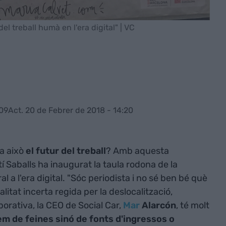
 del treball humà en l'era digital" | VC
:09
Act. 20 de Febrer de 2018 - 14:20
ta això
el futur del treball
? Amb aquesta
í Saballs ha inaugurat la taula rodona de la
l a l'era digital. "Sóc periodista i no sé ben bé què
itat incerta regida per la deslocalització,
aborativa, la CEO de Social Car,
Mar
Alarcón
, té molt
em de feines sinó de fonts d'ingressos
o