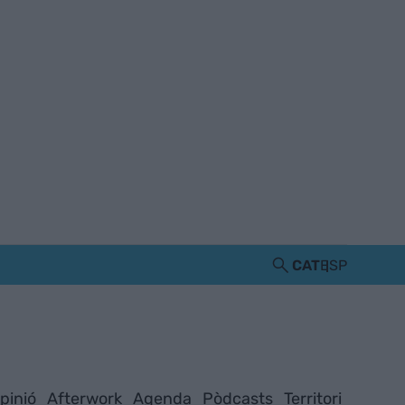
CAT
ESP
pinió
Afterwork
Agenda
Pòdcasts
Territori