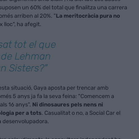
uposen un 60% del total que finalitza una carrera
omés arriben al 20%. "
La meritocràcia pura no
 lloc", ha afegit.
at tot el que
oc de Lehman
n Sisters?"
esta situació, Gaya aposta per trencar amb
omés 5 anys ja fa la seva feina: "Comencem a
als 16 anys".
Ni dinosaures pels nens ni
logia per a tots
. Casualitat o no, a Social Car el
a desenvolupadora.