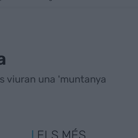
a
ns viuran una 'muntanya
ELS MÉS