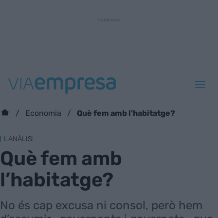
Què fem amb l’habitatge?
Economia
L'ANÀLISI
Què fem amb
l’habitatge?
No és cap excusa ni consol, però hem