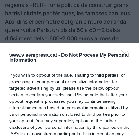
regionals -RER- i una política de construir grans
barris i ciutats perifèriques, les famoses banlieus.
Així, dins el perímetre del gran cinturó de ronda
que envolta París, un pis de 50 a 60 m2 baixa
difícilment dels 1.800-2.000 euros al mes de
lloguer. Per no parlar de Londres, inventors i
campions tradicionals del
commuting
-el
www.viaempresa.cat -
Do Not Process My Personal
Information
fenomen dels residents als afores que accedeixen
amb tren cada dia a la ciutat central a treballar-
If you wish to opt-out of the sale, sharing to third parties, or
amb barris sencers tradicionalment dedicats als
processing of your personal or sensitive information for
negocis i sense cap resident. I podríem seguir
targeted advertising by us, please use the below opt-out
section to confirm your selection. Please note that after your
amb Amsterdam -pisos perifèrics, però ben
opt-out request is processed you may continue seeing
comunicats, a 3.300 euros mensuals de lloguer- o
interest-based ads based on personal information utilized by
Berlín, on en 30 anys es van menjar la reserva
us or personal information disclosed to third parties prior to
your opt-out. You may separately opt-out of the further
urbanística que havia constituït Berlín Est i ara ja
disclosure of your personal information by third parties on the
lideren els preus de l’habitatge a Alemanya.
IAB’s list of downstream participants. This information may