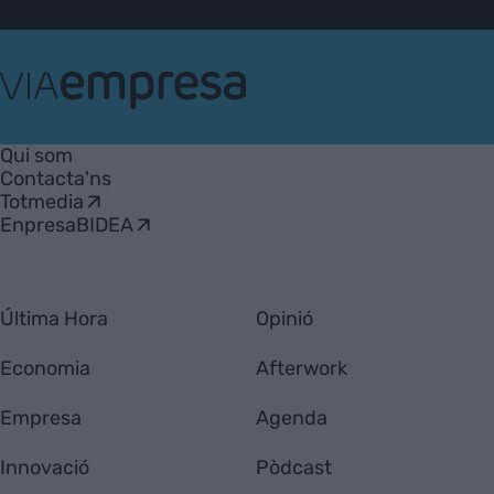
VIA
Empresa
Qui som
Contacta'ns
Totmedia
EnpresaBIDEA
Última Hora
Opinió
Economia
Afterwork
Empresa
Agenda
Innovació
Pòdcast