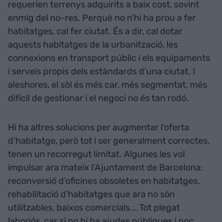
requerien terrenys adquirits a baix cost, sovint
enmig del no-res. Perquè no n’hi ha prou a fer
habitatges, cal fer ciutat. És a dir, cal dotar
aquests habitatges de la urbanització, les
connexions en transport públic i els equipaments
i serveis propis dels estàndards d’una ciutat. I
aleshores, el sòl és més car, més segmentat, més
difícil de gestionar i el negoci no és tan rodó.
Hi ha altres solucions per augmentar l’oferta
d’habitatge, però tot i ser generalment correctes,
tenen un recorregut limitat. Algunes les vol
impulsar ara mateix l’Ajuntament de Barcelona:
reconversió d’oficines obsoletes en habitatges,
rehabilitació d’habitatges que ara no són
utilitzables, baixos comercials... Tot plegat
laboriós, car si no hi ha ajudes públiques i poc