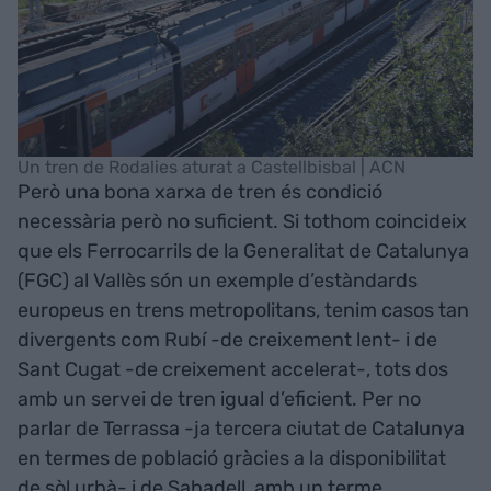
Un tren de Rodalies aturat a Castellbisbal | ACN
Però una bona xarxa de tren és condició
necessària però no suficient. Si tothom coincideix
que els Ferrocarrils de la Generalitat de Catalunya
(FGC) al Vallès són un exemple d’estàndards
europeus en trens metropolitans, tenim casos tan
divergents com Rubí -de creixement lent- i de
Sant Cugat -de creixement accelerat-, tots dos
amb un servei de tren igual d’eficient. Per no
parlar de Terrassa -ja tercera ciutat de Catalunya
en termes de població gràcies a la disponibilitat
de sòl urbà- i de Sabadell, amb un terme