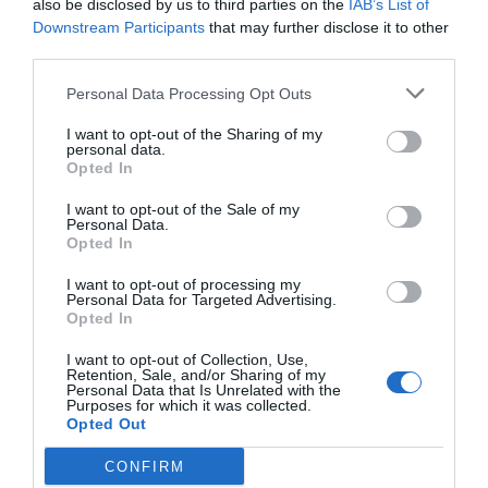
also be disclosed by us to third parties on the
IAB’s List of
Downstream Participants
that may further disclose it to other
Una demanda en
third parties.
creixement exponencial
Personal Data Processing Opt Outs
Catalunya en 25 anys ha augmentat en un 30% la
I want to opt-out of the Sharing of my
personal data.
població i, a més, ho ha fet sobretot a les àrees ja
Opted In
més poblades. Ara, no ens equivoquem pas, el
I want to opt-out of the Sale of my
nombre d’habitatges principals entre el 2001 i el
Personal Data.
Opted In
2021 ha crescut gairebé igual, un 29%. Per tant,
no és bàsicament un problema de números en
I want to opt-out of processing my
Personal Data for Targeted Advertising.
brut. El que passa és, primer, que l’envelliment de
Opted In
la població fa que el nombre de llars on viu una
I want to opt-out of Collection, Use,
sola persona sigui ja més d’una quarta part: el
Retention, Sale, and/or Sharing of my
Personal Data that Is Unrelated with the
26%. No tenim dades sobre com ha evolucionat el
Purposes for which it was collected.
Opted Out
nombre de llars on conviuen diferents famílies -
molt habitual entre els immigrants més recents- o
CONFIRM
diferents generacions adultes, que possiblement