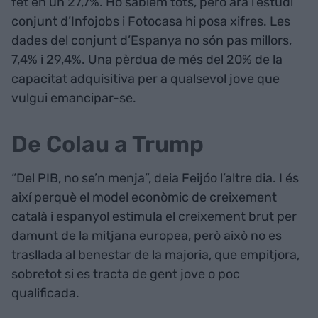
fet en un 27,7%. Ho sabíem tots, però ara l’estudi
conjunt d’Infojobs i Fotocasa hi posa xifres. Les
dades del conjunt d’Espanya no són pas millors,
7,4% i 29,4%. Una pèrdua de més del 20% de la
capacitat adquisitiva per a qualsevol jove que
vulgui emancipar-se.
De Colau a Trump
“Del PIB, no se’n menja”, deia Feijóo l’altre dia. I és
així perquè el model econòmic de creixement
català i espanyol estimula el creixement brut per
damunt de la mitjana europea, però això no es
trasllada al benestar de la majoria, que empitjora,
sobretot si es tracta de gent jove o poc
qualificada.