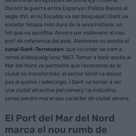
determinat les èpoques de bonança i misèria.
Durant la guerra entra Espanya i Països Baixos al
segle XVI, el riu Escalda va ser bloquejat i Gant va
encetar l'etapa més dura de la seva història, un
fet que va aprofitar Anvers per esdevenir el nou
port de referència del país. Aleshores no existia el
canal Gant-Terneuzen
, que va crear-se com a
remei al bloqueig l'any 1827. Tornar a tenir accés al
Mar del Nord va permetre que l'economia de la
ciutat es transformés: el sector tèxtil va deixar
pas al químic i siderúrgic, i Gant va tornar a ser
una ciutat atractiva pel comerç i la indústria,
sense perdre mai el seu caràcter de ciutat obrera.
El Port del Mar del Nord
marca el nou rumb de