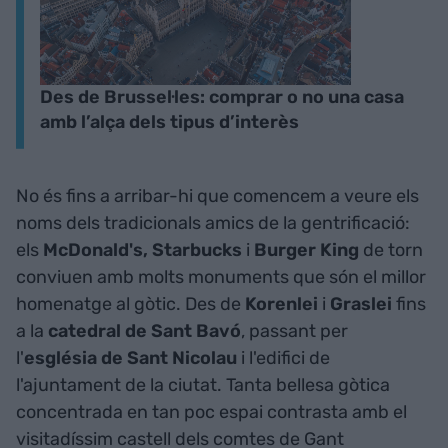
Des de Brussel·les: comprar o no una casa
amb l’alça dels tipus d’interès
No és fins a arribar-hi que comencem a veure els
noms dels tradicionals amics de la gentrificació:
els
McDonald's, Starbucks
i
Burger King
de torn
conviuen amb molts monuments que són el millor
homenatge al gòtic. Des de
Korenlei
i
Graslei
fins
a la
catedral de Sant Bavó
, passant per
l'
església de Sant Nicolau
i l'edifici de
l'ajuntament de la ciutat. Tanta bellesa gòtica
concentrada en tan poc espai contrasta amb el
visitadíssim castell dels comtes de Gant