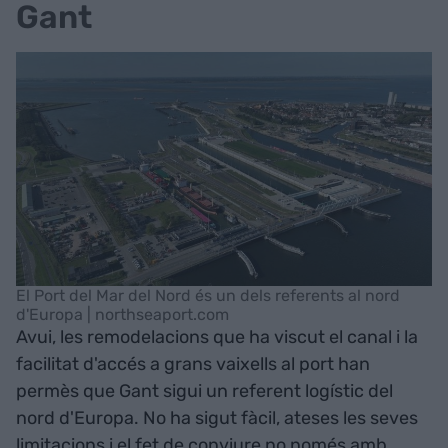
Gant
El Port del Mar del Nord és un dels referents al nord
d'Europa | northseaport.com
Avui, les remodelacions que ha viscut el canal i la
facilitat d'accés a grans vaixells al port han
permès que Gant sigui un referent logístic del
nord d'Europa. No ha sigut fàcil, ateses les seves
limitacions i el fet de conviure no només amb