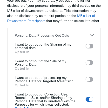
your opt-out. You may separately opt-out of the further
Nord
. Es tracta del cinquè port més important de
disclosure of your personal information by third parties on the
IAB’s list of downstream participants. This information may
la Serralada del Nord, i el seu pes econòmic és
also be disclosed by us to third parties on the
IAB’s List of
essencial per a l'economia local, ja que s'estima
Downstream Participants
that may further disclose it to other
que genera un valor afegit d'uns
14.000 milions
third parties.
d'euros
.
Personal Data Processing Opt Outs
I want to opt-out of the Sharing of my
A més, ha esdevingut un exemple d'economia
personal data.
circular i sostenibilitat, dos trets que van en
Opted In
sintonia amb el teixit empresarial actual de Gant.
I want to opt-out of the Sale of my
Personal Data.
El Port del Mar del Nord disposa d'un centenar
Opted In
d'aerogeneradors que poden proporcionar
energia al voltant de 180.000 llars en un any.
I want to opt-out of processing my
Personal Data for Targeted Advertising.
D'altra banda, s'han engegat iniciatives com
Opted In
CarbonConnect
, que aposten per una
I want to opt-out of Collection, Use,
col·laboració entre les indústries locals i el port a
Retention, Sale, and/or Sharing of my
Personal Data that Is Unrelated with the
l'hora de capturar el CO₂ emès per les
Purposes for which it was collected.