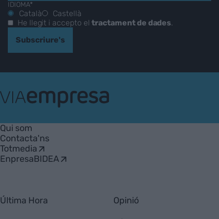
IDIOMA*
Català
Castellà
He llegit i accepto el
tractament de dades
.
Subscriure's
VIA
Empresa
Qui som
Contacta'ns
Totmedia
EnpresaBIDEA
Última Hora
Opinió