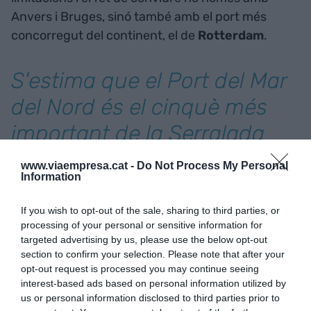
Anvers i Bruges, sinó també amb el port més
concorregut del continent, el de
Rotterdam
.
S'estima que el Port del Mar
del Nord és el cinquè més
important de la Serralada
del Nord i genera un valor
www.viaempresa.cat -
Do Not Process My Personal
Information
afegit de 14.000 milions
d'euros
If you wish to opt-out of the sale, sharing to third parties, or
processing of your personal or sensitive information for
targeted advertising by us, please use the below opt-out
Amb l'objectiu de facilitar els processos, Gant va
section to confirm your selection. Please note that after your
fusionar les seves instal·lacions amb
opt-out request is processed you may continue seeing
interest-based ads based on personal information utilized by
Zeeland
(Països Baixos) el gener del 2018, creant
us or personal information disclosed to third parties prior to
el que avui es coneix com el
Port del Mar del