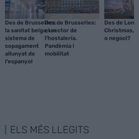
Des de Brussel·les:
Des de Brussel·les:
Des de Lond
la sanitat belga, un
el sector de
Christmas, t
sistema de
l'hostaleria.
o negoci?
copagament
Pandèmia i
allunyat de
mobilitat
l’espanyol
ELS MÉS LLEGITS