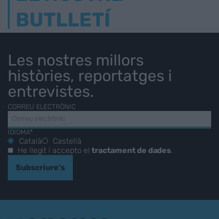
BUTLLETÍ
Les nostres millors
històries, reportatges i
entrevistes.
CORREU ELECTRÒNIC
IDIOMA*
Català
Castellà
He llegit i accepto el
tractament de dades
.
Subscriure's