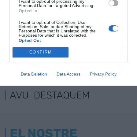
I want to opt-out of processing my
de Medicaments
Personal Data for Targeted Advertising.
Opted In
I want to opt-out of Collection, Use,
Retention, Sale, and/or Sharing of my
Personal Data that Is Unrelated with the
Purposes for which it was collected.
Opted Out
CONFIRM
ELS MÉS LLEGITS
Data Deletion
Data Access
Privacy Policy
AVUI DESTAQUEM
EL NOSTRE