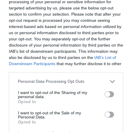
processing of your personal or sensitive information for
targeted advertising by us, please use the below opt-out
section to confirm your selection. Please note that after your
opt-out request is processed you may continue seeing
interest-based ads based on personal information utilized by
us or personal information disclosed to third parties prior to
RELACIONADES
your opt-out. You may separately opt-out of the further
disclosure of your personal information by third parties on the
IAB’s list of downstream participants. This information may
also be disclosed by us to third parties on the
IAB’s List of
Downstream Participants
that may further disclose it to other
third parties.
Personal Data Processing Opt Outs
I want to opt-out of the Sharing of my
personal data.
Barcelona presenta
Entitats socials i
130 anys fen
Opted In
la candidatura de
econòmiques
millors mone
l’EMA
s’uneixen perquè
Pasqua
I want to opt-out of the Sale of my
Personal Data.
Barcelona aculli
Opted In
l’Agència Europea