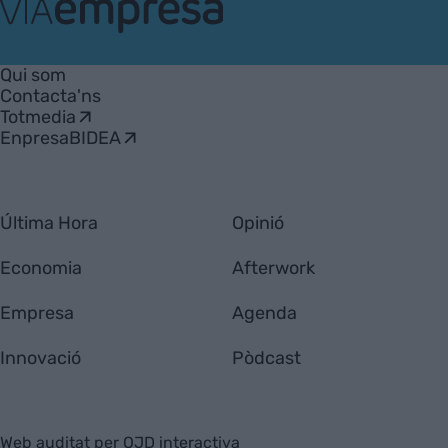
VIA
Empresa
Qui som
Contacta'ns
Totmedia
EnpresaBIDEA
Última Hora
Opinió
Economia
Afterwork
Empresa
Agenda
Innovació
Pòdcast
Web auditat per OJD interactiva