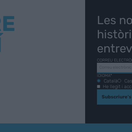
RE
Les no
històr
Í
entrev
CORREU ELECTRÒ
IDIOMA*
Català
Cas
He llegit i ac
Subscriure's