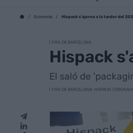
Hispack s'ajorna a la tardor del 20
Economia
FIRA DE BARCELONA
Hispack s'
El saló de 'packagi
FIRA DE BARCELONA
HISPACK
CORONAVI