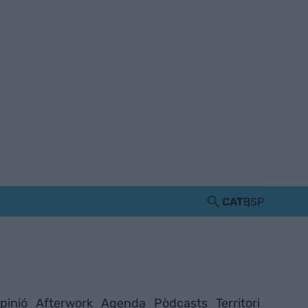
CAT
ESP
pinió
Afterwork
Agenda
Pòdcasts
Territori