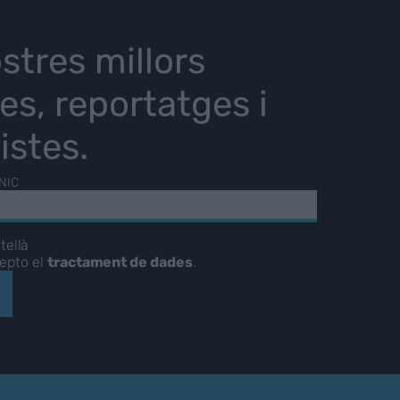
stres millors
ies, reportatges i
istes.
NIC
tellà
cepto el
tractament de dades
.