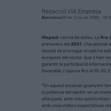
Redacció VIA Empresa
30 de Juny de 2020 - 10:3
Barcelona
Hispack
canvia de dates. La
fira
d
primavera del
2021
, s'ha ajornat 
decisió de prorrogar el saló ha es
europees del sector, que s'han reo
garantir la participació internaci
favorable, i l'ajorna fins al 19, 20,
"En aquest escenari guanyem temp
la potència del sector, en un mo
afiançada, amb més oportunitats co
amb unes millors expectatives respe