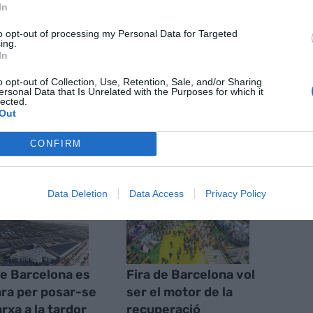
In
nt preferida de Google de forma
to opt-out of processing my Personal Data for Targeted
ACTIVAR ARA
ing.
In
ícies d'actualitat
o opt-out of Collection, Use, Retention, Sale, and/or Sharing
ersonal Data that Is Unrelated with the Purposes for which it
lected.
Out
S
CONFIRM
Data Deletion
Data Access
Privacy Policy
de Barcelona es
Fira de Barcelona vol
ra per posar-se
ser el motor de la
rxa a la tardor
recuperació