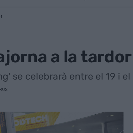
21
ajorna a la tardor
ng' se celebrarà entre el 19 i e
RUS