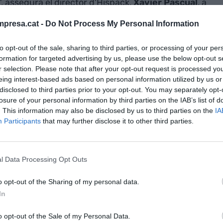
 assegura el director d'Hispack,
Xavier Pascual
, a
presa.cat -
Do Not Process My Personal Information
fira de tecnologia Alimentaria Food Tech, amb
to opt-out of the sale, sharing to third parties, or processing of your per
r atreure empreses i professionals de la indústria
formation for targeted advertising by us, please use the below opt-out s
r selection. Please note that after your opt-out request is processed y
organització d'Hispack ha recordat que l'aposta per
eing interest-based ads based on personal information utilized by us or
presència de companyies de materials, maquinària
disclosed to third parties prior to your opt-out. You may separately opt-
ca. El segon eix estratègic serà la
losure of your personal information by third parties on the IAB’s list of
. This information may also be disclosed by us to third parties on the
IA
'ha reubicat la fira. Per fer-ho, es potenciarà un
Participants
that may further disclose it to other third parties.
 i s'afegiran trobades, reunions i activitats
és ampli.
l Data Processing Opt Outs
uren que ja hi ha 200 expositors confirmats per a
b més de 15.000 metres quadrats d'espai reservat
o opt-out of the Sharing of my personal data.
In
 edició d'Hispack -el 2018- va reunir 823
tres quadrats.
o opt-out of the Sale of my Personal Data.