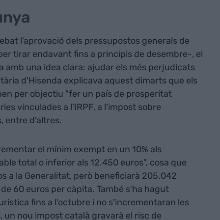
unya
ebat l'aprovació dels pressupostos generals de
per tirar endavant fins a principis de desembre-, el
a amb una idea clara: ajudar els més perjudicats
cretària d'Hisenda explicava aquest dimarts que els
en per objectiu "fer un país de prosperitat
es vinculades a l'IRPF, a l'impost sobre
 entre d'altres.
ncrementar el mínim exempt en un 10% als
le total o inferior als 12.450 euros", cosa que
os a la Generalitat, però beneficiarà 205.042
de 60 euros per càpita. També s'ha hagut
rística fins a l'octubre i no s'incrementaran les
s, un nou impost català gravarà el risc de