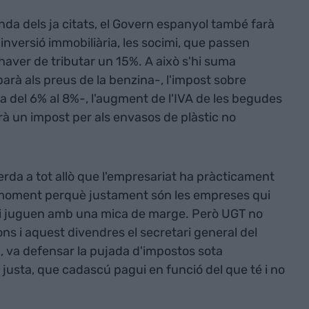
da dels ja citats, el Govern espanyol també farà
'inversió immobiliària, les socimi, que passen
aver de tributar un 15%. A això s'hi suma
parà als preus de la benzina-, l'impost sobre
 del 6% al 8%-, l'augment de l'IVA de les begudes
rà un impost per als envasos de plàstic no
erda a tot allò que l'empresariat ha pràcticament
 moment perquè justament són les empreses qui
, si juguen amb una mica de marge. Però UGT no
ns i aquest divendres el secretari general del
z
, va defensar la pujada d'impostos sota
justa, que cadascú pagui en funció del que té i no