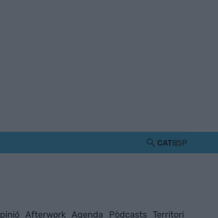
CAT
ESP
pinió
Afterwork
Agenda
Pòdcasts
Territori