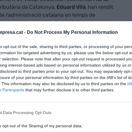
 Tributària de Catalunya,
Eduard Vilà
, han rendit
 de l'administració catalana en temps de
del secretari general de Foment,
Salvador
fer una pujada d’impostos perquè té un efecte
presa.cat -
Do Not Process My Personal Information
onòmica".
to opt-out of the sale, sharing to third parties, or processing of your per
formation for targeted advertising by us, please use the below opt-out s
r fa un parell de setmanes uns pressupostos
r selection. Please note that after your opt-out request is processed y
nt fiscal en l'impost de societats, l'IRPF, i
eing interest-based ads based on personal information utilized by us or
disclosed to third parties prior to your opt-out. You may separately opt-
es-. Això no va agradar gens a les patronals i, de
losure of your personal information by third parties on the IAB’s list of
nio Garamendi
, ja va lamentar que els comptes de
. This information may also be disclosed by us to third parties on the
IA
, després de recordar que altres països propers
Participants
that may further disclose it to other third parties.
abaixant els impostos perquè, sosté, "és el
s eleva encara més. "S'està castigant de nou les
l Data Processing Opt Outs
o opt-out of the Sharing of my personal data.
ada- Guillermo, "si ens focalitzéssim en crear