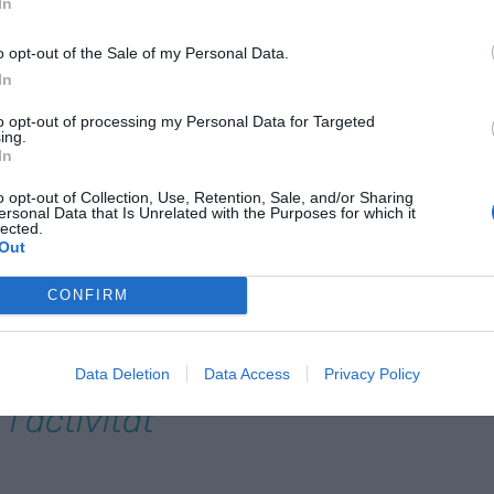
In
ributaris". Però sembla ser que a les
na sortida que vagi per aquesta via i aposten per
o opt-out of the Sale of my Personal Data.
ue, en el cas de la Generalitat, "garanteixi la
In
a progressivitat del sistema fiscal català" i
to opt-out of processing my Personal Data for Targeted
ostenible", com exposava la secretària d'Hisenda.
ing.
In
o opt-out of Collection, Use, Retention, Sale, and/or Sharing
ocalitzéssim en
ersonal Data that Is Unrelated with the Purposes for which it
lected.
ndríem més
Out
. No és el
CONFIRM
 pujada
té un efecte
Data Deletion
Data Access
Privacy Policy
’activitat