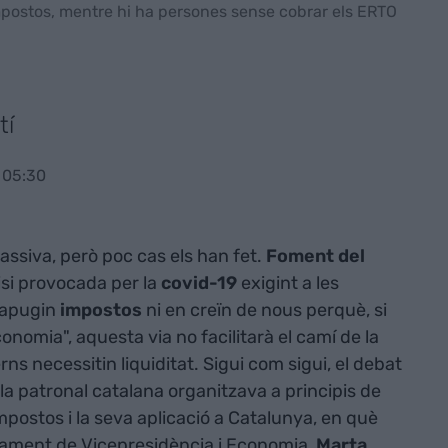
mpostos, mentre hi ha persones sense cobrar els ERTO
tí
 05:30
assiva, però poc cas els han fet.
Foment del
risi provocada per la
covid-19
exigint a les
 apugin
impostos
ni en creïn de nous perquè, si
onomia", aquesta via no facilitarà el camí de la
ns necessitin liquiditat. Sigui com sigui, el debat
 la patronal catalana organitzava a principis de
ostos i la seva aplicació a Catalunya, en què
rtament de Vicepresidència i Economia,
Marta