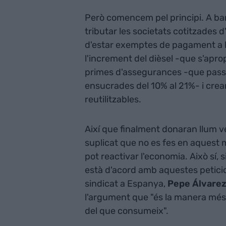
Però comencem pel principi. A ban
tributar les societats cotitzades d
d'estar exemptes de pagament a h
l'increment del dièsel -que s'apro
primes d'assegurances -que passa
ensucrades del 10% al 21%- i crea
reutilitzables.
Així que finalment donaran llum v
suplicat que no es fes en aquest
pot reactivar l'economia. Això sí
està d'acord amb aquestes peticio
sindicat a Espanya,
Pepe Álvare
l'argument que "és la manera més 
del que consumeix".