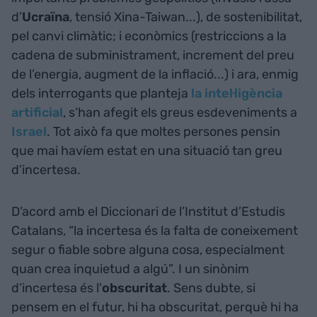
d’
Ucraïna
, tensió Xina-Taiwan...), de sostenibilitat,
pel canvi climàtic; i econòmics (restriccions a la
cadena de subministrament, increment del preu
de l’energia, augment de la inflació...) i ara, enmig
dels interrogants que planteja
la intel·ligència
artificial
, s’han afegit els greus esdeveniments a
Israel
. Tot això fa que moltes persones pensin
que mai havíem estat en una situació tan greu
d’incertesa.
D’acord amb el Diccionari de l’Institut d’Estudis
Catalans, “la incertesa és la falta de coneixement
segur o fiable sobre alguna cosa, especialment
quan crea inquietud a algú”. I un sinònim
d’incertesa és l'
obscuritat
. Sens dubte, si
pensem en el futur, hi ha obscuritat, perquè hi ha