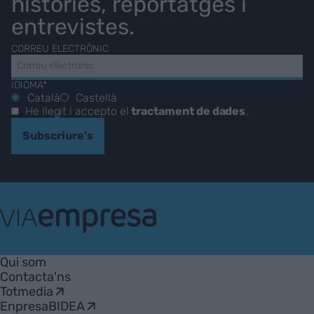
històries, reportatges i
entrevistes.
CORREU ELECTRÒNIC
IDIOMA*
Català
Castellà
He llegit i accepto el
tractament de dades
.
Subscriure's
VIA
Empresa
Qui som
Contacta'ns
Totmedia
EnpresaBIDEA