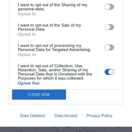
ofereix la intel·ligència
I want to opt-out of the Sharing of my
personal data.
artificial
Opted In
I want to opt-out of the Sale of my
Però també hi ha un segon escenari en el qual la
Personal Data.
Opted In
situació geopolítica i els grans conflictes (
Ucraïna
,
Israel...) empitjorin molt. En aquest cas haurem
I want to opt-out of processing my
Personal Data for Targeted Advertising.
de fer el mateix que en el primer escenari, però
Opted In
preveient que es pot produir un increment del
I want to opt-out of Collection, Use,
preu del petroli, un repunt de la inflació i dels tipus
Retention, Sale, and/or Sharing of my
Personal Data that Is Unrelated with the
d’interès i, per tant, un major risc de recessió. És
Purposes for which it was collected.
Opted Out
un escenari que potser és menys probable, però
segur que la seva probabilitat no és zero. Doncs
CONFIRM
hem de continuar
desendeutant-nos
, si podem,
per a tenir un balanç que pugui transitar millor en
Data Deletion
Data Access
Privacy Policy
temps d’alts tipus d’interès. Això vol dir fer només
aquelles inversions que siguin imprescindibles per