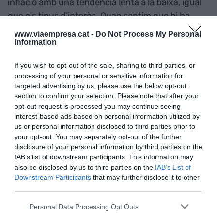
inflació amb una tendència lenta a la baixa, igual
que els tipus d’interès. Quan sentim que hi ha
molta incertesa tendim a magnificar el que
www.viaempresa.cat -
Do Not Process My Personal
canvia, però la majoria de les coses no canvien. En
Information
aquest escenari, hem de concentrar-nos en
If you wish to opt-out of the sale, sharing to third parties, or
innovar per a aprofitar les noves oportunitats que
processing of your personal or sensitive information for
ofereix la intel·ligència artificial i per adaptar-nos a
targeted advertising by us, please use the below opt-out
les noves tecnologies i als canvis en els hàbits de
section to confirm your selection. Please note that after your
consum i treball. I hem de fer-ho de manera que
opt-out request is processed you may continue seeing
interest-based ads based on personal information utilized by
millorem en sostenibilitat. Qui ho faci molt bé en
us or personal information disclosed to third parties prior to
aquest terreny avançarà molt i crearà més valor.
your opt-out. You may separately opt-out of the further
disclosure of your personal information by third parties on the
IAB’s list of downstream participants. This information may
Hem de concentrar-nos en
also be disclosed by us to third parties on the
IAB’s List of
Downstream Participants
that may further disclose it to other
innovar per a aprofitar les
third parties.
noves oportunitats que
Personal Data Processing Opt Outs