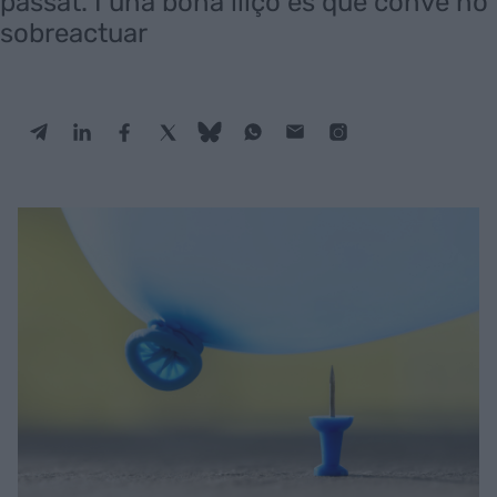
passat. I una bona lliçó és que convé no
sobreactuar