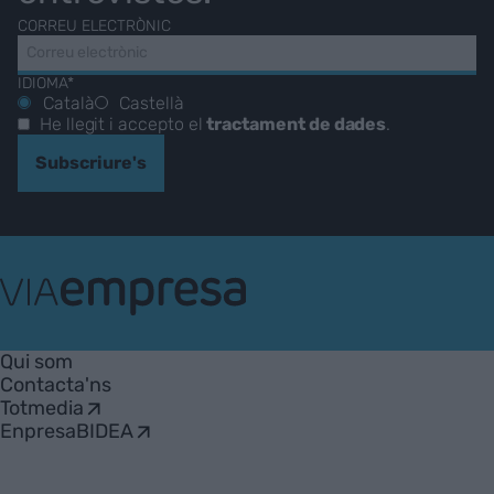
CORREU ELECTRÒNIC
IDIOMA*
Català
Castellà
He llegit i accepto el
tractament de dades
.
Subscriure's
VIA
Empresa
Qui som
Contacta'ns
Totmedia
EnpresaBIDEA