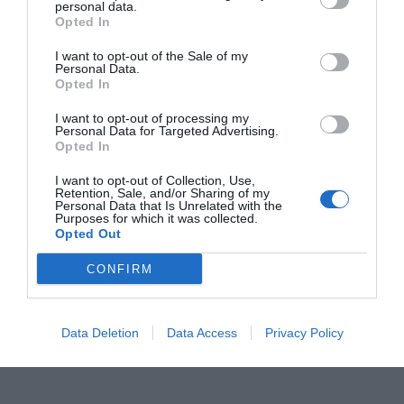
personal data.
com el quart problema de l'economia, que millora
Opted In
les seves perspectives.
I want to opt-out of the Sale of my
Personal Data.
Opted In
Afegir
VIA Empresa
com a font preferida de
I want to opt-out of processing my
Google de forma gratuïta
Personal Data for Targeted Advertising.
Estigues informat amb les últimes notícies d'actualitat
Opted In
ACTIVAR ARA
I want to opt-out of Collection, Use,
Retention, Sale, and/or Sharing of my
Personal Data that Is Unrelated with the
Purposes for which it was collected.
Opted Out
CONFIRM
Data Deletion
Data Access
Privacy Policy
RELACIONADES