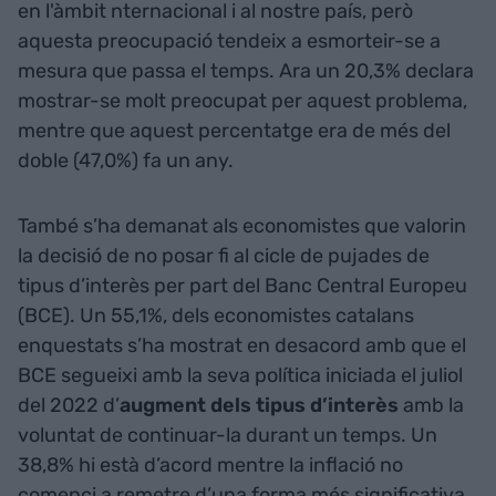
en l'àmbit nternacional i al nostre país, però
aquesta preocupació tendeix a esmorteir-se a
mesura que passa el temps. Ara un 20,3% declara
mostrar-se molt preocupat per aquest problema,
mentre que aquest percentatge era de més del
doble (47,0%) fa un any.
També s’ha demanat als economistes que valorin
la decisió de no posar fi al cicle de pujades de
tipus d’interès per part del Banc Central Europeu
(BCE). Un 55,1%, dels economistes catalans
enquestats s’ha mostrat en desacord amb que el
BCE segueixi amb la seva política iniciada el juliol
del 2022 d’
augment dels tipus d’interès
amb la
voluntat de continuar-la durant un temps. Un
38,8% hi està d’acord mentre la inflació no
comenci a remetre d’una forma més significativa.