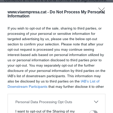
Un 6,2% no manifesta cap opinió sobre aquesta
www.viaempresa.cat -
Do Not Process My Personal
qüestió. El mercat de l’habitatge ha estat també
Information
un dels protagonistes d’aquesta edició de
l’enquesta de situació econòmica. De l’anàlisi de la
If you wish to opt-out of the sale, sharing to third parties, or
nova
Ley por el derecho a la vivienda
es pot
processing of your personal or sensitive information for
targeted advertising by us, please use the below opt-out
concloure que els economistes catalans estan
en
section to confirm your selection. Please note that after your
contra d’intervenir el mercat de l’habitatge de
opt-out request is processed you may continue seeing
lloguer
via control de preus i a favor de generar
interest-based ads based on personal information utilized by
us or personal information disclosed to third parties prior to
més habitatge assequible amb mesures de
your opt-out. You may separately opt-out of the further
foment de l’oferta.
disclosure of your personal information by third parties on the
IAB’s list of downstream participants. This information may
also be disclosed by us to third parties on the
IAB’s List of
Els membres del CEC també mostren el seu aval a
Downstream Participants
that may further disclose it to other
l'acord signat per sindicats i patronal pels salaris.
third parties.
Així, el 71,9 considera que el pacte és "correcte",
Personal Data Processing Opt Outs
mentre que el 12,5% el considera "excessiu" i el
12% "insuficient". Finalment, la sequera apareix
I want to opt-out of the Sharing of my