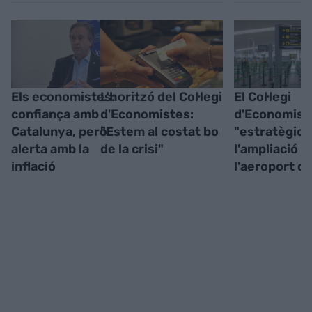
Els economistes:
L'horitzó del Col·legi
El Col·legi
confiança amb
d'Economistes:
d'Economist
Catalunya, però
"Estem al costat bo
"estratègica
alerta amb la
de la crisi"
l'ampliació d
inflació
l'aeroport de