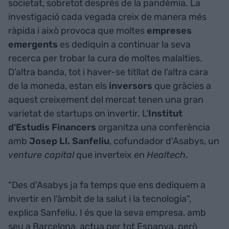
societat, sobretot després de la pandèmia. La
investigació cada vegada creix de manera més
ràpida i això provoca que moltes
empreses
emergents
es dediquin a continuar la seva
recerca per trobar la cura de moltes malalties.
D'altra banda, tot i haver-se titllat de l'altra cara
de la moneda, estan els
inversors
que gràcies a
aquest creixement del mercat tenen una gran
varietat de startups on invertir. L'
Institut
d'Estudis Financers
organitza una conferència
amb
Josep Ll. Sanfeliu
, cofundador d'Asabys, un
venture capital
que inverteix en
Healtech
.
"Des d'Asabys ja fa temps que ens dediquem a
invertir en l'àmbit de la salut i la tecnologia",
explica Sanfeliu. I és que la seva empresa, amb
seu a Barcelona, actua per tot Espanya, però