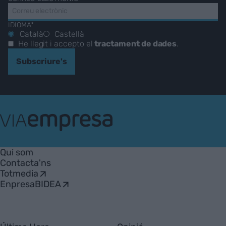
IDIOMA*
Català
Castellà
He llegit i accepto el
tractament de dades
.
Subscriure's
VIA
Empresa
Qui som
Contacta'ns
Totmedia
EnpresaBIDEA