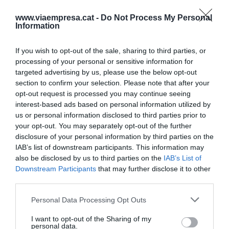
oportunitats de compra d'accions i d'èxit de les
www.viaempresa.cat -
Do Not Process My Personal
inversions dels teus actius.
Information
If you wish to opt-out of the sale, sharing to third parties, or
La covid com a instrument
processing of your personal or sensitive information for
targeted advertising by us, please use the below opt-out
de consolidació
section to confirm your selection. Please note that after your
opt-out request is processed you may continue seeing
No és cap secret doncs, que la pandèmia ha
interest-based ads based on personal information utilized by
us or personal information disclosed to third parties prior to
aconseguit fer que aquests nous inversors que
your opt-out. You may separately opt-out of the further
entren el mercat vulguin invertir en salut. Al
disclosure of your personal information by third parties on the
mateix temps, també moltes empreses
IAB’s list of downstream participants. This information may
emergents han decidit dedicar-se a millorar i fer
also be disclosed by us to third parties on the
IAB’s List of
Downstream Participants
that may further disclose it to other
créixer un sector que ha mostrat la seva
third parties.
vulnerabilitat en l'últim any i mig. Segons explica
el cofundador d'Asabys, el seu
venture capital
ha
Personal Data Processing Opt Outs
decidit apostar per totes aquestes empreses que
I want to opt-out of the Sharing of my
personal data.
tenen idees noves, sense importar la seva mida: