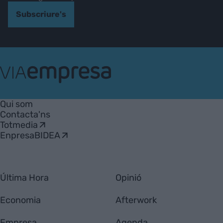
Subscriure's
VIA
Empresa
Qui som
Contacta'ns
Totmedia
EnpresaBIDEA
Última Hora
Opinió
Economia
Afterwork
Empresa
Agenda