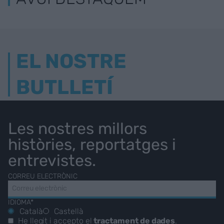
EL NOSTRE
BUTLLETÍ
Les nostres millors
històries, reportatges i
entrevistes.
CORREU ELECTRÒNIC
IDIOMA*
Català
Castellà
He llegit i accepto el
tractament de dades
.