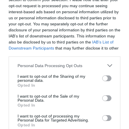
candidatura de Lucas ha estat l'única que s'ha
opt-out request is processed you may continue seeing
interest-based ads based on personal information utilized by
presentat a les eleccions. L'objectiu principal del
us or personal information disclosed to third parties prior to
mandat és reforçar el teixit comercial de la capital
your opt-out. You may separately opt-out of the further
del Baix Camp.
disclosure of your personal information by third parties on the
IAB’s list of downstream participants. This information may
also be disclosed by us to third parties on the
IAB’s List of
-L'agència de publicitat
Normmal
ha fitxat
Ferran
Downstream Participants
that may further disclose it to other
González
, llicenciat en Publicitat i Relacions
third parties.
Públiques per la Universitat Ramon Llull, com a
Personal Data Processing Opt Outs
director de Negoci i Client. En paral·lel, González
és CEO de la consultora K-Factor i professor de la
I want to opt-out of the Sharing of my
personal data.
Universitat Oberta de Catalunya.
Opted In
I want to opt-out of the Sale of my
-
Paola Garcia Mons
és la nova directora de
Personal Data.
Opted In
Màrqueting a
Shalion
. Formada en Periodisme a
la Universitat Ramon Llull, anteriorment, la
I want to opt-out of processing my
Personal Data for Targeted Advertising.
professional ja havia estat cap de Màrqueting a
Opted In