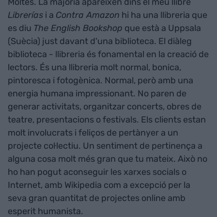
Moltes. La majoria apareixen dins el meu llibre
Librerías
i a
Contra Amazon
hi ha una llibreria que
es diu
The English Bookshop
que està a Uppsala
(Suècia) just davant d'una biblioteca. El diàleg
biblioteca - llibreria és fonamental en la creació de
lectors. És una llibreria molt normal, bonica,
pintoresca i fotogènica. Normal, però amb una
energia humana impressionant. No paren de
generar activitats, organitzar concerts, obres de
teatre, presentacions o festivals. Els clients estan
molt involucrats i feliços de pertànyer a un
projecte col·lectiu. Un sentiment de pertinença a
alguna cosa molt més gran que tu mateix. Això no
ho han pogut aconseguir les xarxes socials o
Internet, amb Wikipedia com a excepció per la
seva gran quantitat de projectes online amb
esperit humanista.