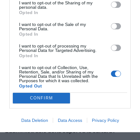
cultura és molt rica i sofisticada i les llibreries
I want to opt-out of the Sharing of my
personal data.
intenten revitalitzar i modernitzar aquesta
Opted In
tradició amb projectes molt eloqüents com la
I want to opt-out of the Sale of my
primera llibreria del món on es paga per anar a
Personal Data.
Opted In
treballar. Una barreja de llibreria i
coworking
. O
una llibreria que lloga prestatgeries per mesos a
I want to opt-out of processing my
Personal Data for Targeted Advertising.
llibreters aficionats, artesans de paper... És una
Opted In
espècie de metallibreria on conviuen diversos
I want to opt-out of Collection, Use,
petits projectes de llibreries de Japó.
Retention, Sale, and/or Sharing of my
Personal Data that Is Unrelated with the
Purposes for which it was collected.
Opted Out
"A Barcelona li falta un
programa polític seriós de
CONFIRM
suport a les llibreries"
Data Deletion
Data Access
Privacy Policy
L'administració dóna suport a la cultura?