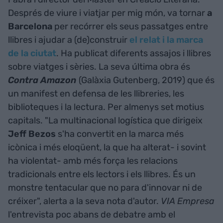
Després de viure i viatjar per mig món, va tornar
a
Barcelona
per recórrer els seus passatges entre
llibres i ajudar a (de)construir
el relat i la marca
de la ciutat
. Ha publicat diferents assajos i llibres
sobre viatges i sèries. La seva última obra és
Contra Amazon
(Galàxia Gutenberg, 2019) que és
un manifest en defensa de les llibreries, les
biblioteques i la lectura. Per almenys set motius
capitals. "La multinacional logística que dirigeix
Jeff Bezos
s'ha convertit en la marca més
icònica i més eloqüent, la que ha alterat- i sovint
ha violentat- amb més força les relacions
tradicionals entre els lectors i els llibres. És un
monstre tentacular que no para d'innovar ni de
créixer", alerta a la seva nota d'autor.
VIA Empresa
l'entrevista poc abans de debatre amb el