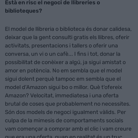
Està en risc el negoci de llibreries o
biblioteques?
El model de llibreria o biblioteca és donar calidesa,
deixar que la gent consulti gratis els llibres, oferir
activitats, presentacions i tallers o oferir una
conversa, un vi o un cafè... I fins i tot, donar la
possibilitat de conèixer a algú, ja sigui amistat o
amor en potència. No em sembla que el model
sigui dolent perquè tampoc em sembla que el
model d'Amazon sigui bo o millor. Què t'ofereix
Amazon? Velocitat, immediatesa i una oferta
brutal de coses que probablement no necessites.
Són dos models de negoci igualment vàlids. Per
culpa de la mimesis de comportaments socials
vam començar a comprar amb el clic i vam creure
que era una oferta, quan en realitat és un truc