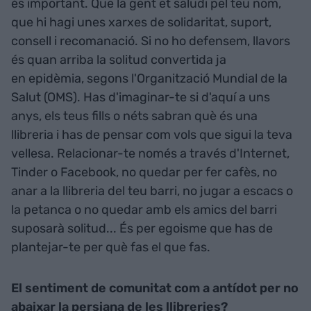
és important. Que la gent et saludi pel teu nom,
que hi hagi unes xarxes de solidaritat, suport,
consell i recomanació. Si no ho defensem, llavors
és quan arriba la solitud convertida ja
en epidèmia, segons l'Organització Mundial de la
Salut (OMS). Has d'imaginar-te si d'aquí a uns
anys, els teus fills o néts sabran què és una
llibreria i has de pensar com vols que sigui la teva
vellesa. Relacionar-te només a través d'Internet,
Tinder o Facebook, no quedar per fer cafès, no
anar a la llibreria del teu barri, no jugar a escacs o
la petanca o no quedar amb els amics del barri
suposarà solitud... És per egoisme que has de
plantejar-te per què fas el que fas.
El sentiment de comunitat com a antídot per no
abaixar la persiana de les llibreries?