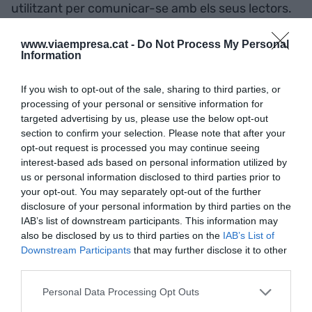
utilitzant per comunicar-se amb els seus lectors.
La comunicació era només física fins a finals del
www.viaempresa.cat -
Do Not Process My Personal
segle XX i ara, pots rebre whatsapps que
Information
t'informen d'un llibre interessant, dialogar
directament amb el teu llibreter per messenger o
If you wish to opt-out of the sale, sharing to third parties, or
comentar el club de lectura al mur de Facebook.
processing of your personal or sensitive information for
targeted advertising by us, please use the below opt-out
L'important és que la conversa no suplanti el
section to confirm your selection. Please note that after your
moment de lectura. Estem en un moment
opt-out request is processed you may continue seeing
meravellós amb moltes opcions de consum
interest-based ads based on personal information utilized by
cultural.
us or personal information disclosed to third parties prior to
your opt-out. You may separately opt-out of the further
disclosure of your personal information by third parties on the
Com es pot innovar amb la lectura?
IAB’s list of downstream participants. This information may
also be disclosed by us to third parties on the
IAB’s List of
Downstream Participants
that may further disclose it to other
A
Contra Amazon
publico dues cròniques de
third parties.
viatge a Àsia sobre Seul i Tòquio, i faig una menció
Personal Data Processing Opt Outs
a Pequín. A Tòquio hi ha una certa decadència, la