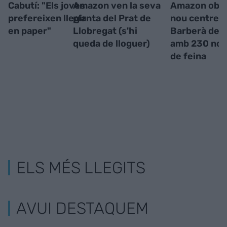
Cabutí: "Els joves
Amazon ven la seva
Amazon obre
prefereixen llegir
planta del Prat de
nou centre a
en paper"
Llobregat (s'hi
Barberà del 
queda de lloguer)
amb 230 nous
de feina
ELS MÉS LLEGITS
AVUI DESTAQUEM