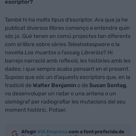
escriptor?
També hi ha molts tipus d'escriptor. Ara que ja he
publicat diversos llibres començo a entendre quin
sóc jo. Què tenen en comú projectes tan diferents
com el llibre sobre sèries
Teleshakespeare
o la
novel·la
Los muertos
o l'assaig
Librerías
? Hi
barrejo narració amb reflexió, les històries amb les
dades; i que sempre acabo pensant en el present.
Suposo que sóc un d'aquests escriptors que, en la
tradició de
Walter Benjamin
o de
Susan Sontag
,
va desenvolupar un radar o una antena o un
sismògraf per radiografiar les mutacions del seu
moment històric. Potser.
Afegir
VIA Empresa
com a font preferida de