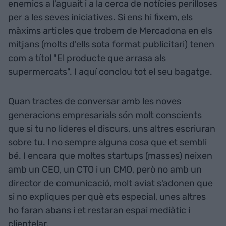
enemics a l'aguait i a la cerca de notícies perilloses
per a les seves iniciatives. Si ens hi fixem, els
màxims articles que trobem de Mercadona en els
mitjans (molts d'ells sota format publicitari) tenen
com a títol "El producte que arrasa als
supermercats". I aquí conclou tot el seu bagatge.
Quan tractes de conversar amb les noves
generacions empresarials són molt conscients
que si tu no lideres el discurs, uns altres escriuran
sobre tu. I no sempre alguna cosa que et sembli
bé. I encara que moltes startups (masses) neixen
amb un CEO, un CTO i un CMO, però no amb un
director de comunicació, molt aviat s'adonen que
si no expliques per què ets especial, unes altres
ho faran abans i et restaran espai mediàtic i
clientelar.