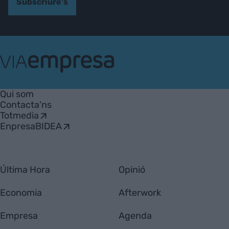
Subscriure's
VIA
Empresa
Qui som
Contacta'ns
Totmedia
EnpresaBIDEA
Última Hora
Opinió
Economia
Afterwork
Empresa
Agenda