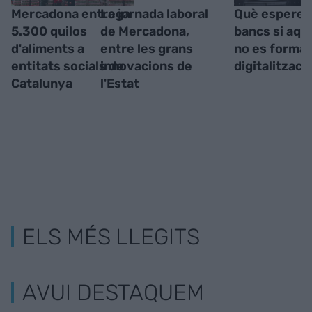
Mercadona entrega
La jornada laboral
Què esperem
5.300 quilos
de Mercadona,
bancs si aqu
d'aliments a
entre les grans
no es forma 
entitats socials de
innovacions de
digitalitzaci
Catalunya
l'Estat
ELS MÉS LLEGITS
AVUI DESTAQUEM