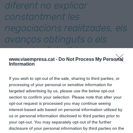
diferent no explicar
constantment les
negociacions realitzades, els
avanços obtinguts o els
projectes futuribles
www.viaempresa.cat -
Do Not Process My Personal
Information
Podem parlar (i amb raó) de com l'IBEX ha
aconseguit conquerir espais constants en els
If you wish to opt-out of the sale, sharing to third parties, or
grans mitjans de comunicació nacionals. Malgrat
processing of your personal or sensitive information for
que els seus dirigents tampoc compareixen de
targeted advertising by us, please use the below opt-out
section to confirm your selection. Please note that after your
manera habitual. Però una cosa és no atorgar
opt-out request is processed you may continue seeing
entrevistes i una altra molt diferent no explicar
interest-based ads based on personal information utilized by
constantment les negociacions realitzades, els
us or personal information disclosed to third parties prior to
your opt-out. You may separately opt-out of the further
avanços obtinguts o els projectes futuribles.
disclosure of your personal information by third parties on the
Perquè no és el mateix la comunicació directa que