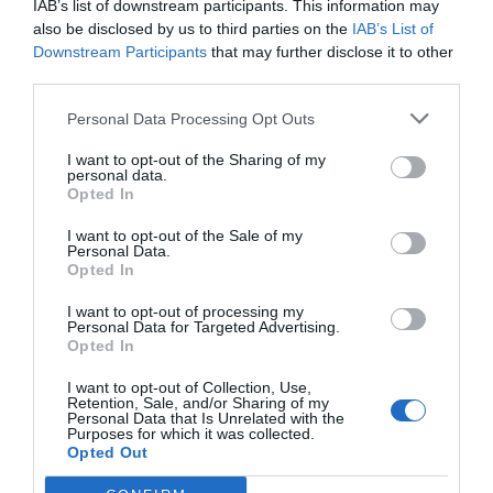
IAB’s list of downstream participants. This information may
la informació intencional que beneficia a ambdues
also be disclosed by us to third parties on the
IAB’s List of
parts: la companyia que adquireix rellevància i el
Downstream Participants
that may further disclose it to other
third parties.
mitjà que accedeix a notícies per als seus lectors.
Personal Data Processing Opt Outs
I això és una cosa que es troba a faltar a la
I want to opt-out of the Sharing of my
Comunitat Valenciana. Amb empreses que
personal data.
Opted In
facturen milions d'euros. Que innoven i són líders
no només nacionals sinó internacionals en els
I want to opt-out of the Sale of my
Personal Data.
seus camps. Que han aconseguit mantenir
Opted In
l'arrelament familiar malgrat un creixement en
I want to opt-out of processing my
ocasions desmesurat. I que, moltes vegades, fan
Personal Data for Targeted Advertising.
Opted In
les coses millor que altres firmes amb major
renom.
I want to opt-out of Collection, Use,
Retention, Sale, and/or Sharing of my
Personal Data that Is Unrelated with the
Purposes for which it was collected.
No obstant això, si li pregunto a la majoria dels
Opted Out
meus amics a què es dediquen Istobal, Grupo