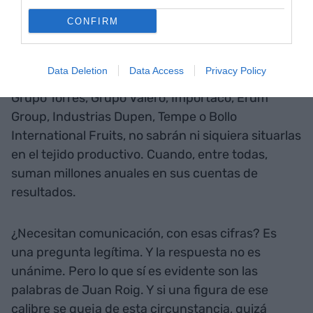
hacen las cosas mejor que otras firmas con mayor
renombre.
CONFIRM
Sin embargo, si le pregunto a la mayoría de mis
Data Deletion
Data Access
Privacy Policy
amigos a qué se dedican Istobal, Grupo Royo,
Grupo Torres, Grupo Valero, Importaco, Erum
Group, Industrias Dupen, Tempe o Bollo
International Fruits, no sabrán ni siquiera situarlas
en el tejido productivo. Cuando, entre todas,
suman millones anuales en sus cuentas de
resultados.
¿Necesitan comunicación, con esas cifras? Es
una pregunta legítima. Y la respuesta no es
unánime. Pero lo que sí es evidente son las
palabras de Juan Roig. Y si una figura de ese
calibre se queja de esta circunstancia, quizá