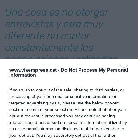
Una cosa es no otorgar
entrevistas y otra muy
diferente no contar
constantemente las
negociaciones realizadas,
los avances obtenidos o los
www.viaempresa.cat -
Do Not Process My Personal
Information
proyectos futuribles
If you wish to opt-out of the sale, sharing to third parties, or
processing of your personal or sensitive information for
Podemos hablar (y con razón) de cómo el IBEX ha
targeted advertising by us, please use the below opt-out
conseguido conquistar espacios constantes en
section to confirm your selection. Please note that after your
los grandes medios de comunicación nacionales.
opt-out request is processed you may continue seeing
interest-based ads based on personal information utilized by
A pesar de que sus dirigentes tampoco
us or personal information disclosed to third parties prior to
comparecen de manera habitual. Pero una cosa
your opt-out. You may separately opt-out of the further