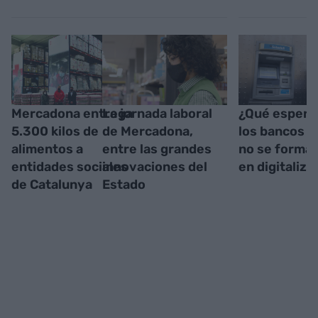
Mercadona entrega
La jornada laboral
¿Qué espera
5.300 kilos de
de Mercadona,
los bancos si
alimentos a
entre las grandes
no se forma 
entidades sociales
innovaciones del
en digitaliza
de Catalunya
Estado