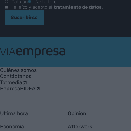
Catalán
Castellano
He leído y acepto el
tratamiento de datos
.
Suscribirse
VIA
Empresa
Quiénes somos
Contáctanos
Totmedia
EnpresaBIDEA
Última hora
Opinión
Economía
Afterwork