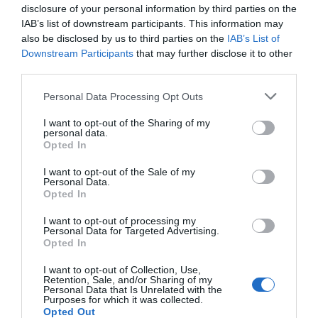
es no otorgar entrevistas y otra muy diferente no
disclosure of your personal information by third parties on the
IAB’s list of downstream participants. This information may
contar constantemente las negociaciones
also be disclosed by us to third parties on the
IAB’s List of
realizadas, los avances obtenidos o los proyectos
Downstream Participants
that may further disclose it to other
futuribles. Porque no es lo mismo la comunicación
third parties.
directa que la información intencional que
Personal Data Processing Opt Outs
beneficia a ambas partes: la compañía que
adquiere relevancia y el medio que accede a
I want to opt-out of the Sharing of my
personal data.
noticias para sus lectores.
Opted In
I want to opt-out of the Sale of my
Personal Data.
Y eso es algo que se echa de menos en la
Opted In
Comunidad Valenciana. Con empresas que
facturan millones de euros. Que innovan y son
I want to opt-out of processing my
Personal Data for Targeted Advertising.
líderes no solo nacionales sino internacionales en
Opted In
sus campos. Que han conseguido mantener el
I want to opt-out of Collection, Use,
arraigo familiar a pesar de un crecimiento en
Retention, Sale, and/or Sharing of my
Personal Data that Is Unrelated with the
ocasiones desmesurado. Y que, muchas veces,
Purposes for which it was collected.
Opted Out