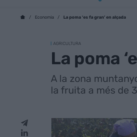
La poma ‘es fa gran’ en alçada
Economia
AGRICULTURA
La poma ‘e
A la zona muntanyos
la fruita a més de 