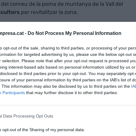
rs del conreu de la poma de muntanya de la Vall del
icultors
per revitalitzar la zona.
onreu de la
presa.cat -
Do Not Process My Personal Information
e la Vall del
to opt-out of the sale, sharing to third parties, or processing of your per
reure nous
formation for targeted advertising by us, please use the below opt-out s
r selection. Please note that after your opt-out request is processed y
alitzar la zona
eing interest-based ads based on personal information utilized by us or
disclosed to third parties prior to your opt-out. You may separately opt-
losure of your personal information by third parties on the IAB’s list of
tat treballant per desplegar aquest projecte és
. This information may also be disclosed by us to third parties on the
IA
Participants
that may further disclose it to other third parties.
el Desenvolupament (Acord).
El seu president,
uctivitat de les finques, el que pot esdevenir un
zona apostin per al cultiu de la poma de
l Data Processing Opt Outs
lir entre 12.000 i 14.000 euros de marge net per
de 50 cèntims el quilo. Cada hectàrea pot produir
o opt-out of the Sharing of my personal data.