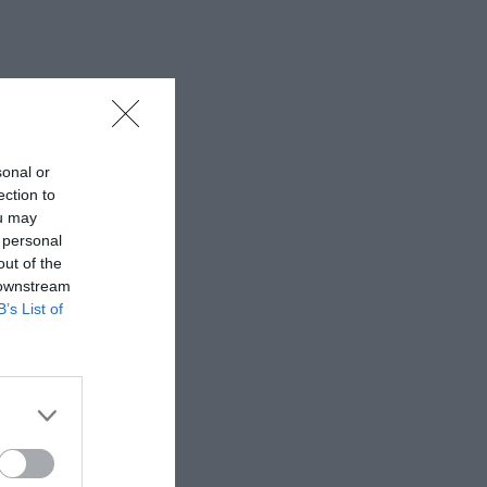
sonal or
ection to
ou may
 personal
out of the
 downstream
B’s List of