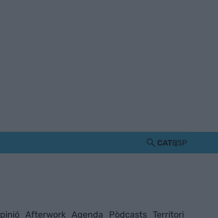
CAT
ESP
pinió
Afterwork
Agenda
Pòdcasts
Territori