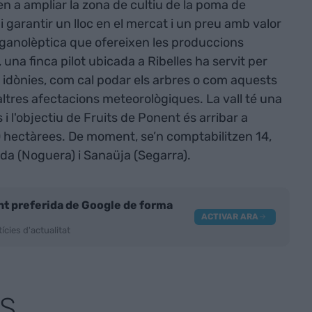
ien a ampliar la zona de cultiu de la poma de
i garantir un lloc en el mercat i un preu amb valor
organolèptica que ofereixen les produccions
 una finca pilot ubicada a Ribelles ha servit per
 idònies, com cal podar els arbres o com aquests
 altres afectacions meteorològiques. La vall té una
i l'objectiu de Fruits de Ponent és arribar a
0 hectàrees. De moment, se’n comptabilitzen 14,
uda (Noguera) i Sanaüja (Segarra).
nt preferida de Google de forma
ACTIVAR ARA
ícies d'actualitat
S