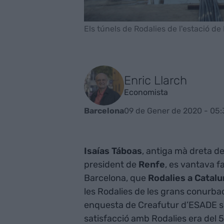
Els túnels de Rodalies de l'estació de
Enric Llarch
Economista
09 de Gener de 2020 - 05:
Barcelona
Isaías Táboas
, antiga mà dreta de 
president de
Renfe
, es vantava f
Barcelona, que
Rodalies a Catal
les Rodalies de les grans conurba
enquesta de Creafutur d’ESADE sob
satisfacció amb Rodalies era del 