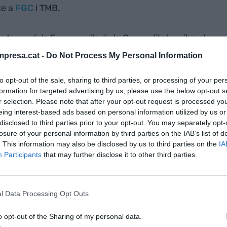
te a
FGC
i TMB.
ls trens dels Ferrocarrils de la Generalitat arriba al
lunya només és del 94%. Això vol dir que si agafes
presa.cat -
Do Not Process My Personal Information
tornada, tindràs dos retards significatius al mes.
 Renfe arriben al 99% de fiabilitat horària.
to opt-out of the sale, sharing to third parties, or processing of your per
formation for targeted advertising by us, please use the below opt-out s
r selection. Please note that after your opt-out request is processed y
l Pla Felipe i
eing interest-based ads based on personal information utilized by us or
disclosed to third parties prior to your opt-out. You may separately opt-
 Rodalies en benefici de
losure of your personal information by third parties on the IAB’s list of
. This information may also be disclosed by us to third parties on the
IA
Participants
that may further disclose it to other third parties.
a a Madrid ha viscut en pròpia pell l’abisme entre
e la capital espanyola i la catalana. L’origen prové
l Data Processing Opt Outs
ment
Pla Felipe
(
González
, és clar) de millora dels
utats (1990-93). Això en teoria, perquè a Barcelona
o opt-out of the Sharing of my personal data.