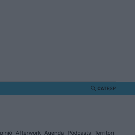
CAT
ESP
pinió
Afterwork
Agenda
Pòdcasts
Territori