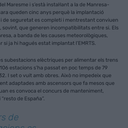
 del Maresme i s’està instal·lant a la de Manresa-
ncara queden cinc anys perquè la implantació
 i de seguretat es completi i mentrestant conviuen
 sovint, que generen incompatibilitats entre si. Els
anresa, a banda de les causes meteorològiques,
 si ja hi hagués estat implantat l’EMRTS.
les subestacions elèctriques per alimentar els trens
 de 106 estacions s’ha passat en poc temps de 79
. I set o vuit amb obres. Això no impedeix que
ament adaptades amb ascensors que fa mesos que
 quan es convoca el concurs de manteniment,
i “resto de España”.
rs de
acions es