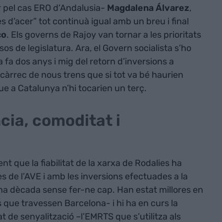
pel cas ERO d’Andalusia-
Magdalena Álvarez
,
 d’acer” tot continuà igual amb un breu i final
co
. Els governs de Rajoy van tornar a les prioritats
os de legislatura. Ara, el Govern socialista s’ho
a fa dos anys i mig del retorn d’inversions a
càrrec de nous trens que si tot va bé haurien
que a Catalunya n’hi tocarien un terç.
ncia, comoditat i
t que la fiabilitat de la xarxa de Rodalies ha
s de l’AVE i amb les inversions efectuades a la
a dècada sense fer-ne cap. Han estat millores en
s que travessen Barcelona- i hi ha en curs la
 de senyalització –l’EMRTS que s’utilitza als