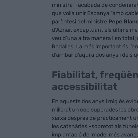
ministra -acabada de condemnar 
que volia unir Espanya “amb cables
parèntesi del ministre
Pepe Blan
d’Aznar, exceptuant els últims mes
veu d’una altra manera i en total j
Rodalies. La més important és l’en
d’arribar d’aquí a dos anys i dels 
Fiabilitat, freqüè
accessibilitat
En aquests dos anys i mig és eviden
millorat un cop superades les obre
xarxa després de pràcticament un
les catenàries –sobretot als túnel
implantació del model més avançat