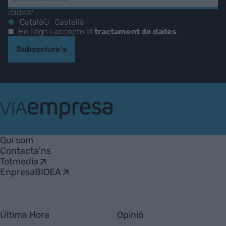
IDIOMA*
Català
Castellà
He llegit i accepto el
tractament de dades
.
Subscriure's
VIA
Empresa
Qui som
Contacta'ns
Totmedia
EnpresaBIDEA
Última Hora
Opinió