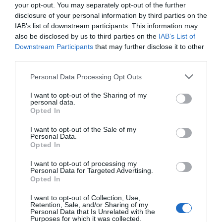
your opt-out. You may separately opt-out of the further
disclosure of your personal information by third parties on the
IAB’s list of downstream participants. This information may
La venda exterior de
also be disclosed by us to third parties on the
IAB’s List of
maduixa i maduixot
Downstream Participants
that may further disclose it to other
third parties.
espanyol genera 558 milions
Personal Data Processing Opt Outs
d’euros
I want to opt-out of the Sharing of my
personal data.
Opted In
En el mercat internacional, Huelva continua sent
el líder, mentre que la fruita catalana té una quota
I want to opt-out of the Sale of my
Personal Data.
molt petita. La regió andalusa és líder en
Opted In
producció a Europa i a escala mundial. Tot i això,
I want to opt-out of processing my
cada cop té més competidors, sobretot del
Personal Data for Targeted Advertising.
Opted In
Marroc.
I want to opt-out of Collection, Use,
Retention, Sale, and/or Sharing of my
Com que es tracta d’un fruit delicat, catalogar
Personal Data that Is Unrelated with the
Purposes for which it was collected.