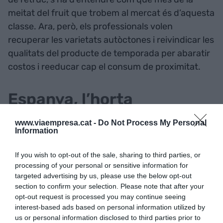
meitat del fruit que trobem al mercat és d’aquesta
classe. Ara, però, els professionals volen
recuperar les varietats autòctones i reivindicar les
qualitats del producte de temporada per abaratir
costos i reeducar cap el consum de proximitat.
Espanya, l’horta
maduixera mundial
www.viaempresa.cat -
Do Not Process My Personal
Information
El 90% de la maduixa i maduixot espanyol es
destina a l’exportació. Representa
If you wish to opt-out of the sale, sharing to third parties, or
processing of your personal or sensitive information for
aproximadament 265.000 tones i té un valor de
targeted advertising by us, please use the below opt-out
558 milions d’euros. Es busca molt a Alemanya i
section to confirm your selection. Please note that after your
França, tots dos països aglutinen el 50% de les
opt-out request is processed you may continue seeing
interest-based ads based on personal information utilized by
compres, seguits del Regne Unit i Itàlia, que
us or personal information disclosed to third parties prior to
plegats sumen prop d’un 18%.