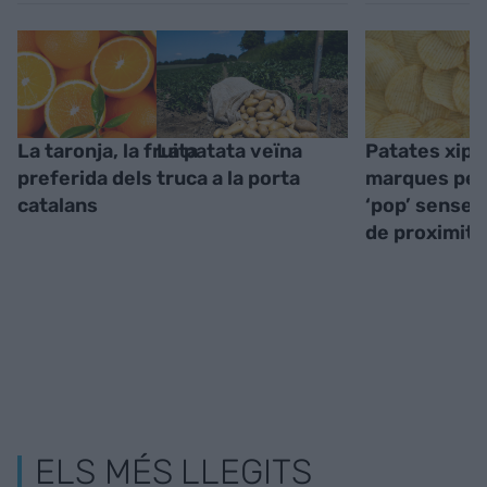
La taronja, la fruita
La patata veïna
Patates xips:
preferida dels
truca a la porta
marques per
catalans
‘pop’ sense ‘
de proximita
ELS MÉS LLEGITS