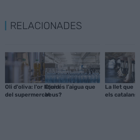
RELACIONADES
Oli d'oliva: l'or líquid
D’on és l’aigua que
La llet que
del supermercat
beus?
els catalans