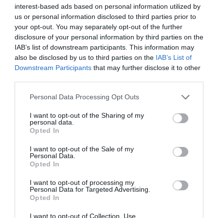
interest-based ads based on personal information utilized by
identificat com la Red Pontiac. La companyia en
us or personal information disclosed to third parties prior to
distribueix d'un lloc o altre en funció del clima i de
your opt-out. You may separately opt-out of the further
la producció. Les patates de Torribas es poden
disclosure of your personal information by third parties on the
IAB’s list of downstream participants. This information may
trobar fàcilment en fruiteries i mercat, i també en
also be disclosed by us to third parties on the
IAB’s List of
grans superfícies com Bon Preu.
Downstream Participants
that may further disclose it to other
third parties.
Catalunya té només una IGP,
Personal Data Processing Opt Outs
la de la patata de Prades
I want to opt-out of the Sharing of my
personal data.
Opted In
Una altra opció és comprar directament a pagès o
I want to opt-out of the Sale of my
en cooperatives. O pels més gurmets, emportar-
Personal Data.
Opted In
se únicament patates amb Indicació Geogràfica
Protegida com la IGP de Prades, l'única del
I want to opt-out of processing my
Personal Data for Targeted Advertising.
territori. Aquest tubercle del Baix Camp és de la
Opted In
varietat Kennebec i de producció baixa
I want to opt-out of Collection, Use,