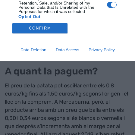
comparada amb altres, d'uns 350.000 kg anuals.
Retention, Sale, and/or Sharing of my
Personal Data that Is Unrelated with the
Purposes for which it was collected.
Opted Out
El distintiu
Productes de la terra
també ens pot
ajudar. El tenen la patata de Camprodon i la
CONFIRM
Bufet d'Osona. O bé tenir identificades altres
zones riques pel que fa al seu conreu com la Vall
Data Deletion
Data Access
Privacy Policy
d'en Bas i el Solsonès.
A quant la paguem?
El preu de la patata pot oscil·lar entre els 0,8
euros/kg fins als 1,50 euros/kg segons l'origen i el
lloc on la comprem. A Mercabarna, però, el
producte arriba amb un preu que balla entre els
0,30 i 0,34 euros segons si és blanca o vermella i
que després s'incrementa amb el marge per al
venedor final. Al llarg d'aquest 2018, s'han rebut