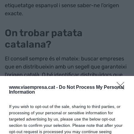
etiquetatge espanyol i sense saber-ne l'origen
exacte.
On trobar patata
catalana?
El consell sempre és el mateix: buscar empreses
que en distribueixin amb un segell que garanteixi
l'origen català. O bé identificar distribuïdors que
treballen amb agricultors de la zona i producte de
www.viaempresa.cat -
Do Not Process My Personal
quilòmetre zero.
Information
If you wish to opt-out of the sale, sharing to third parties, or
Un exemple és Torribas, amb oficines a Barcelona,
processing of your personal or sensitive information for
Sabadell i França. Per descomptat, el seu catàleg
targeted advertising by us, please use the below opt-out
compta amb una àmplia presència de patata del
section to confirm your selection. Please note that after your
opt-out request is processed you may continue seeing
país veí, però també amb producte català ben