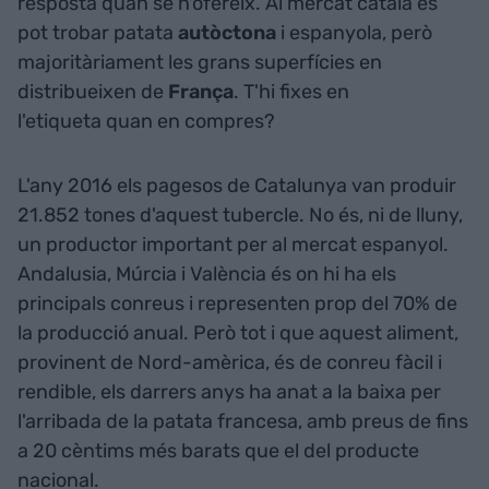
resposta quan se n'ofereix. Al mercat català es
pot trobar patata
autòctona
i espanyola, però
majoritàriament les grans superfícies en
distribueixen de
França
. T'hi fixes en
l'etiqueta quan en compres?
L'any 2016 els pagesos de Catalunya van produir
21.852 tones d'aquest tubercle. No és, ni de lluny,
un productor important per al mercat espanyol.
Andalusia, Múrcia i València és on hi ha els
principals conreus i representen prop del 70% de
la producció anual. Però tot i que aquest aliment,
provinent de Nord-amèrica, és de conreu fàcil i
rendible, els darrers anys ha anat a la baixa per
l'arribada de la patata francesa, amb preus de fins
a 20 cèntims més barats que el del producte
nacional.