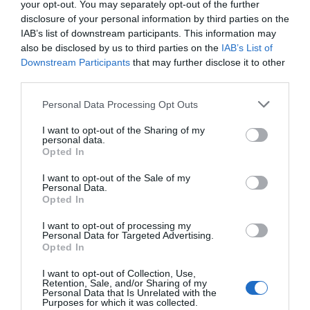
20% dels aturats no tenen la nacionalitat
your opt-out. You may separately opt-out of the further
disclosure of your personal information by third parties on the
espanyola.
IAB’s list of downstream participants. This information may
also be disclosed by us to third parties on the
IAB’s List of
Xifres de rècord també a
Downstream Participants
that may further disclose it to other
third parties.
l'Estat
Personal Data Processing Opt Outs
L'escenari és similar al conjunt de l'Estat, on
I want to opt-out of the Sharing of my
personal data.
també s'ha batut un rècord aquest mes, fregant
Opted In
els 21 milions de treballadors. En total, al març hi
I want to opt-out of the Sale of my
va haver 20.901.967 afiliats. Són 193.585
Personal Data.
Opted In
treballadors en actiu més que al febrer, un
increment superior al de la mitjana dels anys 2017
I want to opt-out of processing my
Personal Data for Targeted Advertising.
a 2019, que era de 150.000, segons ha detallat el
Opted In
Ministeri d'Inclusió i Seguretat Social
. El
I want to opt-out of Collection, Use,
creixement en un any ha sigut de 525.414
Retention, Sale, and/or Sharing of my
Personal Data that Is Unrelated with the
persones, un 2,6% més. En l'últim mes, el sector
Purposes for which it was collected.