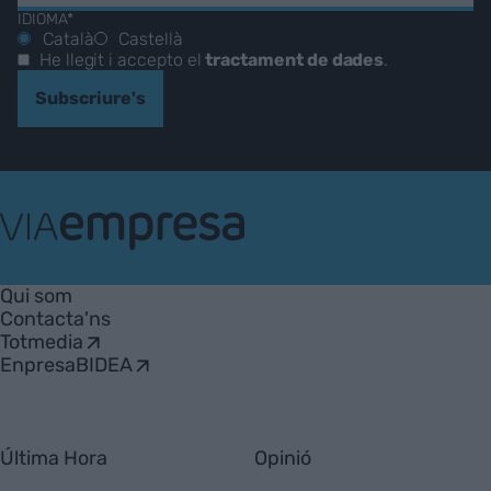
IDIOMA*
Català
Castellà
He llegit i accepto el
tractament de dades
.
Subscriure's
VIA
Empresa
Qui som
Contacta'ns
Totmedia
EnpresaBIDEA
Última Hora
Opinió