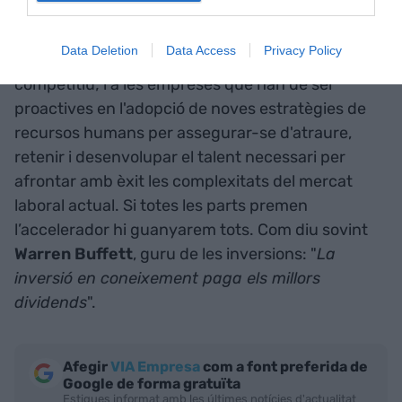
revisar i actualitzar la seva oferta de formació, a
l’Administració i els agents socials que han
Data Deletion
Data Access
Privacy Policy
d’aconseguir un marc laboral més atractiu i
competitiu; i a les empreses que han de ser
proactives en l'adopció de noves estratègies de
recursos humans per assegurar-se d'atraure,
retenir i desenvolupar el talent necessari per
afrontar amb èxit les complexitats del mercat
laboral actual. Si totes les parts premen
l’accelerador hi guanyarem tots. Com diu sovint
Warren Buffett
, guru de les inversions: "
La
inversió en coneixement paga els millors
dividends
".
Afegir
VIA Empresa
com a font preferida de
Google de forma gratuïta
Estigues informat amb les últimes notícies d'actualitat