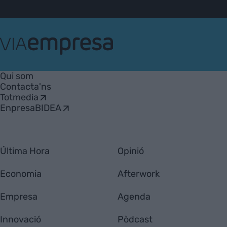
VIA
Empresa
Qui som
Contacta'ns
Totmedia
EnpresaBIDEA
Última Hora
Opinió
Economia
Afterwork
Empresa
Agenda
Innovació
Pòdcast