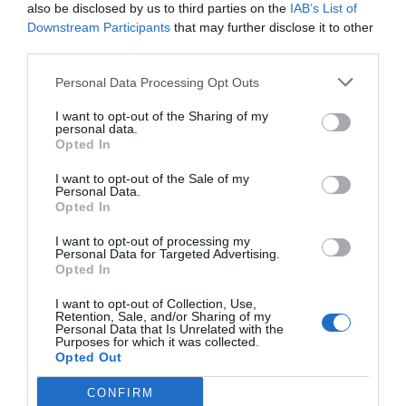
also be disclosed by us to third parties on the
IAB’s List of
Downstream Participants
that may further disclose it to other
L'impacte de la pandèmia ha
third parties.
alterat les dinàmiques
Personal Data Processing Opt Outs
laborals, impulsant el treball
I want to opt-out of the Sharing of my
personal data.
remot i augmentant la
Opted In
competència global per als
I want to opt-out of the Sale of my
Personal Data.
Opted In
millors talents
I want to opt-out of processing my
Personal Data for Targeted Advertising.
En definitiva, la manca de talent és un altre dels
Opted In
grans problemes estructurals que tenim. Calen
I want to opt-out of Collection, Use,
Retention, Sale, and/or Sharing of my
actuacions urgents amb respostes innovadores i
Personal Data that Is Unrelated with the
Purposes for which it was collected.
coordinades. Això afecta per descomptat a les
Opted Out
persones que no tenen el perfil que les empreses
demanden; i també al sector educatiu, que ha de
CONFIRM