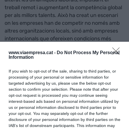
treball remot i augmentant la competència global
per als millors talents. Això ha creat un escenari
on les empreses han de competir no només amb
altres organitzacions locals, sinó amb empreses
internacionals que ofereixen condicions més
atractives. I per a moltes persones, poder
www.viaempresa.cat -
Do Not Process My Personal
teletreballar bona part de la jornada laboral és
Information
una demanda creixent.
If you wish to opt-out of the sale, sharing to third parties, or
processing of your personal or sensitive information for
Síndrome de
burnout
(persones cremades a
targeted advertising by us, please use the below opt-out
l’empresa)
: Està vinculat a l'estrès crònic en
section to confirm your selection. Please note that after your
l'àmbit laboral, manifestant-se amb esgotament
opt-out request is processed you may continue seeing
interest-based ads based on personal information utilized by
físic i mental; i desconnexió emocional. Aquesta
us or personal information disclosed to third parties prior to
síndrome, que s’ha agreujat arran de la covid,
your opt-out. You may separately opt-out of the further
provoca baix rendiment, errors freqüents,
disclosure of your personal information by third parties on the
absències i molta rotació a les empreses.
IAB’s list of downstream participants. This information may