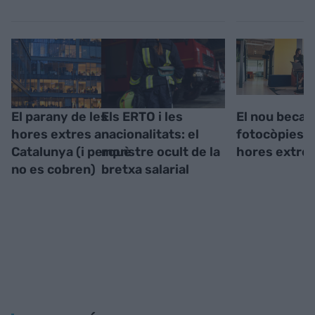
El parany de les
Els ERTO i les
El nou becar
hores extres a
nacionalitats: el
fotocòpies, c
Catalunya (i perquè
monstre ocult de la
hores extre
no es cobren)
bretxa salarial