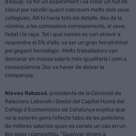
d'equip, va fer un experiment i va crear un full de
càlcul per recollir quant cobraven molts dels seus
col·legues
. Allí hi havia tots els detalls, des de la
nòmina, a les comissions corresponents, el sexe,
l’edat i la raça. Tot i que només es van atrevir a
respondre el 5% d’ells, va ser un gran terratrèmol
pel gegant tecnològic. Molts treballadors van
demanar en massa salaris més igualitaris i com a
conseqüència Joy va haver de deixar la
companyia.
Nieves Rabassó
, presidenta de la Comissió de
Relacions Laborals i Gestió del Capital Humà del
Col·legi d’Economistes de Catalunya explica que
no la sorprèn gens l'efecte tabú de les peticions
de millores salarials quan es coneix un cas en un
lloc opac i competitiu. "Guanyar diners a