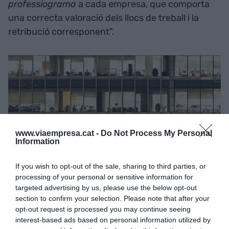
professiograma
a cada empresa, que comporta
una correcta valoració dels llocs de treball i la
retribució corresponent".
www.viaempresa.cat -
Do Not Process My Personal
Information
If you wish to opt-out of the sale, sharing to third parties, or
processing of your personal or sensitive information for
La transparència salarial a les oficines catalanes |
targeted advertising by us, please use the below opt-out
iStock
section to confirm your selection. Please note that after your
Malgrat que van ser uns dels països pioners en
opt-out request is processed you may continue seeing
interest-based ads based on personal information utilized by
establir aquestes obligacions, Espanya també té