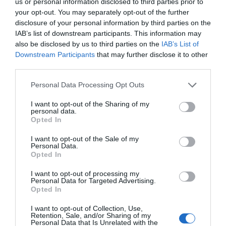
us or personal information disclosed to third parties prior to
la seva legislació d'obligatori compliment. Per a
your opt-out. You may separately opt-out of the further
Consuelo Chacartegui
, vicedegana del Grau en
disclosure of your personal information by third parties on the
Relacions Laborals de la Universitat Pompeu
IAB’s list of downstream participants. This information may
also be disclosed by us to third parties on the
IAB’s List of
Fabra, la transparència salarial és una obligació
Downstream Participants
that may further disclose it to other
legal establerta per l'article 28 de l'Estatut dels
third parties.
Treballadors i pel Real Decreto 902/2020, de 13
Personal Data Processing Opt Outs
d’octubre, d’igualtat retributiva entre dones i
homes.
I want to opt-out of the Sharing of my
personal data.
Opted In
Un altre element interessant de l’Estatut és que,
I want to opt-out of the Sale of my
segons la llei “l'empresari està obligat a portar un
Personal Data.
Opted In
registre amb els valors mitjans dels salaris, els
complements salarials i les percepcions
I want to opt-out of processing my
Personal Data for Targeted Advertising.
extrasalarials de la seva plantilla, desagregats per
Opted In
sexe i distribuïts per grups professionals,
I want to opt-out of Collection, Use,
categories professionals o llocs de treball iguals o
Retention, Sale, and/or Sharing of my
Personal Data that Is Unrelated with the